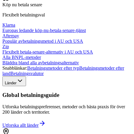
Köp nu betala senare
Flexibelt betalningsval
Klarna
Europas ledande köp-nu-betala-senare-tjänst
Afterpay
Populär avbetalningsmetod i AU och USA
Zip
Flexibelt betala-senare-alternativ i AU och USA
Alla BNPL-metoder
Bläddra bland alla avbetalningsalternativ
Snabblänkar:
Betalningsmetoder efter typ
Betalningsmetoder efter
land
Betalningsvalutor
Länder
Global betalningsguide
Utforska betalningspreferenser, metoder och bästa praxis för över
200 länder och territorier.
Utforska allt
länder