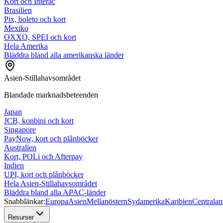
Kort och Interac
Brasilien
Pix, boleto och kort
Mexiko
OXXO, SPEI och kort
Hela Amerika
Bläddra bland alla amerikanska länder
Asien-Stillahavsområdet
Blandade marknadsbeteenden
Japan
JCB, konbini och kort
Singapore
PayNow, kort och plånböcker
Australien
Kort, POLi och Afterpay
Indien
UPI, kort och plånböcker
Hela Asien-Stillahavsområdet
Bläddra bland alla APAC-länder
Snabblänkar:
Europa
Asien
Mellanöstern
Sydamerika
Karibien
Centralam
Resurser