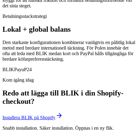
Byggt för att minska friktion och förbättra betalningsförtroende vid
det sista steget.
Betalningsstackstrategi
Lokal + global balans
Den starkaste konfigurationen kombinerar vanligtvis en pålitlig lokal
metod med bredare internationell täckning. För Polen innebär det
ofta att leda med BLIK medan kort och PayPal hålls tillgängliga för
bredare köfarpreferenstäckning.
BLIK
Payu
P24
Kom igång idag
Redo att lägga till BLIK i din Shopify-
checkout?
Installera BLIK på Shopify
Snabb installation. Säker installation. Öppnas i en ny flik.