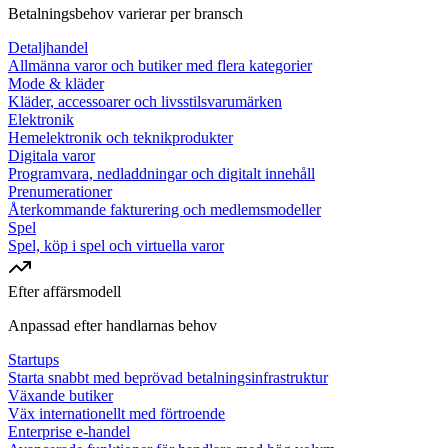
Betalningsbehov varierar per bransch
Detaljhandel
Allmänna varor och butiker med flera kategorier
Mode & kläder
Kläder, accessoarer och livsstilsvarumärken
Elektronik
Hemelektronik och teknikprodukter
Digitala varor
Programvara, nedladdningar och digitalt innehåll
Prenumerationer
Återkommande fakturering och medlemsmodeller
Spel
Spel, köp i spel och virtuella varor
Efter affärsmodell
Anpassad efter handlarnas behov
Startups
Starta snabbt med beprövad betalningsinfrastruktur
Växande butiker
Väx internationellt med förtroende
Enterprise e-handel