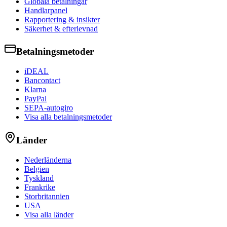
Globala betalningar
Handlarpanel
Rapportering & insikter
Säkerhet & efterlevnad
Betalningsmetoder
iDEAL
Bancontact
Klarna
PayPal
SEPA-autogiro
Visa alla betalningsmetoder
Länder
Nederländerna
Belgien
Tyskland
Frankrike
Storbritannien
USA
Visa alla länder