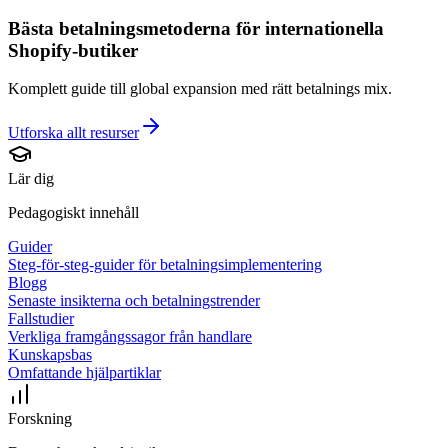
Bästa betalningsmetoderna för internationella
Shopify-butiker
Komplett guide till global expansion med rätt betalnings mix.
Utforska allt
resurser
Lär dig
Pedagogiskt innehåll
Guider
Steg-för-steg-guider för betalningsimplementering
Blogg
Senaste insikterna och betalningstrender
Fallstudier
Verkliga framgångssagor från handlare
Kunskapsbas
Omfattande hjälpartiklar
Forskning