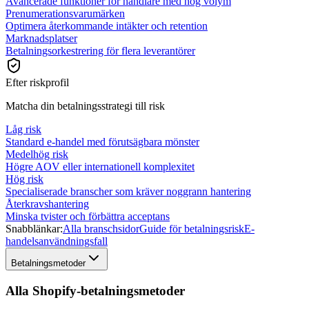
Avancerade funktioner för handlare med hög volym
Prenumerationsvarumärken
Optimera återkommande intäkter och retention
Marknadsplatser
Betalningsorkestrering för flera leverantörer
Efter riskprofil
Matcha din betalningsstrategi till risk
Låg risk
Standard e-handel med förutsägbara mönster
Medelhög risk
Högre AOV eller internationell komplexitet
Hög risk
Specialiserade branscher som kräver noggrann hantering
Återkravshantering
Minska tvister och förbättra acceptans
Snabblänkar:
Alla branschsidor
Guide för betalningsrisk
E-
handelsanvändningsfall
Betalningsmetoder
Alla Shopify-betalningsmetoder