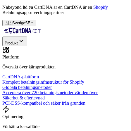
Nabeyond ltd t/a CartDNA är en
CartDNA är en
Shopify
Betalningsapp-utvecklingspartner
🇸🇪
Sverige
SE
Produkt
Plattform
Översikt över kärnprodukten
CartDNA-plattform
Komplett betalningsinfrastruktur för Shopify
Globala betalningsmetoder
Acceptera över 720 betalningsmetoder världen över
Säkerhet & efterlevnad
PCI-DSS-kompatibel och säker från grunden
Optimering
Förbättra kassaflödet