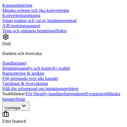
Kassaoptimering
Minska avhopp och öka konvertering
Konverteringsökning
Smart routing och val av betalningsmetod
A/B-testningssupport
Testa och optimera betalningsflöden
Drift
Hantera och övervaka
Handlarpanel
Betalningsanalys och kontroll i realtid
Rapportering & insikter
Följ prestanda över alla kanaler
Varningar & övervakning
Håll dig informerad om betalningsproblem
Snabblänkar:
För Shopify-handlare
Internationell expansion
Minska
kassaavhopp
Lösningar
Efter bransch