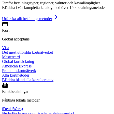
Jämför betalningstyper, regioner, valutor och kassalämplighet.
Bläddra i vår kompletta katalog med över 150 betalningsmetoder.
Utforska allt
betalningsmetoder
Kort
Global acceptans
Visa
Det mest utfördda kortnätverket
Mastercard
Global korttäckning
American Express
Premium-kortnätverk
Alla kortmetoder
Bläddra bland alla kortalternativ
Bankbetalningar
Pålitliga lokala metoder
iDeal (Wero)
Nederländernas populäraste betalningsmetod