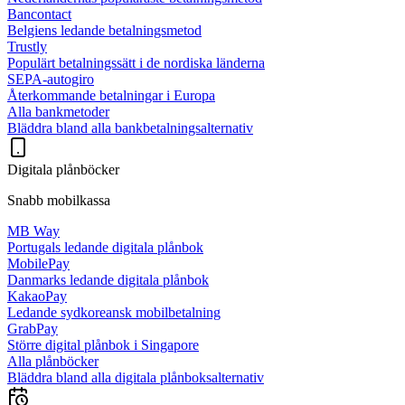
Bancontact
Belgiens ledande betalningsmetod
Trustly
Populärt betalningssätt i de nordiska länderna
SEPA-autogiro
Återkommande betalningar i Europa
Alla bankmetoder
Bläddra bland alla bankbetalningsalternativ
Digitala plånböcker
Snabb mobilkassa
MB Way
Portugals ledande digitala plånbok
MobilePay
Danmarks ledande digitala plånbok
KakaoPay
Ledande sydkoreansk mobilbetalning
GrabPay
Större digital plånbok i Singapore
Alla plånböcker
Bläddra bland alla digitala plånboksalternativ