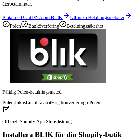
återbetalningar.
Prata med CartDNA om BLIK
Utforska Betalningsmetoder
Polen
Banköverföring
Betalningssäkerhet
Pålitlig Polen-betalningsmetod
Polen-fokus
Lokal favorit
Hög konvertering i Polen
Officiell Shopify App Store-listning
Installera BLIK för din Shopify-butik