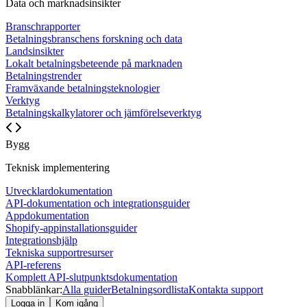
Data och marknadsinsikter
Branschrapporter
Betalningsbranschens forskning och data
Landsinsikter
Lokalt betalningsbeteende på marknaden
Betalningstrender
Framväxande betalningsteknologier
Verktyg
Betalningskalkylatorer och jämförelseverktyg
Bygg
Teknisk implementering
Utvecklardokumentation
API-dokumentation och integrationsguider
Appdokumentation
Shopify-appinstallationsguider
Integrationshjälp
Tekniska supportresurser
API-referens
Komplett API-slutpunktsdokumentation
Snabblänkar:
Alla guider
Betalningsordlista
Kontakta support
Logga in
Kom igång