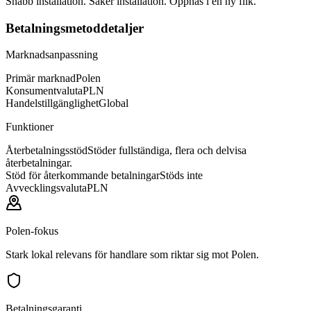
Snabb installation. Säker installation. Öppnas i en ny flik.
Betalningsmetoddetaljer
Marknadsanpassning
Primär marknad
Polen
Konsumentvaluta
PLN
Handelstillgänglighet
Global
Funktioner
Återbetalningsstöd
Stöder fullständiga, flera och delvisa
återbetalningar.
Stöd för återkommande betalningar
Stöds inte
Avvecklingsvaluta
PLN
Polen-fokus
Stark lokal relevans för handlare som riktar sig mot Polen.
Betalningsgaranti