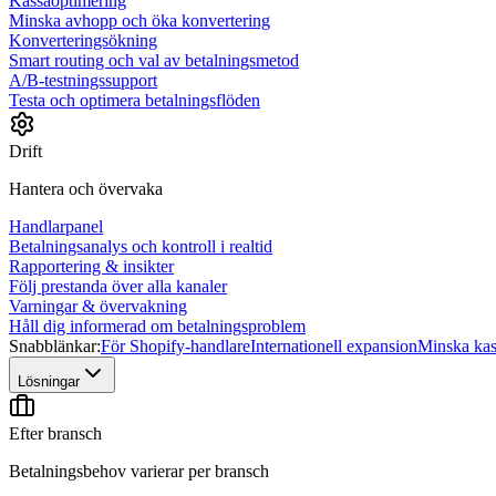
Kassaoptimering
Minska avhopp och öka konvertering
Konverteringsökning
Smart routing och val av betalningsmetod
A/B-testningssupport
Testa och optimera betalningsflöden
Drift
Hantera och övervaka
Handlarpanel
Betalningsanalys och kontroll i realtid
Rapportering & insikter
Följ prestanda över alla kanaler
Varningar & övervakning
Håll dig informerad om betalningsproblem
Snabblänkar:
För Shopify-handlare
Internationell expansion
Minska ka
Lösningar
Efter bransch
Betalningsbehov varierar per bransch