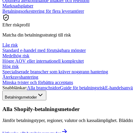
Optimera återkommande intäkter och retention
Marknadsplatser
Betalningsorkestrering för flera leverantörer
Efter riskprofil
Matcha din betalningsstrategi till risk
Låg risk
Standard e-handel med förutsägbara mönster
Medelhög risk
Högre AOV eller internationell komplexitet
Hög risk
Specialiserade branscher som kräver noggrann hantering
Återkravshantering
Minska tvister och förbättra acceptans
Snabblänkar:
Alla branschsidor
Guide för betalningsrisk
E-handelsanvä
Betalningsmetoder
Alla Shopify-betalningsmetoder
Jämför betalningstyper, regioner, valutor och kassalämplighet. Bläddr