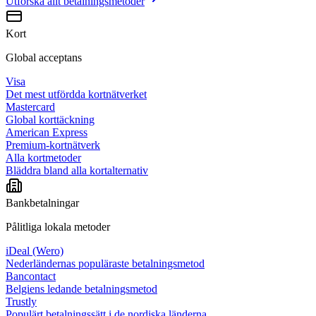
Utforska allt
betalningsmetoder
Kort
Global acceptans
Visa
Det mest utfördda kortnätverket
Mastercard
Global korttäckning
American Express
Premium-kortnätverk
Alla kortmetoder
Bläddra bland alla kortalternativ
Bankbetalningar
Pålitliga lokala metoder
iDeal (Wero)
Nederländernas populäraste betalningsmetod
Bancontact
Belgiens ledande betalningsmetod
Trustly
Populärt betalningssätt i de nordiska länderna