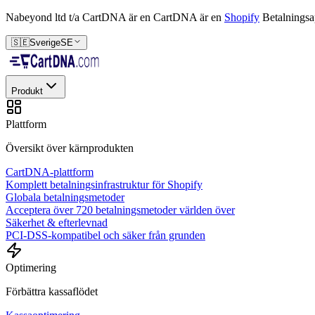
Nabeyond ltd t/a CartDNA är en
CartDNA är en
Shopify
Betalningsa
🇸🇪
Sverige
SE
Produkt
Plattform
Översikt över kärnprodukten
CartDNA-plattform
Komplett betalningsinfrastruktur för Shopify
Globala betalningsmetoder
Acceptera över 720 betalningsmetoder världen över
Säkerhet & efterlevnad
PCI-DSS-kompatibel och säker från grunden
Optimering
Förbättra kassaflödet