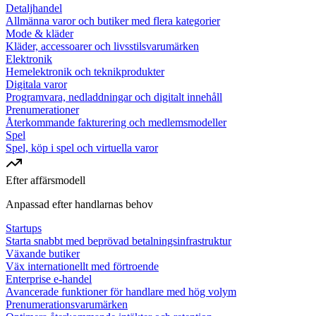
Detaljhandel
Allmänna varor och butiker med flera kategorier
Mode & kläder
Kläder, accessoarer och livsstilsvarumärken
Elektronik
Hemelektronik och teknikprodukter
Digitala varor
Programvara, nedladdningar och digitalt innehåll
Prenumerationer
Återkommande fakturering och medlemsmodeller
Spel
Spel, köp i spel och virtuella varor
Efter affärsmodell
Anpassad efter handlarnas behov
Startups
Starta snabbt med beprövad betalningsinfrastruktur
Växande butiker
Väx internationellt med förtroende
Enterprise e-handel
Avancerade funktioner för handlare med hög volym
Prenumerationsvarumärken