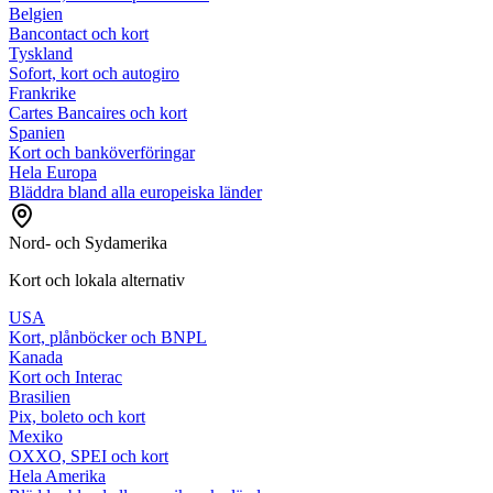
Belgien
Bancontact och kort
Tyskland
Sofort, kort och autogiro
Frankrike
Cartes Bancaires och kort
Spanien
Kort och banköverföringar
Hela Europa
Bläddra bland alla europeiska länder
Nord- och Sydamerika
Kort och lokala alternativ
USA
Kort, plånböcker och BNPL
Kanada
Kort och Interac
Brasilien
Pix, boleto och kort
Mexiko
OXXO, SPEI och kort
Hela Amerika