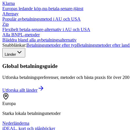
Klarna
Europas ledande köp-nu-betala-senare-tjänst
Afterpay
Populär avbetalningsmetod i AU och USA
Zip
Flexibelt betala-senare-alternativ i AU och USA
Alla BNPL-metoder
Bläddra bland alla avbetalningsalternativ
Snabblänkar:
Betalningsmetoder efter typ
Betalningsmetoder efter land
Länder
Global betalningsguide
Utforska betalningspreferenser, metoder och bästa praxis för över 200 l
Utforska allt
länder
Europa
Starka lokala betalningsmetoder
Nederländerna
iDEAL, kort och plånböcker