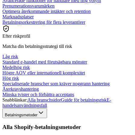
Avancerade funktioner för handlare med hög volym
Prenumerationsvarumärken
Optimera återkommande intäkter och retention
Marknadsplatser
Betalningsorkestrering för flera leverantörer
Efter riskprofil
Matcha din betalningsstrategi till risk
Låg risk
Standard e-handel med förutsägbara mönster
Medelhög risk
Högre AOV eller internationell komplexitet
Hög risk
Specialiserade branscher som kräver noggrann hantering
Återkravshantering
Minska tvister och förbättra acceptans
Snabblänkar:
Alla branschsidor
Guide för betalningsrisk
E-
handelsanvändningsfall
Betalningsmetoder
Alla Shopify-betalningsmetoder