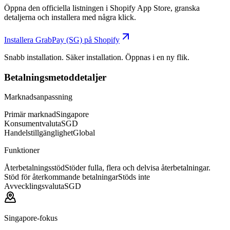
Öppna den officiella listningen i Shopify App Store, granska
detaljerna och installera med några klick.
Installera GrabPay (SG) på Shopify
Snabb installation. Säker installation. Öppnas i en ny flik.
Betalningsmetoddetaljer
Marknadsanpassning
Primär marknad
Singapore
Konsumentvaluta
SGD
Handelstillgänglighet
Global
Funktioner
Återbetalningsstöd
Stöder fulla, flera och delvisa återbetalningar.
Stöd för återkommande betalningar
Stöds inte
Avvecklingsvaluta
SGD
Singapore-fokus