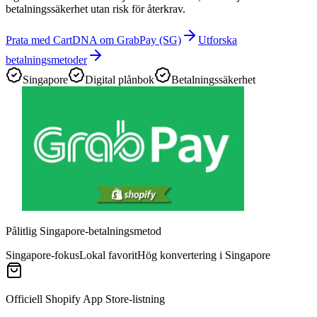
betalningssäkerhet utan risk för återkrav.
Prata med CartDNA om GrabPay (SG)
Utforska
betalningsmetoder
Singapore
Digital plånbok
Betalningssäkerhet
Pålitlig Singapore-betalningsmetod
Singapore-fokus
Lokal favorit
Hög konvertering i Singapore
Officiell Shopify App Store-listning