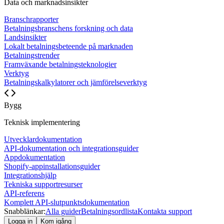
Data och marknadsinsikter
Branschrapporter
Betalningsbranschens forskning och data
Landsinsikter
Lokalt betalningsbeteende på marknaden
Betalningstrender
Framväxande betalningsteknologier
Verktyg
Betalningskalkylatorer och jämförelseverktyg
Bygg
Teknisk implementering
Utvecklardokumentation
API-dokumentation och integrationsguider
Appdokumentation
Shopify-appinstallationsguider
Integrationshjälp
Tekniska supportresurser
API-referens
Komplett API-slutpunktsdokumentation
Snabblänkar:
Alla guider
Betalningsordlista
Kontakta support
Logga in
Kom igång