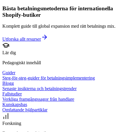
Bästa betalningsmetoderna för internationella
Shopify-butiker
Komplett guide till global expansion med rätt betalnings mix.
Utforska allt
resurser
Lär dig
Pedagogiskt innehåll
Guider
Steg-för-steg-guider för betalningsimplementering
Blogg
Senaste insikterna och betalningstrender
Fallstudier
Verkliga framgångssagor från handlare
Kunskapsbas
Omfattande hjälpartiklar
Forskning