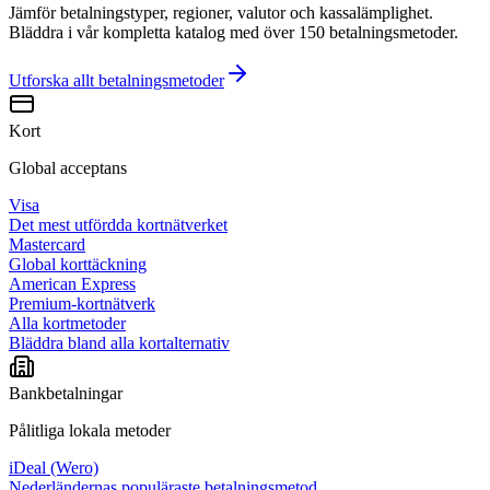
Jämför betalningstyper, regioner, valutor och kassalämplighet.
Bläddra i vår kompletta katalog med över 150 betalningsmetoder.
Utforska allt
betalningsmetoder
Kort
Global acceptans
Visa
Det mest utfördda kortnätverket
Mastercard
Global korttäckning
American Express
Premium-kortnätverk
Alla kortmetoder
Bläddra bland alla kortalternativ
Bankbetalningar
Pålitliga lokala metoder
iDeal (Wero)
Nederländernas populäraste betalningsmetod