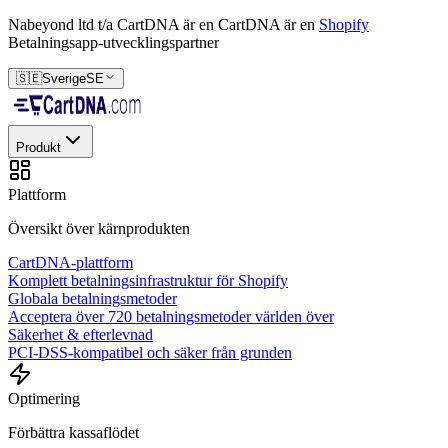
Nabeyond ltd t/a CartDNA är en
CartDNA är en
Shopify
Betalningsapp-utvecklingspartner
🇸🇪
Sverige
SE
Produkt
Plattform
Översikt över kärnprodukten
CartDNA-plattform
Komplett betalningsinfrastruktur för Shopify
Globala betalningsmetoder
Acceptera över 720 betalningsmetoder världen över
Säkerhet & efterlevnad
PCI-DSS-kompatibel och säker från grunden
Optimering
Förbättra kassaflödet