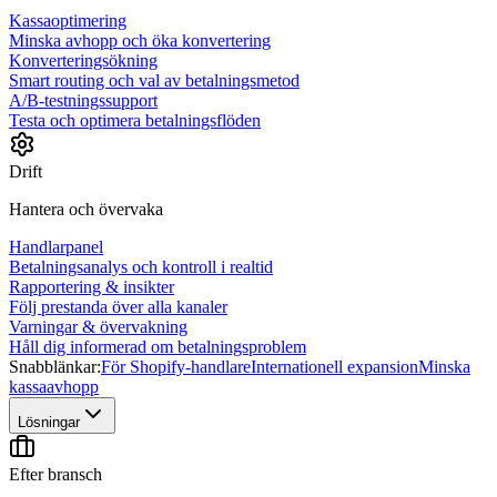
Kassaoptimering
Minska avhopp och öka konvertering
Konverteringsökning
Smart routing och val av betalningsmetod
A/B-testningssupport
Testa och optimera betalningsflöden
Drift
Hantera och övervaka
Handlarpanel
Betalningsanalys och kontroll i realtid
Rapportering & insikter
Följ prestanda över alla kanaler
Varningar & övervakning
Håll dig informerad om betalningsproblem
Snabblänkar:
För Shopify-handlare
Internationell expansion
Minska
kassaavhopp
Lösningar
Efter bransch