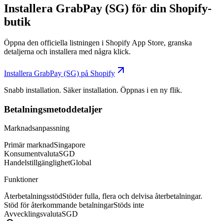
Installera GrabPay (SG) för din Shopify-
butik
Öppna den officiella listningen i Shopify App Store, granska
detaljerna och installera med några klick.
Installera GrabPay (SG) på Shopify
Snabb installation. Säker installation. Öppnas i en ny flik.
Betalningsmetoddetaljer
Marknadsanpassning
Primär marknad
Singapore
Konsumentvaluta
SGD
Handelstillgänglighet
Global
Funktioner
Återbetalningsstöd
Stöder fulla, flera och delvisa återbetalningar.
Stöd för återkommande betalningar
Stöds inte
Avvecklingsvaluta
SGD