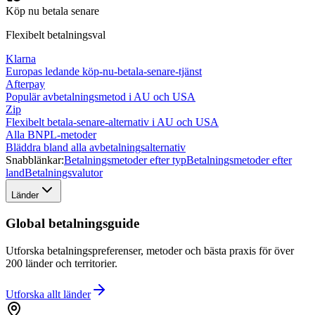
Köp nu betala senare
Flexibelt betalningsval
Klarna
Europas ledande köp-nu-betala-senare-tjänst
Afterpay
Populär avbetalningsmetod i AU och USA
Zip
Flexibelt betala-senare-alternativ i AU och USA
Alla BNPL-metoder
Bläddra bland alla avbetalningsalternativ
Snabblänkar:
Betalningsmetoder efter typ
Betalningsmetoder efter
land
Betalningsvalutor
Länder
Global betalningsguide
Utforska betalningspreferenser, metoder och bästa praxis för över
200 länder och territorier.
Utforska allt
länder