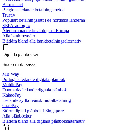
Bancontact
Belgiens ledande betalningsmetod
Trustly
Populärt betalningssätt i de nordiska länderna
SEPA-autogiro
Återkommande betalningar i Europa
Alla bankmetoder
Bläddra bland alla bankbetalningsalternativ
Digitala plånböcker
Snabb mobilkassa
MB Way
Portugals ledande digitala plånbok
MobilePay
Danmarks ledande digitala plånbok
KakaoPay
Ledande sydkoreansk mobilbetalning
GrabPay
Större digital plånbok i Singapore
Alla plånböcker
Bläddra bland alla digitala plånboksalternativ