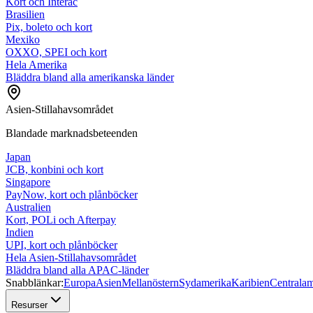
Kort och Interac
Brasilien
Pix, boleto och kort
Mexiko
OXXO, SPEI och kort
Hela Amerika
Bläddra bland alla amerikanska länder
Asien-Stillahavsområdet
Blandade marknadsbeteenden
Japan
JCB, konbini och kort
Singapore
PayNow, kort och plånböcker
Australien
Kort, POLi och Afterpay
Indien
UPI, kort och plånböcker
Hela Asien-Stillahavsområdet
Bläddra bland alla APAC-länder
Snabblänkar:
Europa
Asien
Mellanöstern
Sydamerika
Karibien
Centralam
Resurser