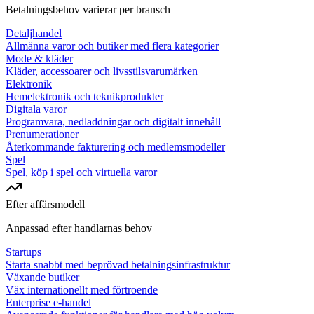
Betalningsbehov varierar per bransch
Detaljhandel
Allmänna varor och butiker med flera kategorier
Mode & kläder
Kläder, accessoarer och livsstilsvarumärken
Elektronik
Hemelektronik och teknikprodukter
Digitala varor
Programvara, nedladdningar och digitalt innehåll
Prenumerationer
Återkommande fakturering och medlemsmodeller
Spel
Spel, köp i spel och virtuella varor
Efter affärsmodell
Anpassad efter handlarnas behov
Startups
Starta snabbt med beprövad betalningsinfrastruktur
Växande butiker
Väx internationellt med förtroende
Enterprise e-handel