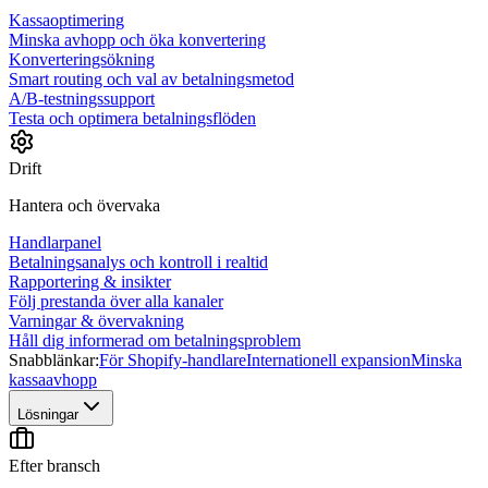
Kassaoptimering
Minska avhopp och öka konvertering
Konverteringsökning
Smart routing och val av betalningsmetod
A/B-testningssupport
Testa och optimera betalningsflöden
Drift
Hantera och övervaka
Handlarpanel
Betalningsanalys och kontroll i realtid
Rapportering & insikter
Följ prestanda över alla kanaler
Varningar & övervakning
Håll dig informerad om betalningsproblem
Snabblänkar:
För Shopify-handlare
Internationell expansion
Minska
kassaavhopp
Lösningar
Efter bransch