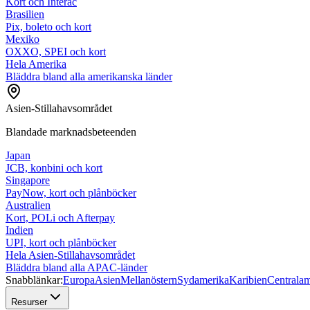
Kort och Interac
Brasilien
Pix, boleto och kort
Mexiko
OXXO, SPEI och kort
Hela Amerika
Bläddra bland alla amerikanska länder
Asien-Stillahavsområdet
Blandade marknadsbeteenden
Japan
JCB, konbini och kort
Singapore
PayNow, kort och plånböcker
Australien
Kort, POLi och Afterpay
Indien
UPI, kort och plånböcker
Hela Asien-Stillahavsområdet
Bläddra bland alla APAC-länder
Snabblänkar:
Europa
Asien
Mellanöstern
Sydamerika
Karibien
Centralam
Resurser