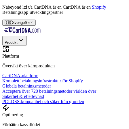
Nabeyond ltd t/a CartDNA är en
CartDNA är en
Shopify
Betalningsapp-utvecklingspartner
🇸🇪
Sverige
SE
Produkt
Plattform
Översikt över kärnprodukten
CartDNA-plattform
Komplett betalningsinfrastruktur för Shopify
Globala betalningsmetoder
Acceptera över 720 betalningsmetoder världen över
Säkerhet & efterlevnad
PCI-DSS-kompatibel och säker från grunden
Optimering
Förbättra kassaflödet