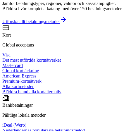
Jämför betalningstyper, regioner, valutor och kassalämplighet.
Bläddra i vår kompletta katalog med över 150 betalningsmetoder.
Utforska allt
betalningsmetoder
Kort
Global acceptans
Visa
Det mest utfördda kortnätverket
Mastercard
Global korttäckning
American Express
Premium-kortnätverk
Alla kortmetoder
Bläddra bland alla kortalternativ
Bankbetalningar
Pålitliga lokala metoder
iDeal (Wero)
Nederländernas populäraste betalningsmetod