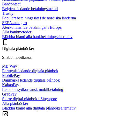
Bancontact
Belgiens ledande betalningsmetod
Trustly
Populärt betalningssätt i de nordiska länderna
SEPA-autogiro
Återkommande betalningar i Europa
Alla bankmetoder
Bläddra bland alla bankbetalningsalternativ
Digitala plånböcker
Snabb mobilkassa
MB Way
Portugals ledande digitala plånbok
MobilePay
Danmarks ledande digitala plånbok
KakaoPay
Ledande sydkoreansk mobilbetalning
GrabPay
Större digital plånbok i Singapore
Alla plånböcker
Bläddra bland alla digitala plånboksalternativ