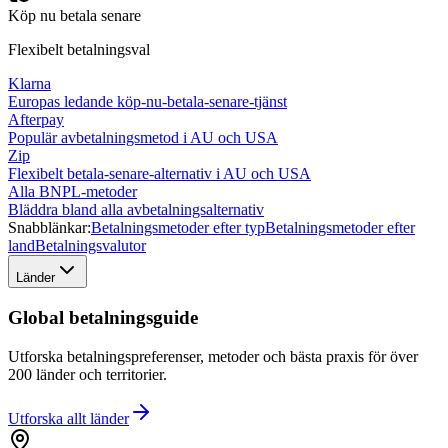
Köp nu betala senare
Flexibelt betalningsval
Klarna
Europas ledande köp-nu-betala-senare-tjänst
Afterpay
Populär avbetalningsmetod i AU och USA
Zip
Flexibelt betala-senare-alternativ i AU och USA
Alla BNPL-metoder
Bläddra bland alla avbetalningsalternativ
Snabblänkar:
Betalningsmetoder efter typ
Betalningsmetoder efter
land
Betalningsvalutor
Länder
Global betalningsguide
Utforska betalningspreferenser, metoder och bästa praxis för över
200 länder och territorier.
Utforska allt
länder