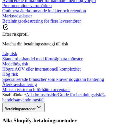
Avancerade funktioner för handlare med hög volym
Prenumerationsvarumärken
Optimera återkommande intäkter och retention
Marknadsplatser
Betalningsorkestrering för flera leverantörer
Efter riskprofil
Matcha din betalningsstrategi till risk
Låg risk
Standard e-handel med förutsägbara mönster
Medelhög risk
Högre AOV eller internationell komplexitet
Hög risk
Specialiserade branscher som kräver noggrann hantering
Återkravshantering
Minska tvister och förbättra acceptans
Snabblänkar:
Alla branschsidor
Guide för betalningsrisk
E-
handelsanvändningsfall
Betalningsmetoder
Alla Shopify-betalningsmetoder