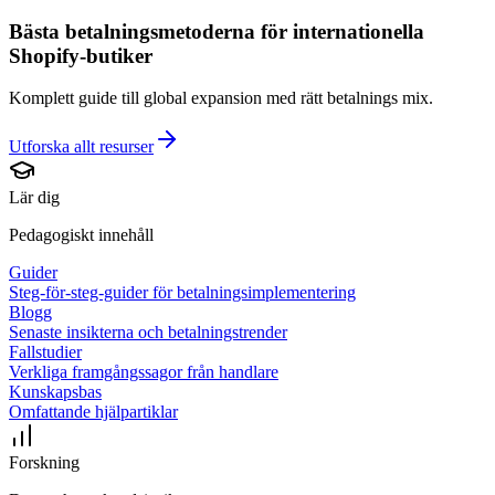
Bästa betalningsmetoderna för internationella
Shopify-butiker
Komplett guide till global expansion med rätt betalnings mix.
Utforska allt
resurser
Lär dig
Pedagogiskt innehåll
Guider
Steg-för-steg-guider för betalningsimplementering
Blogg
Senaste insikterna och betalningstrender
Fallstudier
Verkliga framgångssagor från handlare
Kunskapsbas
Omfattande hjälpartiklar
Forskning