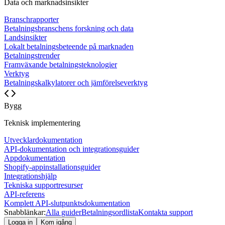
Data och marknadsinsikter
Branschrapporter
Betalningsbranschens forskning och data
Landsinsikter
Lokalt betalningsbeteende på marknaden
Betalningstrender
Framväxande betalningsteknologier
Verktyg
Betalningskalkylatorer och jämförelseverktyg
Bygg
Teknisk implementering
Utvecklardokumentation
API-dokumentation och integrationsguider
Appdokumentation
Shopify-appinstallationsguider
Integrationshjälp
Tekniska supportresurser
API-referens
Komplett API-slutpunktsdokumentation
Snabblänkar:
Alla guider
Betalningsordlista
Kontakta support
Logga in
Kom igång