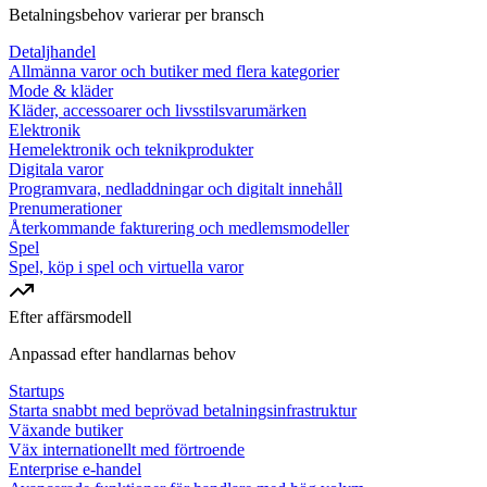
Betalningsbehov varierar per bransch
Detaljhandel
Allmänna varor och butiker med flera kategorier
Mode & kläder
Kläder, accessoarer och livsstilsvarumärken
Elektronik
Hemelektronik och teknikprodukter
Digitala varor
Programvara, nedladdningar och digitalt innehåll
Prenumerationer
Återkommande fakturering och medlemsmodeller
Spel
Spel, köp i spel och virtuella varor
Efter affärsmodell
Anpassad efter handlarnas behov
Startups
Starta snabbt med beprövad betalningsinfrastruktur
Växande butiker
Väx internationellt med förtroende
Enterprise e-handel