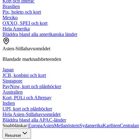
Kort och Interac
Brasilien
Pix, boleto och kort
Mexiko
OXXO, SPEI och kort
Hela Amerika
Bläddra bland alla amerikanska länder
Asien-Stillahavsområdet
Blandade marknadsbeteenden
Japan
JCB, konbini och kort
Singapore
PayNow, kort och plånböcker
Australien
Kort, POLi och Afterpay
Indien
UPI, kort och plånböcker
Hela Asien-Stillahavsområdet
Bläddra bland alla APAC-länder
Snabblänkar:
Europa
Asien
Mellanöstern
Sydamerika
Karibien
Centralam
Resurser