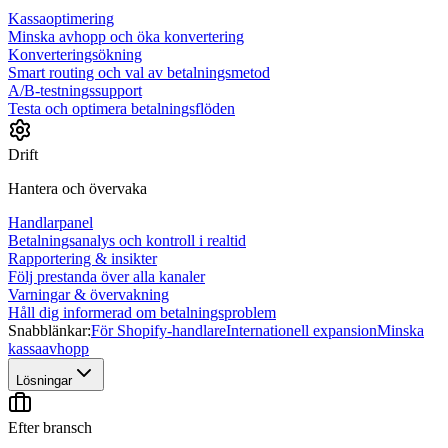
Kassaoptimering
Minska avhopp och öka konvertering
Konverteringsökning
Smart routing och val av betalningsmetod
A/B-testningssupport
Testa och optimera betalningsflöden
Drift
Hantera och övervaka
Handlarpanel
Betalningsanalys och kontroll i realtid
Rapportering & insikter
Följ prestanda över alla kanaler
Varningar & övervakning
Håll dig informerad om betalningsproblem
Snabblänkar:
För Shopify-handlare
Internationell expansion
Minska
kassaavhopp
Lösningar
Efter bransch