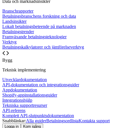
Data och marknadsinsikter
Branschrapporter
Betalningsbranschens forskning och data
Landsinsikter
Lokalt betalningsbeteende på marknaden
Betalningstrender
Framväxande betalningsteknologier
Verktyg
Betalningskalkylatorer och jämförelseverktyg
Bygg
Teknisk implementering
Utvecklardokumentation
API-dokumentation och integrationsguider
Appdokumentation
Shopify-appinstallationsguider
Integrationshjälp
Tekniska supportresurser
API-referens
Komplett API-slutpunktsdokumentation
Snabblänkar:
Alla guider
Betalningsordlista
Kontakta support
Logga in
Kom igång