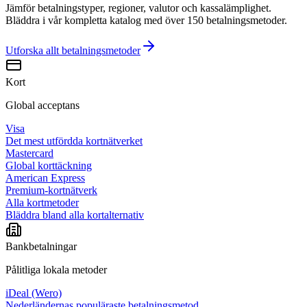
Jämför betalningstyper, regioner, valutor och kassalämplighet.
Bläddra i vår kompletta katalog med över 150 betalningsmetoder.
Utforska allt
betalningsmetoder
Kort
Global acceptans
Visa
Det mest utfördda kortnätverket
Mastercard
Global korttäckning
American Express
Premium-kortnätverk
Alla kortmetoder
Bläddra bland alla kortalternativ
Bankbetalningar
Pålitliga lokala metoder
iDeal (Wero)
Nederländernas populäraste betalningsmetod