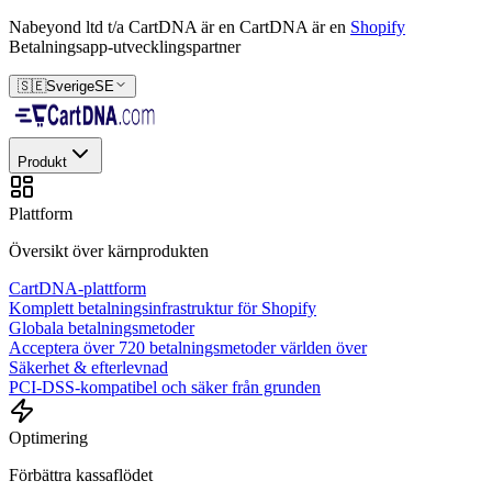
Nabeyond ltd t/a CartDNA är en
CartDNA är en
Shopify
Betalningsapp-utvecklingspartner
🇸🇪
Sverige
SE
Produkt
Plattform
Översikt över kärnprodukten
CartDNA-plattform
Komplett betalningsinfrastruktur för Shopify
Globala betalningsmetoder
Acceptera över 720 betalningsmetoder världen över
Säkerhet & efterlevnad
PCI-DSS-kompatibel och säker från grunden
Optimering
Förbättra kassaflödet