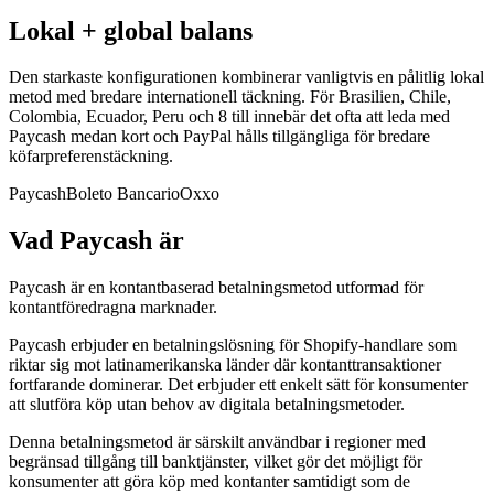
Lokal + global balans
Den starkaste konfigurationen kombinerar vanligtvis en pålitlig lokal
metod med bredare internationell täckning. För Brasilien, Chile,
Colombia, Ecuador, Peru och 8 till innebär det ofta att leda med
Paycash medan kort och PayPal hålls tillgängliga för bredare
köfarpreferenstäckning.
Paycash
Boleto Bancario
Oxxo
Vad Paycash är
Paycash är en kontantbaserad betalningsmetod utformad för
kontantföredragna marknader.
Paycash erbjuder en betalningslösning för Shopify-handlare som
riktar sig mot latinamerikanska länder där kontanttransaktioner
fortfarande dominerar. Det erbjuder ett enkelt sätt för konsumenter
att slutföra köp utan behov av digitala betalningsmetoder.
Denna betalningsmetod är särskilt användbar i regioner med
begränsad tillgång till banktjänster, vilket gör det möjligt för
konsumenter att göra köp med kontanter samtidigt som de