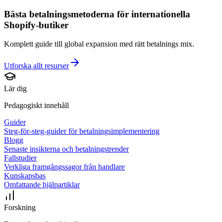
Bästa betalningsmetoderna för internationella
Shopify-butiker
Komplett guide till global expansion med rätt betalnings mix.
Utforska allt
resurser
Lär dig
Pedagogiskt innehåll
Guider
Steg-för-steg-guider för betalningsimplementering
Blogg
Senaste insikterna och betalningstrender
Fallstudier
Verkliga framgångssagor från handlare
Kunskapsbas
Omfattande hjälpartiklar
Forskning