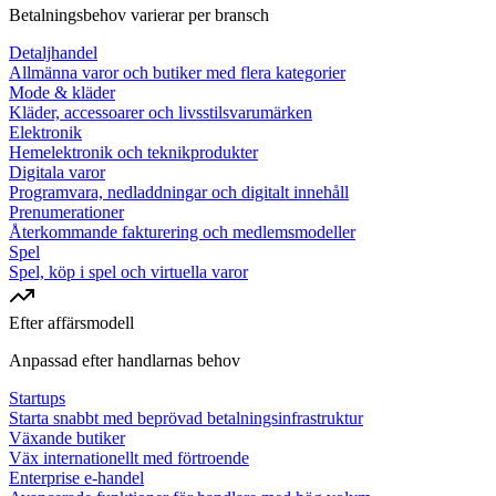
Betalningsbehov varierar per bransch
Detaljhandel
Allmänna varor och butiker med flera kategorier
Mode & kläder
Kläder, accessoarer och livsstilsvarumärken
Elektronik
Hemelektronik och teknikprodukter
Digitala varor
Programvara, nedladdningar och digitalt innehåll
Prenumerationer
Återkommande fakturering och medlemsmodeller
Spel
Spel, köp i spel och virtuella varor
Efter affärsmodell
Anpassad efter handlarnas behov
Startups
Starta snabbt med beprövad betalningsinfrastruktur
Växande butiker
Väx internationellt med förtroende
Enterprise e-handel