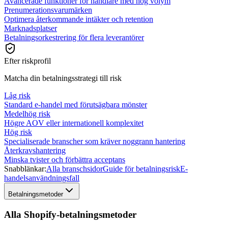
Avancerade funktioner för handlare med hög volym
Prenumerationsvarumärken
Optimera återkommande intäkter och retention
Marknadsplatser
Betalningsorkestrering för flera leverantörer
Efter riskprofil
Matcha din betalningsstrategi till risk
Låg risk
Standard e-handel med förutsägbara mönster
Medelhög risk
Högre AOV eller internationell komplexitet
Hög risk
Specialiserade branscher som kräver noggrann hantering
Återkravshantering
Minska tvister och förbättra acceptans
Snabblänkar:
Alla branschsidor
Guide för betalningsrisk
E-
handelsanvändningsfall
Betalningsmetoder
Alla Shopify-betalningsmetoder