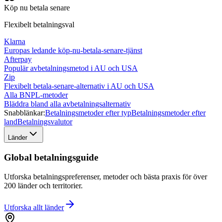
Köp nu betala senare
Flexibelt betalningsval
Klarna
Europas ledande köp-nu-betala-senare-tjänst
Afterpay
Populär avbetalningsmetod i AU och USA
Zip
Flexibelt betala-senare-alternativ i AU och USA
Alla BNPL-metoder
Bläddra bland alla avbetalningsalternativ
Snabblänkar:
Betalningsmetoder efter typ
Betalningsmetoder efter
land
Betalningsvalutor
Länder
Global betalningsguide
Utforska betalningspreferenser, metoder och bästa praxis för över
200 länder och territorier.
Utforska allt
länder