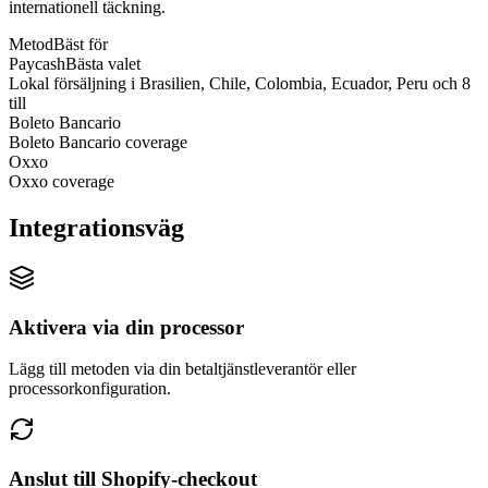
internationell täckning.
Metod
Bäst för
Paycash
Bästa valet
Lokal försäljning i Brasilien, Chile, Colombia, Ecuador, Peru och 8
till
Boleto Bancario
Boleto Bancario coverage
Oxxo
Oxxo coverage
Integrationsväg
Aktivera via din processor
Lägg till metoden via din betaltjänstleverantör eller
processorkonfiguration.
Anslut till Shopify-checkout