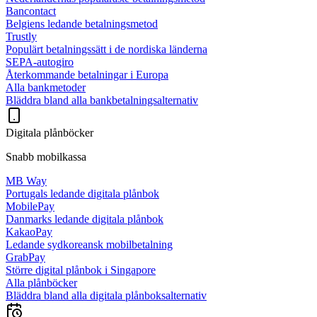
Bancontact
Belgiens ledande betalningsmetod
Trustly
Populärt betalningssätt i de nordiska länderna
SEPA-autogiro
Återkommande betalningar i Europa
Alla bankmetoder
Bläddra bland alla bankbetalningsalternativ
Digitala plånböcker
Snabb mobilkassa
MB Way
Portugals ledande digitala plånbok
MobilePay
Danmarks ledande digitala plånbok
KakaoPay
Ledande sydkoreansk mobilbetalning
GrabPay
Större digital plånbok i Singapore
Alla plånböcker
Bläddra bland alla digitala plånboksalternativ