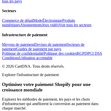
tous les pays
Secteurs
Commerce de détail
Mode
Électronique
Produits
numériques
Abonnements
Jeux vidéo
Voir tous les secteurs
Infrastructure de paiement
Moyens de paiement
Devises de paiement
Secteurs de
paiement
Guides de paiement par pays
Politique de confidentialité
Politique des cookies
RGPD
PCI DSS
Conditions
Utilisation acceptable
©
2026
CartDNA
.
Tous droits réservés
.
Explorer l'infrastructure de paiement
Optimisez votre paiement Shopify pour une
croissance mondiale
Explorez les méthodes de paiement, les pays et les choix
d'infrastructure qui améliorent la conversion au paiement dans
chaque marché.