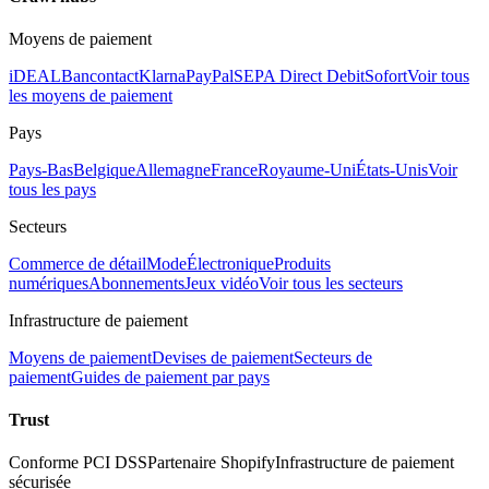
Moyens de paiement
iDEAL
Bancontact
Klarna
PayPal
SEPA Direct Debit
Sofort
Voir tous
les moyens de paiement
Pays
Pays-Bas
Belgique
Allemagne
France
Royaume-Uni
États-Unis
Voir
tous les pays
Secteurs
Commerce de détail
Mode
Électronique
Produits
numériques
Abonnements
Jeux vidéo
Voir tous les secteurs
Infrastructure de paiement
Moyens de paiement
Devises de paiement
Secteurs de
paiement
Guides de paiement par pays
Trust
Conforme PCI DSS
Partenaire Shopify
Infrastructure de paiement
sécurisée