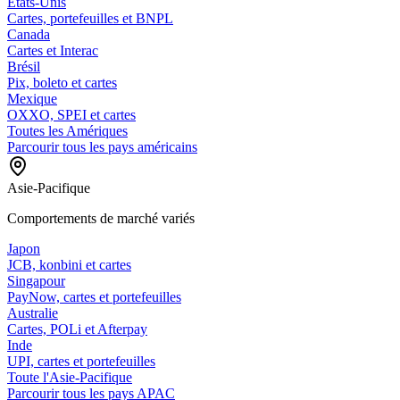
États-Unis
Cartes, portefeuilles et BNPL
Canada
Cartes et Interac
Brésil
Pix, boleto et cartes
Mexique
OXXO, SPEI et cartes
Toutes les Amériques
Parcourir tous les pays américains
Asie-Pacifique
Comportements de marché variés
Japon
JCB, konbini et cartes
Singapour
PayNow, cartes et portefeuilles
Australie
Cartes, POLi et Afterpay
Inde
UPI, cartes et portefeuilles
Toute l'Asie-Pacifique
Parcourir tous les pays APAC