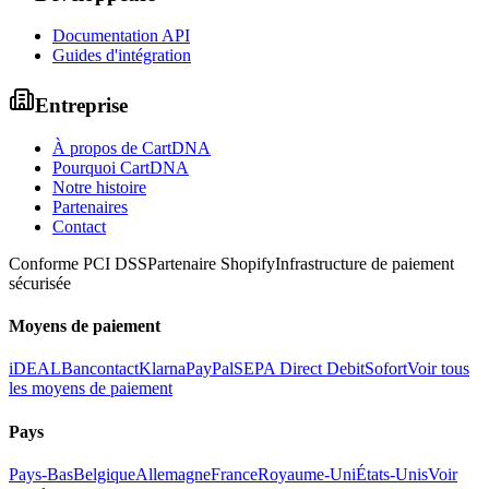
Documentation API
Guides d'intégration
Entreprise
À propos de CartDNA
Pourquoi CartDNA
Notre histoire
Partenaires
Contact
Conforme PCI DSS
Partenaire Shopify
Infrastructure de paiement
sécurisée
Moyens de paiement
iDEAL
Bancontact
Klarna
PayPal
SEPA Direct Debit
Sofort
Voir tous
les moyens de paiement
Pays
Pays-Bas
Belgique
Allemagne
France
Royaume-Uni
États-Unis
Voir