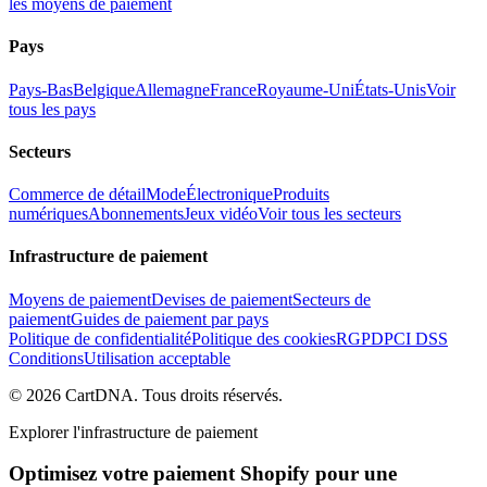
les moyens de paiement
Pays
Pays-Bas
Belgique
Allemagne
France
Royaume-Uni
États-Unis
Voir
tous les pays
Secteurs
Commerce de détail
Mode
Électronique
Produits
numériques
Abonnements
Jeux vidéo
Voir tous les secteurs
Infrastructure de paiement
Moyens de paiement
Devises de paiement
Secteurs de
paiement
Guides de paiement par pays
Politique de confidentialité
Politique des cookies
RGPD
PCI DSS
Conditions
Utilisation acceptable
©
2026
CartDNA
.
Tous droits réservés
.
Explorer l'infrastructure de paiement
Optimisez votre paiement Shopify pour une