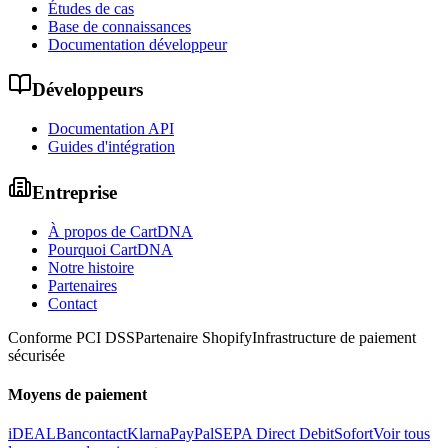
Études de cas
Base de connaissances
Documentation développeur
Développeurs
Documentation API
Guides d'intégration
Entreprise
À propos de CartDNA
Pourquoi CartDNA
Notre histoire
Partenaires
Contact
Conforme PCI DSS
Partenaire Shopify
Infrastructure de paiement
sécurisée
Moyens de paiement
iDEAL
Bancontact
Klarna
PayPal
SEPA Direct Debit
Sofort
Voir tous