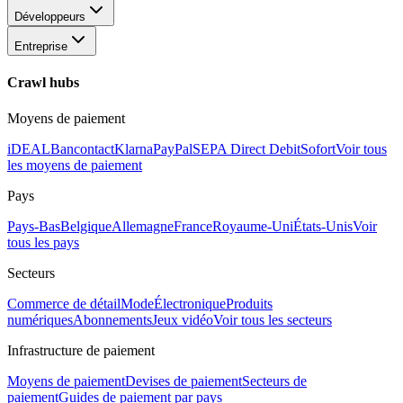
Développeurs
Entreprise
Crawl hubs
Moyens de paiement
iDEAL
Bancontact
Klarna
PayPal
SEPA Direct Debit
Sofort
Voir tous
les moyens de paiement
Pays
Pays-Bas
Belgique
Allemagne
France
Royaume-Uni
États-Unis
Voir
tous les pays
Secteurs
Commerce de détail
Mode
Électronique
Produits
numériques
Abonnements
Jeux vidéo
Voir tous les secteurs
Infrastructure de paiement
Moyens de paiement
Devises de paiement
Secteurs de
paiement
Guides de paiement par pays