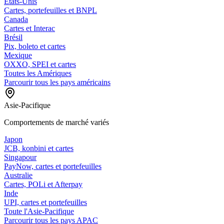
États-Unis
Cartes, portefeuilles et BNPL
Canada
Cartes et Interac
Brésil
Pix, boleto et cartes
Mexique
OXXO, SPEI et cartes
Toutes les Amériques
Parcourir tous les pays américains
Asie-Pacifique
Comportements de marché variés
Japon
JCB, konbini et cartes
Singapour
PayNow, cartes et portefeuilles
Australie
Cartes, POLi et Afterpay
Inde
UPI, cartes et portefeuilles
Toute l'Asie-Pacifique
Parcourir tous les pays APAC