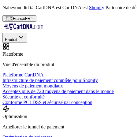
Nabeyond ltd t/a CartDNA est
CartDNA est
Shopify
Partenaire de d
🇫🇷
France
FR
Produit
Plateforme
Vue d'ensemble du produit
Plateforme CartDNA
Infrastructure de paiement complète pour Shopify
Moyens de paiement mondiaux
Acceptez plus de 720 moyens de paiement dans le monde
Sécurité et conformité
Conforme PCI-DSS et sécurisé par conception
Optimisation
Améliorer le tunnel de paiement