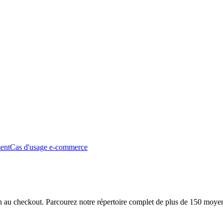
ment
Cas d'usage e-commerce
ion au checkout. Parcourez notre répertoire complet de plus de 150 moye