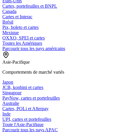
États-Unis
Cartes, portefeuilles et BNPL
Canada
Cartes et Interac
Brésil
Pix, boleto et cartes
Mexique
OXXO, SPEI et cartes
Toutes les Amériques
Parcourir tous les pays américains
Asie-Pacifique
Comportements de marché variés
Japon
JCB, konbini et cartes
Singapour
PayNow, cartes et portefeuilles
Australie
Cartes, POLi et Afterpay
Inde
UPI, cartes et portefeuilles
Toute l'Asie-Pacifique
Parcourir tous les pays APAC