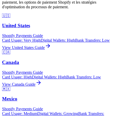
paiement, les options de paiement Shopify et les stratégies
d'optimisation du processus de paiement.
🇺🇸
United States
Shopify Payments Guide
Card Usage
:
Very High
Digital Wallets
:
High
Bank Transfers
:
Low
View
United States
Guide
🇨🇦
Canada
Shopify Payments Guide
Card Usage
:
High
Digital Wallets
:
High
Bank Transfers
:
Low
View
Canada
Guide
🇲🇽
Mexico
Shopify Payments Guide
Card Usage
:
Medium
Digital Wallets
:
Growing
Bank Transfers
: