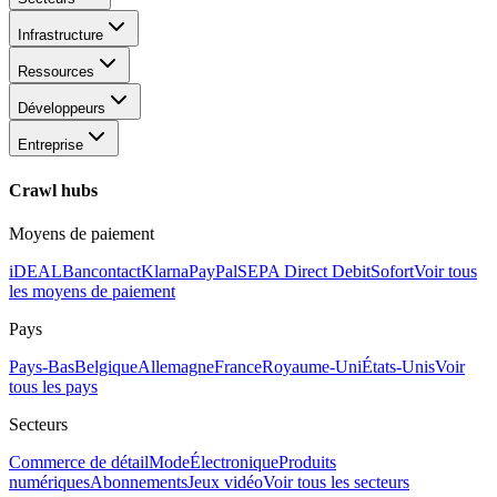
Infrastructure
Ressources
Développeurs
Entreprise
Crawl hubs
Moyens de paiement
iDEAL
Bancontact
Klarna
PayPal
SEPA Direct Debit
Sofort
Voir tous
les moyens de paiement
Pays
Pays-Bas
Belgique
Allemagne
France
Royaume-Uni
États-Unis
Voir
tous les pays
Secteurs
Commerce de détail
Mode
Électronique
Produits
numériques
Abonnements
Jeux vidéo
Voir tous les secteurs