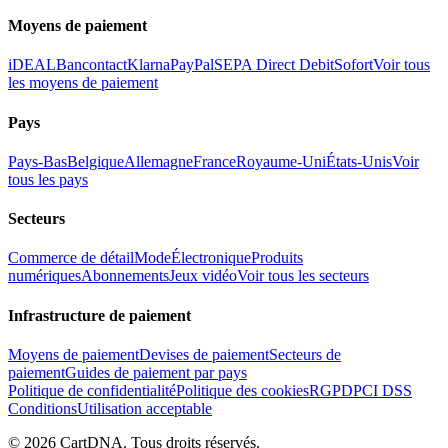
Moyens de paiement
iDEAL
Bancontact
Klarna
PayPal
SEPA Direct Debit
Sofort
Voir tous
les moyens de paiement
Pays
Pays-Bas
Belgique
Allemagne
France
Royaume-Uni
États-Unis
Voir
tous les pays
Secteurs
Commerce de détail
Mode
Électronique
Produits
numériques
Abonnements
Jeux vidéo
Voir tous les secteurs
Infrastructure de paiement
Moyens de paiement
Devises de paiement
Secteurs de
paiement
Guides de paiement par pays
Politique de confidentialité
Politique des cookies
RGPD
PCI DSS
Conditions
Utilisation acceptable
©
2026
CartDNA
.
Tous droits réservés
.