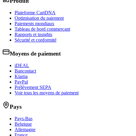
Produit
Plateforme CartDNA
Optimisation du paiement
Paiements mondiaux
Tableau de bord commerçant
Rapports et insights
Sécurité et conformité
Moyens de paiement
iDEAL
Bancontact
Klarna
PayPal
Prélèvement SEPA
Voir tous les moyens de paiement
Pays
Pays-Bas
Belgique
Allemagne
France