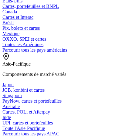
États-Unis
Cartes, portefeuilles et BNPL
Canada
Cartes et Interac
Brésil
Pix, boleto et cartes
Mexique
OXXO, SPEI et cartes
Toutes les Amériques
Parcourir tous les pays américains
Asie-Pacifique
Comportements de marché variés
Japon
JCB, konbini et cartes
Singapour
PayNow, cartes et portefeuilles
Australie
Cartes, POLi et Afterpay
Inde
UPI, cartes et portefeuilles
Toute l'Asie-Pacifique
Parcourir tous les pays APAC