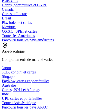
États-Unis
Cartes, portefeuilles et BNPL
Canada
Cartes et Interac
Brésil
Pix, boleto et cartes
Mexique
OXXO, SPEI et cartes
Toutes les Amériques
Parcourir tous les pays américains
Asie-Pacifique
Comportements de marché variés
Japon
JCB, konbini et cartes
Singapour
PayNow, cartes et portefeuilles
Australie
Cartes, POLi et Afterpay
Inde
UPI, cartes et portefeuilles
Toute l'Asie-Pacifique
Parcourir tous les pays APAC