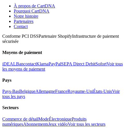
À propos de CartDNA
Pourquoi CartDNA
Notre histoire
Partenaires
Contact
Conforme PCI DSS
Partenaire Shopify
Infrastructure de paiement
sécurisée
Moyens de paiement
iDEAL
Bancontact
Klarna
PayPal
SEPA Direct Debit
Sofort
Voir tous
les moyens de paiement
Pays
Pays-Bas
Belgique
Allemagne
France
Royaume-Uni
États-Unis
Voir
tous les pays
Secteurs
Commerce de détail
Mode
Électronique
Produits
numériques
Abonnements
Jeux vidéo
Voir tous les secteurs