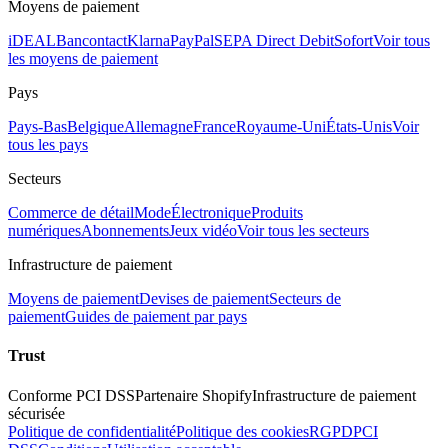
Moyens de paiement
iDEAL
Bancontact
Klarna
PayPal
SEPA Direct Debit
Sofort
Voir tous
les moyens de paiement
Pays
Pays-Bas
Belgique
Allemagne
France
Royaume-Uni
États-Unis
Voir
tous les pays
Secteurs
Commerce de détail
Mode
Électronique
Produits
numériques
Abonnements
Jeux vidéo
Voir tous les secteurs
Infrastructure de paiement
Moyens de paiement
Devises de paiement
Secteurs de
paiement
Guides de paiement par pays
Trust
Conforme PCI DSS
Partenaire Shopify
Infrastructure de paiement
sécurisée
Politique de confidentialité
Politique des cookies
RGPD
PCI