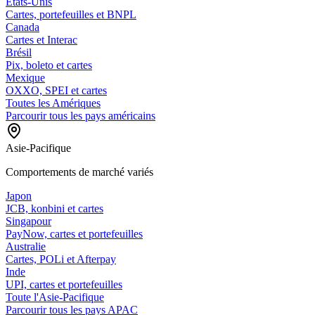
États-Unis
Cartes, portefeuilles et BNPL
Canada
Cartes et Interac
Brésil
Pix, boleto et cartes
Mexique
OXXO, SPEI et cartes
Toutes les Amériques
Parcourir tous les pays américains
Asie-Pacifique
Comportements de marché variés
Japon
JCB, konbini et cartes
Singapour
PayNow, cartes et portefeuilles
Australie
Cartes, POLi et Afterpay
Inde
UPI, cartes et portefeuilles
Toute l'Asie-Pacifique
Parcourir tous les pays APAC