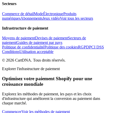
Secteurs
Commerce de détail
Mode
Électronique
Produits
numériques
Abonnements
Jeux vidéo
Voir tous les secteurs
Infrastructure de paiement
Moyens de paiement
Devises de paiement
Secteurs de
paiement
Guides de paiement par pays
Politique de confidentialité
Politique des cookies
RGPD
PCI DSS
Conditions
Utilisation acceptable
©
2026
CartDNA
.
Tous droits réservés
.
Explorer l'infrastructure de paiement
Optimisez votre paiement Shopify pour une
croissance mondiale
Explorez les méthodes de paiement, les pays et les choix
d'infrastructure qui améliorent la conversion au paiement dans
chaque marché.
Commencer
Voir les méthodes de paiement