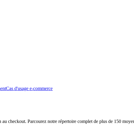
ment
Cas d'usage e-commerce
ion au checkout. Parcourez notre répertoire complet de plus de 150 moye