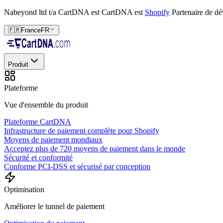
Nabeyond ltd t/a CartDNA est
CartDNA est
Shopify
Partenaire de d
🇫🇷
France
FR
Produit
Plateforme
Vue d'ensemble du produit
Plateforme CartDNA
Infrastructure de paiement complète pour Shopify
Moyens de paiement mondiaux
Acceptez plus de 720 moyens de paiement dans le monde
Sécurité et conformité
Conforme PCI-DSS et sécurisé par conception
Optimisation
Améliorer le tunnel de paiement