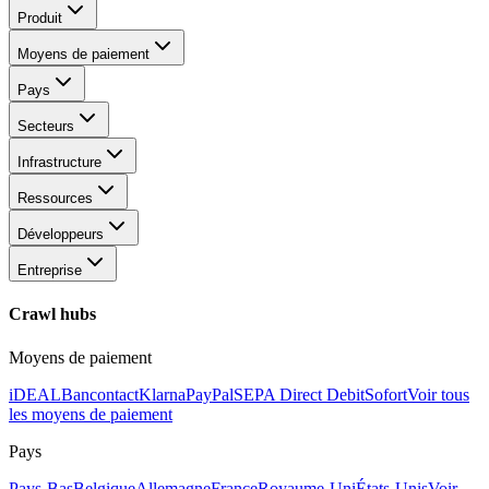
Produit
Moyens de paiement
Pays
Secteurs
Infrastructure
Ressources
Développeurs
Entreprise
Crawl hubs
Moyens de paiement
iDEAL
Bancontact
Klarna
PayPal
SEPA Direct Debit
Sofort
Voir tous
les moyens de paiement
Pays
Pays-Bas
Belgique
Allemagne
France
Royaume-Uni
États-Unis
Voir