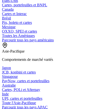
États-Unis
Cartes, portefeuilles et BNPL
Canada
Cartes et Interac
Brésil
Pix, boleto et cartes
Mexique
OXXO, SPEI et cartes
Toutes les Amériques
Parcourir tous les pays américains
Asie-Pacifique
Comportements de marché variés
Japon
JCB, konbini et cartes
Singapour
PayNow, cartes et portefeuilles
Australie
Cartes, POLi et Afterpay
Inde
UPI, cartes et portefeuilles
Toute l'Asie-Pacifique
Parcourir tous les pays APAC