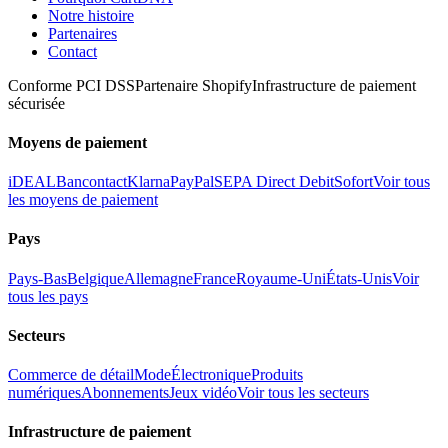
Notre histoire
Partenaires
Contact
Conforme PCI DSS
Partenaire Shopify
Infrastructure de paiement
sécurisée
Moyens de paiement
iDEAL
Bancontact
Klarna
PayPal
SEPA Direct Debit
Sofort
Voir tous
les moyens de paiement
Pays
Pays-Bas
Belgique
Allemagne
France
Royaume-Uni
États-Unis
Voir
tous les pays
Secteurs
Commerce de détail
Mode
Électronique
Produits
numériques
Abonnements
Jeux vidéo
Voir tous les secteurs
Infrastructure de paiement