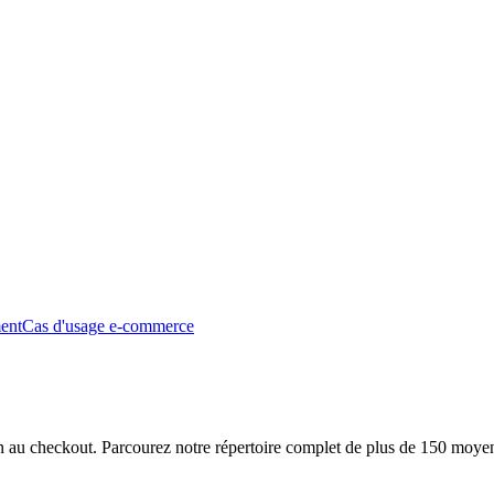
ment
Cas d'usage e-commerce
ion au checkout. Parcourez notre répertoire complet de plus de 150 moye