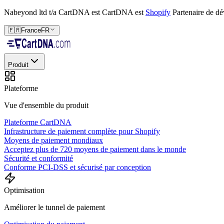
Nabeyond ltd t/a CartDNA est
CartDNA est
Shopify
Partenaire de d
🇫🇷
France
FR
Produit
Plateforme
Vue d'ensemble du produit
Plateforme CartDNA
Infrastructure de paiement complète pour Shopify
Moyens de paiement mondiaux
Acceptez plus de 720 moyens de paiement dans le monde
Sécurité et conformité
Conforme PCI-DSS et sécurisé par conception
Optimisation
Améliorer le tunnel de paiement