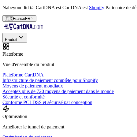
Nabeyond ltd t/a CartDNA est
CartDNA est
Shopify
Partenaire de d
🇫🇷
France
FR
Produit
Plateforme
Vue d'ensemble du produit
Plateforme CartDNA
Infrastructure de paiement complète pour Shopify
Moyens de paiement mondiaux
Acceptez plus de 720 moyens de paiement dans le monde
Sécurité et conformité
Conforme PCI-DSS et sécurisé par conception
Optimisation
Améliorer le tunnel de paiement