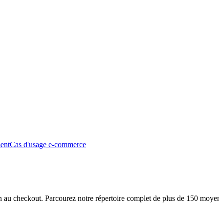
ment
Cas d'usage e-commerce
ion au checkout. Parcourez notre répertoire complet de plus de 150 moye