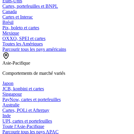
États-Unis
Cartes, portefeuilles et BNPL
Canada
Cartes et Interac
Brésil
Pix, boleto et cartes
Mexique
OXXO, SPEI et cartes
Toutes les Amériques
Parcourir tous les pays américains
Asie-Pacifique
Comportements de marché variés
Japon
JCB, konbini et cartes
Singapour
PayNow, cartes et portefeuilles
Australie
Cartes, POLi et Afterpay
Inde
UPI, cartes et portefeuilles
Toute l'Asie-Pacifique
Parcourir tous les pays APAC