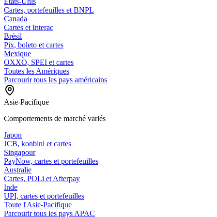
États-Unis
Cartes, portefeuilles et BNPL
Canada
Cartes et Interac
Brésil
Pix, boleto et cartes
Mexique
OXXO, SPEI et cartes
Toutes les Amériques
Parcourir tous les pays américains
Asie-Pacifique
Comportements de marché variés
Japon
JCB, konbini et cartes
Singapour
PayNow, cartes et portefeuilles
Australie
Cartes, POLi et Afterpay
Inde
UPI, cartes et portefeuilles
Toute l'Asie-Pacifique
Parcourir tous les pays APAC