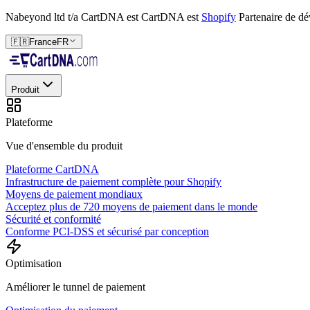
Nabeyond ltd t/a CartDNA est
CartDNA est
Shopify
Partenaire de d
🇫🇷
France
FR
Produit
Plateforme
Vue d'ensemble du produit
Plateforme CartDNA
Infrastructure de paiement complète pour Shopify
Moyens de paiement mondiaux
Acceptez plus de 720 moyens de paiement dans le monde
Sécurité et conformité
Conforme PCI-DSS et sécurisé par conception
Optimisation
Améliorer le tunnel de paiement