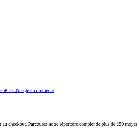
ment
Cas d'usage e-commerce
ion au checkout. Parcourez notre répertoire complet de plus de 150 moye