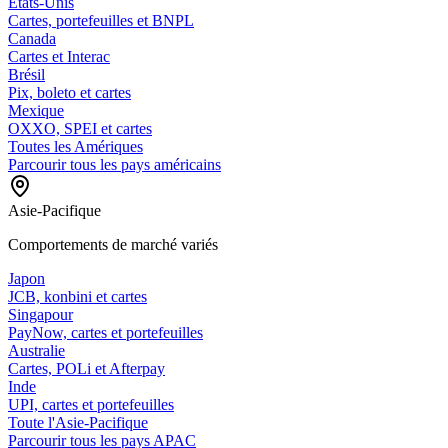
États-Unis
Cartes, portefeuilles et BNPL
Canada
Cartes et Interac
Brésil
Pix, boleto et cartes
Mexique
OXXO, SPEI et cartes
Toutes les Amériques
Parcourir tous les pays américains
Asie-Pacifique
Comportements de marché variés
Japon
JCB, konbini et cartes
Singapour
PayNow, cartes et portefeuilles
Australie
Cartes, POLi et Afterpay
Inde
UPI, cartes et portefeuilles
Toute l'Asie-Pacifique
Parcourir tous les pays APAC