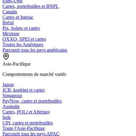
États-Unis
Cartes, portefeuilles et BNPL
Canada
Cartes et Interac
Brésil
Pix, boleto et cartes
Mexique
OXXO, SPEI et cartes
Toutes les Amériques
Parcourir tous les pays américains
Asie-Pacifique
Comportements de marché variés
Japon
JCB, konbini et cartes
Singapour
PayNow, cartes et portefeuilles
Australie
Cartes, POLi et Afterpay
Inde
UPI, cartes et portefeuilles
Toute l'Asie-Pacifique
Parcourir tous les pays APAC