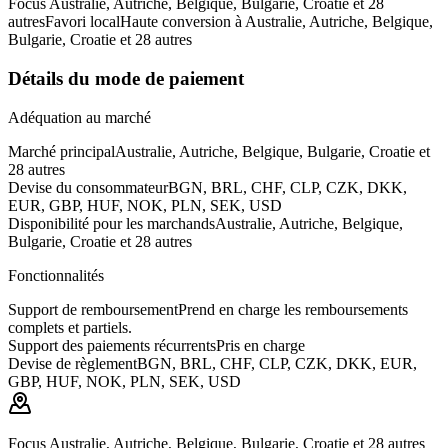
Focus Australie, Autriche, Belgique, Bulgarie, Croatie et 28
autres
Favori local
Haute conversion à Australie, Autriche, Belgique,
Bulgarie, Croatie et 28 autres
Détails du mode de paiement
Adéquation au marché
Marché principal
Australie, Autriche, Belgique, Bulgarie, Croatie et
28 autres
Devise du consommateur
BGN, BRL, CHF, CLP, CZK, DKK,
EUR, GBP, HUF, NOK, PLN, SEK, USD
Disponibilité pour les marchands
Australie, Autriche, Belgique,
Bulgarie, Croatie et 28 autres
Fonctionnalités
Support de remboursement
Prend en charge les remboursements
complets et partiels.
Support des paiements récurrents
Pris en charge
Devise de règlement
BGN, BRL, CHF, CLP, CZK, DKK, EUR,
GBP, HUF, NOK, PLN, SEK, USD
Focus Australie, Autriche, Belgique, Bulgarie, Croatie et 28 autres