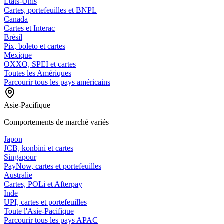
États-Unis
Cartes, portefeuilles et BNPL
Canada
Cartes et Interac
Brésil
Pix, boleto et cartes
Mexique
OXXO, SPEI et cartes
Toutes les Amériques
Parcourir tous les pays américains
Asie-Pacifique
Comportements de marché variés
Japon
JCB, konbini et cartes
Singapour
PayNow, cartes et portefeuilles
Australie
Cartes, POLi et Afterpay
Inde
UPI, cartes et portefeuilles
Toute l'Asie-Pacifique
Parcourir tous les pays APAC