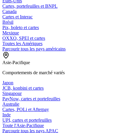
États-Unis
Cartes, portefeuilles et BNPL
Canada
Cartes et Interac
Brésil
Pix, boleto et cartes
Mexique
OXXO, SPEI et cartes
Toutes les Amériques
Parcourir tous les pays américains
Asie-Pacifique
Comportements de marché variés
Japon
JCB, konbini et cartes
Singapour
PayNow, cartes et portefeuilles
Australie
Cartes, POLi et Afterpay
Inde
UPI, cartes et portefeuilles
Toute l'Asie-Pacifique
Parcourir tous les pays APAC