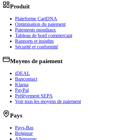
Produit
Plateforme CartDNA
Optimisation du paiement
Paiements mondiaux
Tableau de bord commerçant
Rapports et insights
Sécurité et conformité
Moyens de paiement
iDEAL
Bancontact
Klarna
PayPal
Prélèvement SEPA
Voir tous les moyens de paiement
Pays
Pays-Bas
Belgique
Allemagne