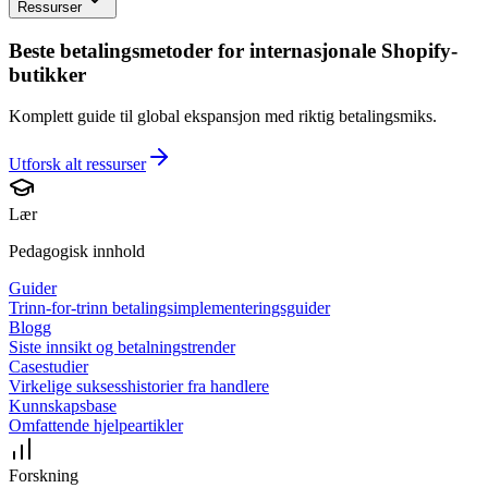
Ressurser
Beste betalingsmetoder for internasjonale Shopify-
butikker
Komplett guide til global ekspansjon med riktig betalingsmiks.
Utforsk alt
ressurser
Lær
Pedagogisk innhold
Guider
Trinn-for-trinn betalingsimplementeringsguider
Blogg
Siste innsikt og betalningstrender
Casestudier
Virkelige suksesshistorier fra handlere
Kunnskapsbase
Omfattende hjelpeartikler
Forskning