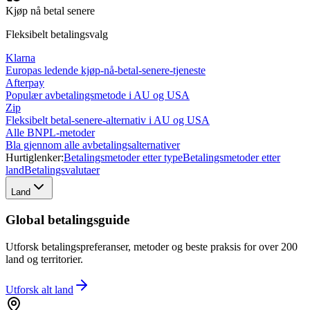
Kjøp nå betal senere
Fleksibelt betalingsvalg
Klarna
Europas ledende kjøp-nå-betal-senere-tjeneste
Afterpay
Populær avbetalingsmetode i AU og USA
Zip
Fleksibelt betal-senere-alternativ i AU og USA
Alle BNPL-metoder
Bla gjennom alle avbetalingsalternativer
Hurtiglenker:
Betalingsmetoder etter type
Betalingsmetoder etter
land
Betalingsvalutaer
Land
Global betalingsguide
Utforsk betalingspreferanser, metoder og beste praksis for over 200
land og territorier.
Utforsk alt
land