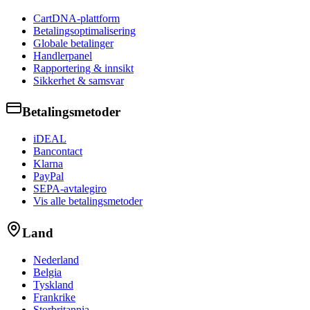
CartDNA-plattform
Betalingsoptimalisering
Globale betalinger
Handlerpanel
Rapportering & innsikt
Sikkerhet & samsvar
Betalingsmetoder
iDEAL
Bancontact
Klarna
PayPal
SEPA-avtalegiro
Vis alle betalingsmetoder
Land
Nederland
Belgia
Tyskland
Frankrike
Storbritannia