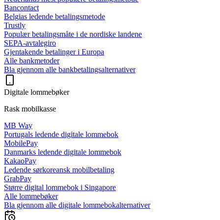
Bancontact
Belgias ledende betalingsmetode
Trustly
Populær betalingsmåte i de nordiske landene
SEPA-avtalegiro
Gjentakende betalinger i Europa
Alle bankmetoder
Bla gjennom alle bankbetalingsalternativer
Digitale lommebøker
Rask mobilkasse
MB Way
Portugals ledende digitale lommebok
MobilePay
Danmarks ledende digitale lommebok
KakaoPay
Ledende sørkoreansk mobilbetaling
GrabPay
Større digital lommebok i Singapore
Alle lommebøker
Bla gjennom alle digitale lommebokalternativer