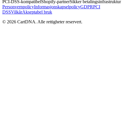
PCI-DSS-kompatibel
Shopify-partner
Sikker betalingsinfrastruktur
Personvernpolicy
Informasjonskapselpolicy
GDPR
PCI
DSS
Vilkår
Akseptabel bruk
©
2026
CartDNA
.
Alle rettigheter reservert
.