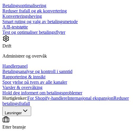
Betalingsoptimalisering
Reduser frafall og øk konvertering
Konverteringsheving
Smart ruting og valg av betalingsmetode
A/B-teststøtte
Test og optimaliser betalingsflyter
Drift
Administrer og overvåk
Handlerpanel
Betalingsanalyse og kontroll i sanntid
Rapportering & innsikt
Spor ytelse på tvers av alle kanaler
Varsler & overvåking
Hold deg informert om betalingsproblemer
Hurtiglenker:
For Shopify-handlere
Internasjonal ekspansjon
Reduser
betalingsfrafall
Løsninger
Etter bransje