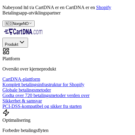
Nabeyond ltd t/a CartDNA er en
CartDNA er en
Shopify
Betalingsapp-utviklingspartner
🇳🇴
Norge
NO
Produkt
Plattform
Oversikt over kjerneprodukt
CartDNA-plattform
Komplett betalingsinfrastruktur for Shopify
Globale betalingsmetoder
Godta over 720 betalingsmetoder verden over
Sikkerhet & samsvar
PCI-DSS-kompatibel og sikker fra starten
Optimalisering
Forbedre betalingsflyten