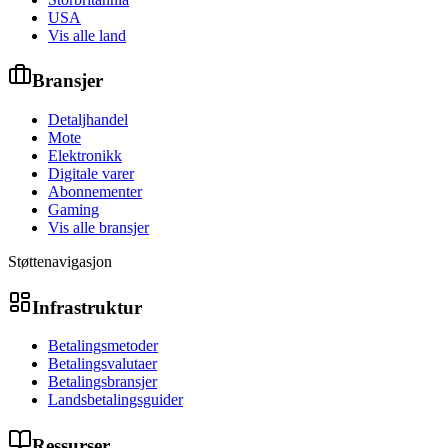
USA
Vis alle land
Bransjer
Detaljhandel
Mote
Elektronikk
Digitale varer
Abonnementer
Gaming
Vis alle bransjer
Støttenavigasjon
Infrastruktur
Betalingsmetoder
Betalingsvalutaer
Betalingsbransjer
Landsbetalingsguider
Ressurser