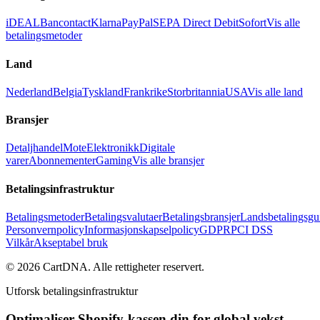
iDEAL
Bancontact
Klarna
PayPal
SEPA Direct Debit
Sofort
Vis alle
betalingsmetoder
Land
Nederland
Belgia
Tyskland
Frankrike
Storbritannia
USA
Vis alle land
Bransjer
Detaljhandel
Mote
Elektronikk
Digitale
varer
Abonnementer
Gaming
Vis alle bransjer
Betalingsinfrastruktur
Betalingsmetoder
Betalingsvalutaer
Betalingsbransjer
Landsbetalingsgu
Personvernpolicy
Informasjonskapselpolicy
GDPR
PCI DSS
Vilkår
Akseptabel bruk
©
2026
CartDNA
.
Alle rettigheter reservert
.
Utforsk betalingsinfrastruktur
Optimaliser Shopify-kassen din for global vekst