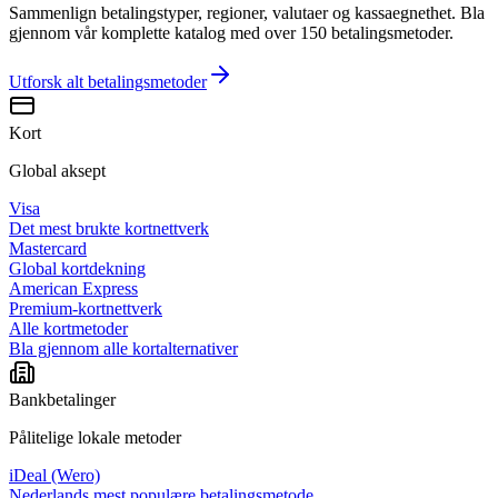
Sammenlign betalingstyper, regioner, valutaer og kassaegnethet. Bla
gjennom vår komplette katalog med over 150 betalingsmetoder.
Utforsk alt
betalingsmetoder
Kort
Global aksept
Visa
Det mest brukte kortnettverk
Mastercard
Global kortdekning
American Express
Premium-kortnettverk
Alle kortmetoder
Bla gjennom alle kortalternativer
Bankbetalinger
Pålitelige lokale metoder
iDeal (Wero)
Nederlands mest populære betalingsmetode