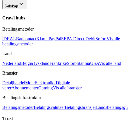
Selskap
Crawl hubs
Betalingsmetoder
iDEAL
Bancontact
Klarna
PayPal
SEPA Direct Debit
Sofort
Vis alle
betalingsmetoder
Land
Nederland
Belgia
Tyskland
Frankrike
Storbritannia
USA
Vis alle land
Bransjer
Detaljhandel
Mote
Elektronikk
Digitale
varer
Abonnementer
Gaming
Vis alle bransjer
Betalingsinfrastruktur
Betalingsmetoder
Betalingsvalutaer
Betalingsbransjer
Landsbetalingsgu
Trust