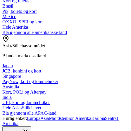
Kort og Interac
Brasil
Pix, boleto og kort
Mexico
OXXO, SPEI og kort
Hele Amerika
Bla gjennom alle amerikanske land
Asia-Stillehavsområdet
Blandet markedsadfærd
Japan
JCB, konbini og kort
Singapore
PayNow, kort og lommebøker
Australia
Kort, POLi og Afterpay
India
UPI, kort og lommebøker
Hele Asia-Stillehavet
Bla gjennom alle APAC-land
Hurtiglenker:
Europa
Asia
Midtøsten
Sør-Amerika
Karibia
Sentral-
Amerika