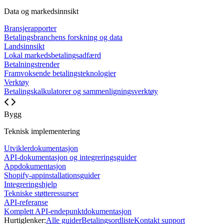
Data og markedsinnsikt
Bransjerapporter
Betalingsbranchens forskning og data
Landsinnsikt
Lokal markedsbetalingsadfærd
Betalningstrender
Framvoksende betalingsteknologier
Verktøy
Betalingskalkulatorer og sammenligningsverktøy
Bygg
Teknisk implementering
Utviklerdokumentasjon
API-dokumentasjon og integreringsguider
Appdokumentasjon
Shopify-appinstallationsguider
Integreringshjelp
Tekniske støtteressurser
API-referanse
Komplett API-endepunktdokumentasjon
Hurtiglenker:
Alle guider
Betalingsordliste
Kontakt support