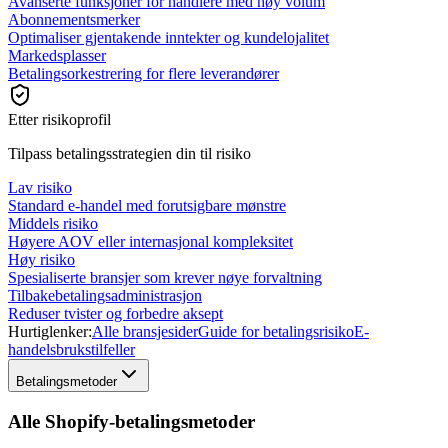
Avanserte funksjoner for handlere med høy volum
Abonnementsmerker
Optimaliser gjentakende inntekter og kundelojalitet
Markedsplasser
Betalingsorkestrering for flere leverandører
Etter risikoprofil
Tilpass betalingsstrategien din til risiko
Lav risiko
Standard e-handel med forutsigbare mønstre
Middels risiko
Høyere AOV eller internasjonal kompleksitet
Høy risiko
Spesialiserte bransjer som krever nøye forvaltning
Tilbakebetalingsadministrasjon
Reduser tvister og forbedre aksept
Hurtiglenker:
Alle bransjesider
Guide for betalingsrisiko
E-
handelsbrukstilfeller
Betalingsmetoder
Alle Shopify-betalingsmetoder