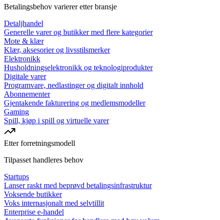
Betalingsbehov varierer etter bransje
Detaljhandel
Generelle varer og butikker med flere kategorier
Mote & klær
Klær, aksesorier og livsstilsmerker
Elektronikk
Husholdningselektronikk og teknologiprodukter
Digitale varer
Programvare, nedlastinger og digitalt innhold
Abonnementer
Gjentakende fakturering og medlemsmodeller
Gaming
Spill, kjøp i spill og virtuelle varer
Etter forretningsmodell
Tilpasset handleres behov
Startups
Lanser raskt med beprøvd betalingsinfrastruktur
Voksende butikker
Voks internasjonalt med selvtillit
Enterprise e-handel