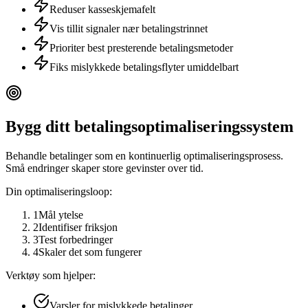
Reduser kasseskjemafelt
Vis tillit signaler nær betalingstrinnet
Prioriter best presterende betalingsmetoder
Fiks mislykkede betalingsflyter umiddelbart
Bygg ditt betalingsoptimaliseringssystem
Behandle betalinger som en kontinuerlig optimaliseringsprosess.
Små endringer skaper store gevinster over tid.
Din optimaliseringsloop:
1
Mål ytelse
2
Identifiser friksjon
3
Test forbedringer
4
Skaler det som fungerer
Verktøy som hjelper:
Varsler for mislykkede betalinger