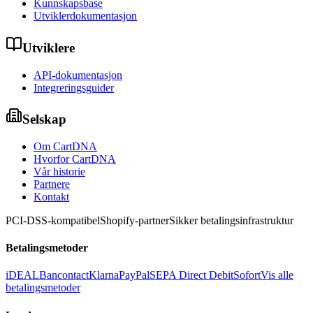
Kunnskapsbase
Utviklerdokumentasjon
Utviklere
API-dokumentasjon
Integreringsguider
Selskap
Om CartDNA
Hvorfor CartDNA
Vår historie
Partnere
Kontakt
PCI-DSS-kompatibel
Shopify-partner
Sikker betalingsinfrastruktur
Betalingsmetoder
iDEAL
Bancontact
Klarna
PayPal
SEPA Direct Debit
Sofort
Vis alle
betalingsmetoder