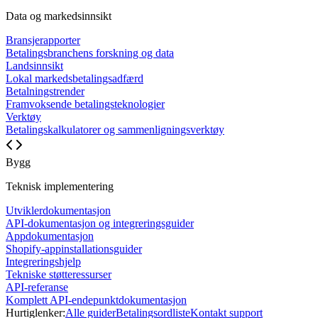
Data og markedsinnsikt
Bransjerapporter
Betalingsbranchens forskning og data
Landsinnsikt
Lokal markedsbetalingsadfærd
Betalningstrender
Framvoksende betalingsteknologier
Verktøy
Betalingskalkulatorer og sammenligningsverktøy
Bygg
Teknisk implementering
Utviklerdokumentasjon
API-dokumentasjon og integreringsguider
Appdokumentasjon
Shopify-appinstallationsguider
Integreringshjelp
Tekniske støtteressurser
API-referanse
Komplett API-endepunktdokumentasjon
Hurtiglenker:
Alle guider
Betalingsordliste
Kontakt support