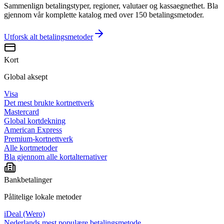
Sammenlign betalingstyper, regioner, valutaer og kassaegnethet. Bla
gjennom vår komplette katalog med over 150 betalingsmetoder.
Utforsk alt
betalingsmetoder
Kort
Global aksept
Visa
Det mest brukte kortnettverk
Mastercard
Global kortdekning
American Express
Premium-kortnettverk
Alle kortmetoder
Bla gjennom alle kortalternativer
Bankbetalinger
Pålitelige lokale metoder
iDeal (Wero)
Nederlands mest populære betalingsmetode