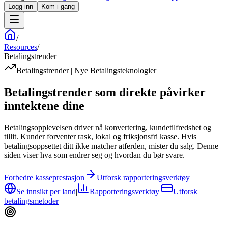
Logg inn
Kom i gang
/
Resources
/
Betalingstrender
Betalingstrender | Nye Betalingsteknologier
Betalingstrender som direkte påvirker
inntektene dine
Betalingsopplevelsen driver nå konvertering, kundetilfredshet og
tillit. Kunder forventer rask, lokal og friksjonsfri kasse. Hvis
betalingsoppsettet ditt ikke matcher atferden, mister du salg. Denne
siden viser hva som endrer seg og hvordan du bør svare.
Forbedre kasseprestasjon
Utforsk rapporteringsverktøy
Se innsikt per land
|
Rapporteringsverktøy
|
Utforsk
betalingsmetoder