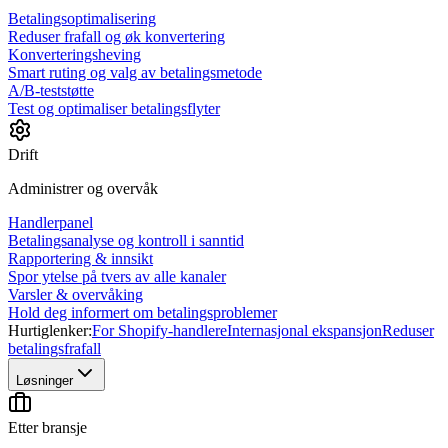
Betalingsoptimalisering
Reduser frafall og øk konvertering
Konverteringsheving
Smart ruting og valg av betalingsmetode
A/B-teststøtte
Test og optimaliser betalingsflyter
Drift
Administrer og overvåk
Handlerpanel
Betalingsanalyse og kontroll i sanntid
Rapportering & innsikt
Spor ytelse på tvers av alle kanaler
Varsler & overvåking
Hold deg informert om betalingsproblemer
Hurtiglenker:
For Shopify-handlere
Internasjonal ekspansjon
Reduser
betalingsfrafall
Løsninger
Etter bransje