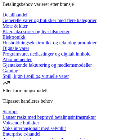
Betalingsbehov varierer etter bransje
Detaljhandel
Generelle varer og butikker med flere kategorier
Mote & klær
Klær, aksesorier og livsstilsmerker
Elektronikk
Husholdningselektronikk og teknologiprodukter
Digitale varer
Programvare, nedlastinger og digitalt innhold
Abonnementer
Gjentakende fakturering og medlemsmodeller
Gaming
Spill, kjøp i spill og virtuelle varer
Etter forretningsmodell
Tilpasset handleres behov
Startups
Lanser raskt med beprøvd betalingsinfrastruktur
Voksende butikker
Voks internasjonalt med selvtillit
Enterprise e-handel