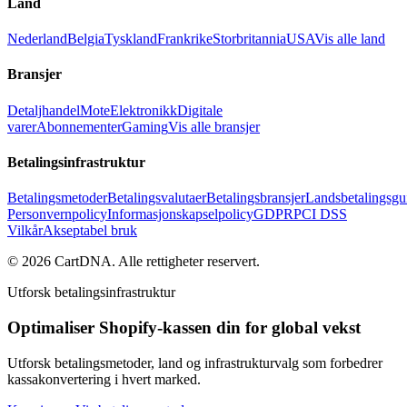
Land
Nederland
Belgia
Tyskland
Frankrike
Storbritannia
USA
Vis alle land
Bransjer
Detaljhandel
Mote
Elektronikk
Digitale
varer
Abonnementer
Gaming
Vis alle bransjer
Betalingsinfrastruktur
Betalingsmetoder
Betalingsvalutaer
Betalingsbransjer
Landsbetalingsgu
Personvernpolicy
Informasjonskapselpolicy
GDPR
PCI DSS
Vilkår
Akseptabel bruk
©
2026
CartDNA
.
Alle rettigheter reservert
.
Utforsk betalingsinfrastruktur
Optimaliser Shopify-kassen din for global vekst
Utforsk betalingsmetoder, land og infrastrukturvalg som forbedrer
kassakonvertering i hvert marked.