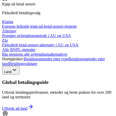
Kjøp nå betal senere
Fleksibelt betalingsvalg
Klarna
Europas ledende kjøp-nå-betal-senere-tjeneste
Afterpay
Populær avbetalingsmetode i AU og USA
Zip
Fleksibelt betal-senere-alternativ i AU og USA
Alle BNPL-metoder
Bla gjennom alle avbetalingsalternativer
Hurtiglenker:
Betalingsmetoder etter type
Betalingsmetoder etter
land
Betalingsvalutaer
Land
Global betalingsguide
Utforsk betalingspreferanser, metoder og beste praksis for over 200
land og territorier.
Utforsk alt
land