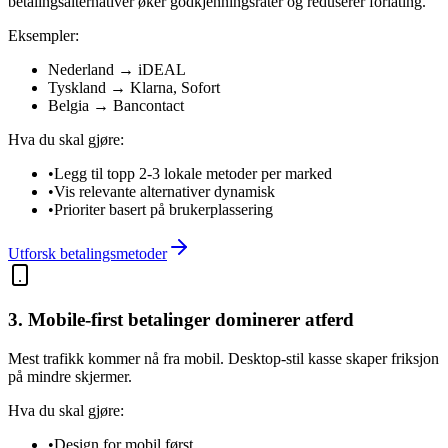
betalingsalternativer øker godkjenningsrater og reduserer forlating.
Eksempler:
Nederland
→
iDEAL
Tyskland
→
Klarna, Sofort
Belgia
→
Bancontact
Hva du skal gjøre:
•
Legg til topp 2-3 lokale metoder per marked
•
Vis relevante alternativer dynamisk
•
Prioriter basert på brukerplassering
Utforsk betalingsmetoder
3. Mobile-first betalinger dominerer atferd
Mest trafikk kommer nå fra mobil. Desktop-stil kasse skaper friksjon
på mindre skjermer.
Hva du skal gjøre:
•
Design for mobil først