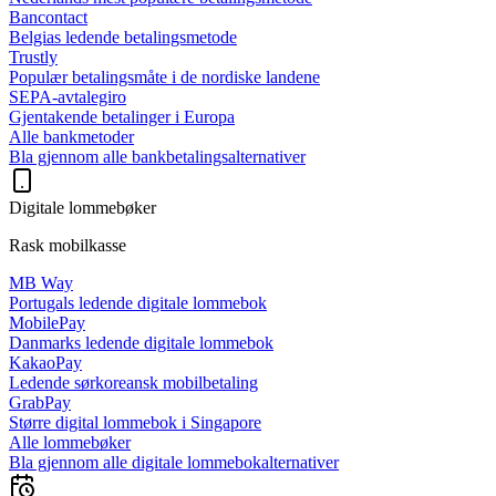
Bancontact
Belgias ledende betalingsmetode
Trustly
Populær betalingsmåte i de nordiske landene
SEPA-avtalegiro
Gjentakende betalinger i Europa
Alle bankmetoder
Bla gjennom alle bankbetalingsalternativer
Digitale lommebøker
Rask mobilkasse
MB Way
Portugals ledende digitale lommebok
MobilePay
Danmarks ledende digitale lommebok
KakaoPay
Ledende sørkoreansk mobilbetaling
GrabPay
Større digital lommebok i Singapore
Alle lommebøker
Bla gjennom alle digitale lommebokalternativer