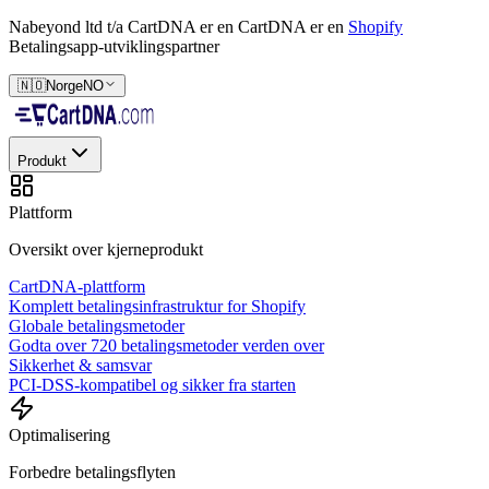
Nabeyond ltd t/a CartDNA er en
CartDNA er en
Shopify
Betalingsapp-utviklingspartner
🇳🇴
Norge
NO
Produkt
Plattform
Oversikt over kjerneprodukt
CartDNA-plattform
Komplett betalingsinfrastruktur for Shopify
Globale betalingsmetoder
Godta over 720 betalingsmetoder verden over
Sikkerhet & samsvar
PCI-DSS-kompatibel og sikker fra starten
Optimalisering
Forbedre betalingsflyten