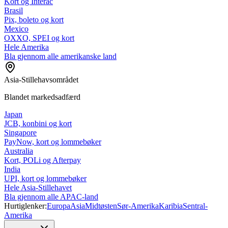
Kort og Interac
Brasil
Pix, boleto og kort
Mexico
OXXO, SPEI og kort
Hele Amerika
Bla gjennom alle amerikanske land
Asia-Stillehavsområdet
Blandet markedsadfærd
Japan
JCB, konbini og kort
Singapore
PayNow, kort og lommebøker
Australia
Kort, POLi og Afterpay
India
UPI, kort og lommebøker
Hele Asia-Stillehavet
Bla gjennom alle APAC-land
Hurtiglenker:
Europa
Asia
Midtøsten
Sør-Amerika
Karibia
Sentral-
Amerika