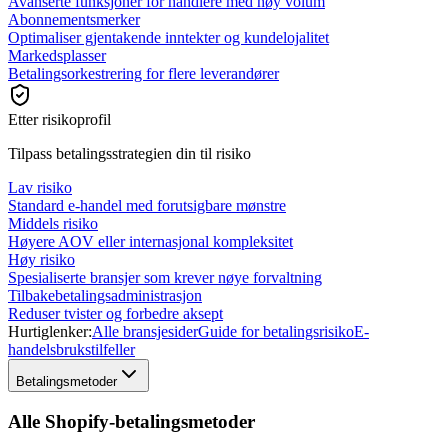
Avanserte funksjoner for handlere med høy volum
Abonnementsmerker
Optimaliser gjentakende inntekter og kundelojalitet
Markedsplasser
Betalingsorkestrering for flere leverandører
Etter risikoprofil
Tilpass betalingsstrategien din til risiko
Lav risiko
Standard e-handel med forutsigbare mønstre
Middels risiko
Høyere AOV eller internasjonal kompleksitet
Høy risiko
Spesialiserte bransjer som krever nøye forvaltning
Tilbakebetalingsadministrasjon
Reduser tvister og forbedre aksept
Hurtiglenker:
Alle bransjesider
Guide for betalingsrisiko
E-
handelsbrukstilfeller
Betalingsmetoder
Alle Shopify-betalingsmetoder