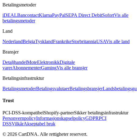
Betalingsmetoder
iDEAL
Bancontact
Klarna
PayPal
SEPA Direct Debit
Sofort
Vis alle
betalingsmetoder
Land
Nederland
Belgia
Tyskland
Frankrike
Storbritannia
USA
Vis alle land
Bransjer
Detaljhandel
Mote
Elektronikk
Digitale
varer
Abonnementer
Gaming
Vis alle bransjer
Betalingsinfrastruktur
Betalingsmetoder
Betalingsvalutaer
Betalingsbransjer
Landsbetalingsgu
Trust
PCI-DSS-kompatibel
Shopify-partner
Sikker betalingsinfrastruktur
Personvernpolicy
Informasjonskapselpolicy
GDPR
PCI
DSS
Vilkår
Akseptabel bruk
©
2026
CartDNA
.
Alle rettigheter reservert
.