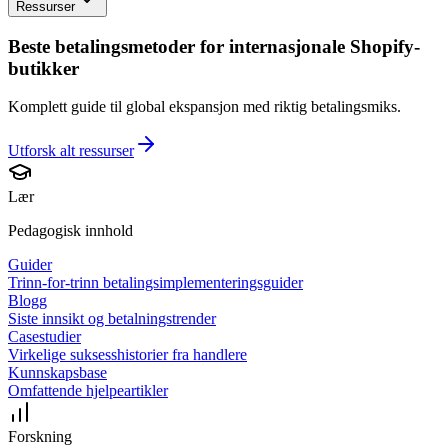
Ressurser
Beste betalingsmetoder for internasjonale Shopify-
butikker
Komplett guide til global ekspansjon med riktig betalingsmiks.
Utforsk alt
ressurser
Lær
Pedagogisk innhold
Guider
Trinn-for-trinn betalingsimplementeringsguider
Blogg
Siste innsikt og betalningstrender
Casestudier
Virkelige suksesshistorier fra handlere
Kunnskapsbase
Omfattende hjelpeartikler
Forskning