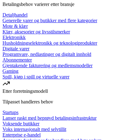
Betalingsbehov varierer etter bransje
Detaljhandel
Generelle varer og butikker med flere kategorier
Mote & klær
Klær, aksesorier og livsstilsmerker
Elektronikk
Husholdningselektronikk og teknologiprodukter
Digitale varer
Programvare, nedlastinger og digitalt innhold
Abonnementer
Gjentakende fakturering og medlemsmodeller
Gaming
Spill, kjøp i spill og virtuelle varer
Etter forretningsmodell
Tilpasset handleres behov
Startups
Lanser raskt med beprøvd betalingsinfrastruktur
Voksende butikker
Voks internasjonalt med selvtillit
Enterprise e-handel