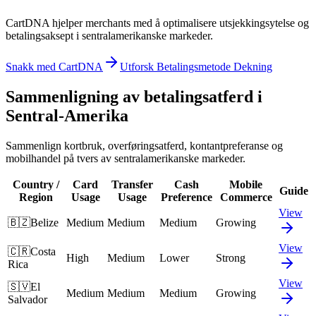
CartDNA hjelper merchants med å optimalisere utsjekkingsytelse og
betalingsaksept i sentralamerikanske markeder.
Snakk med CartDNA
Utforsk Betalingsmetode Dekning
Sammenligning av betalingsatferd i
Sentral-Amerika
Sammenlign kortbruk, overføringsatferd, kontantpreferanse og
mobilhandel på tvers av sentralamerikanske markeder.
Country /
Card
Transfer
Cash
Mobile
Guide
Region
Usage
Usage
Preference
Commerce
View
🇧🇿
Belize
Medium
Medium
Medium
Growing
View
🇨🇷
Costa
High
Medium
Lower
Strong
Rica
View
🇸🇻
El
Medium
Medium
Medium
Growing
Salvador