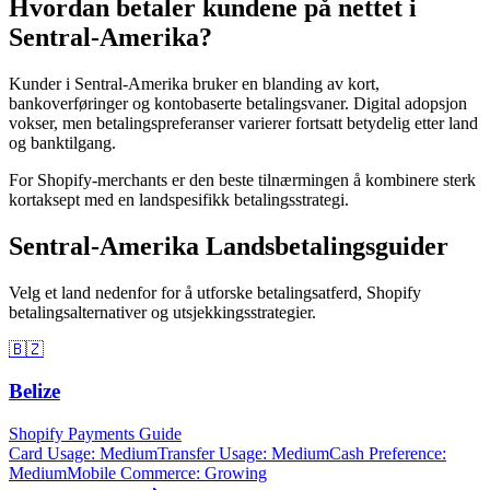
Hvordan betaler kundene på nettet i
Sentral-Amerika?
Kunder i Sentral-Amerika bruker en blanding av kort,
bankoverføringer og kontobaserte betalingsvaner. Digital adopsjon
vokser, men betalingspreferanser varierer fortsatt betydelig etter land
og banktilgang.
For Shopify-merchants er den beste tilnærmingen å kombinere sterk
kortaksept med en landspesifikk betalingsstrategi.
Sentral-Amerika Landsbetalingsguider
Velg et land nedenfor for å utforske betalingsatferd, Shopify
betalingsalternativer og utsjekkingsstrategier.
🇧🇿
Belize
Shopify Payments Guide
Card Usage
:
Medium
Transfer Usage
:
Medium
Cash Preference
:
Medium
Mobile Commerce
:
Growing