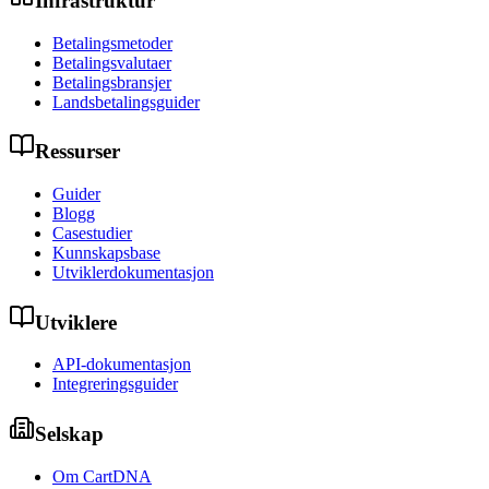
Infrastruktur
Betalingsmetoder
Betalingsvalutaer
Betalingsbransjer
Landsbetalingsguider
Ressurser
Guider
Blogg
Casestudier
Kunnskapsbase
Utviklerdokumentasjon
Utviklere
API-dokumentasjon
Integreringsguider
Selskap
Om CartDNA