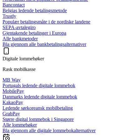
Bancontact
Belgias ledende betalingsmetode
Trustly
Populær betalingsmåte i de nordiske landene
SEPA-avtalegiro
Gjentakende betalinger i Europa
Alle bankmetoder
Bla gjennom alle bankbetalingsalternativer
Digitale lommebøker
Rask mobilkasse
MB Way
Portugals ledende digitale lommebok
MobilePay
Danmarks ledende digitale lommebok
KakaoPay
Ledende sørkoreansk mobilbetaling
GrabPay
Større digital lommebok i Singapore
Alle lommebøker
Bla gjennom alle digitale lommebokalternativer