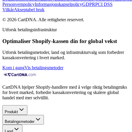
Personvernpolicy
Informasjonskapselpolicy
GDPR
PCI DSS
Vilkår
Akseptabel bruk
©
2026
CartDNA
.
Alle rettigheter reservert
.
Utforsk betalingsinfrastruktur
Optimaliser Shopify-kassen din for global vekst
Utforsk betalingsmetoder, land og infrastrukturvalg som forbedrer
kassakonvertering i hvert marked.
Kom i gang
Vis betalingsmetoder
CartDNA hjelper Shopify-handlere med å velge riktig betalingmiks
for hvert marked, forbedre kassakonvertering og skalere global
handel med mer selvtillit.
Produkt
Betalingsmetoder
Land