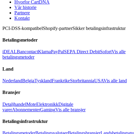
Hvorfor CartDNA
Vår historie
Partnere
Kontakt
PCI-DSS-kompatibel
Shopify-partner
Sikker betalingsinfrastruktur
Betalingsmetoder
iDEAL
Bancontact
Klarna
PayPal
SEPA Direct Debit
Sofort
Vis alle
betalingsmetoder
Land
Nederland
Belgia
Tyskland
Frankrike
Storbritannia
USA
Vis alle land
Bransjer
Detaljhandel
Mote
Elektronikk
Digitale
varer
Abonnementer
Gaming
Vis alle bransjer
Betalingsinfrastruktur
Betalingsmetoder
Betalingsvalutaer
Betalingsbransjer
Landsbetalingsgu