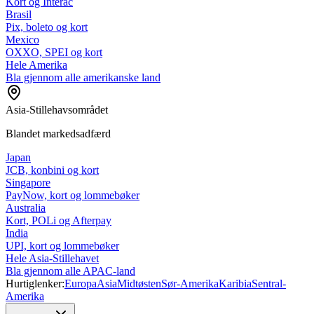
Kort og Interac
Brasil
Pix, boleto og kort
Mexico
OXXO, SPEI og kort
Hele Amerika
Bla gjennom alle amerikanske land
Asia-Stillehavsområdet
Blandet markedsadfærd
Japan
JCB, konbini og kort
Singapore
PayNow, kort og lommebøker
Australia
Kort, POLi og Afterpay
India
UPI, kort og lommebøker
Hele Asia-Stillehavet
Bla gjennom alle APAC-land
Hurtiglenker:
Europa
Asia
Midtøsten
Sør-Amerika
Karibia
Sentral-
Amerika