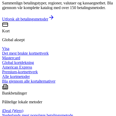
Sammenlign betalingstyper, regioner, valutaer og kassaegnethet. Bla
gjennom vår komplette katalog med over 150 betalingsmetoder.
Utforsk alt
betalingsmetoder
Kort
Global aksept
Visa
Det mest brukte kortnettverk
Mastercard
Global kortdekning
American Express
Premium-kortnettverk
Alle kortmetoder
Bla gjennom alle kortalternativer
Bankbetalinger
Pålitelige lokale metoder
iDeal (Wero)
Nederlands mest populære betalingsmetode