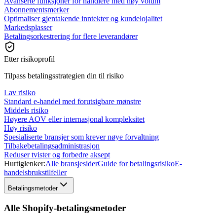
Avanserte funksjoner for handlere med høy volum
Abonnementsmerker
Optimaliser gjentakende inntekter og kundelojalitet
Markedsplasser
Betalingsorkestrering for flere leverandører
Etter risikoprofil
Tilpass betalingsstrategien din til risiko
Lav risiko
Standard e-handel med forutsigbare mønstre
Middels risiko
Høyere AOV eller internasjonal kompleksitet
Høy risiko
Spesialiserte bransjer som krever nøye forvaltning
Tilbakebetalingsadministrasjon
Reduser tvister og forbedre aksept
Hurtiglenker:
Alle bransjesider
Guide for betalingsrisiko
E-
handelsbrukstilfeller
Betalingsmetoder
Alle Shopify-betalingsmetoder