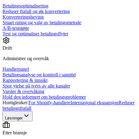
Betalingsoptimalisering
Reduser frafall og øk konvertering
Konverteringsheving
Smart ruting og valg av betalingsmetode
A/B-teststøtte
Test og optimaliser betalingsflyter
Drift
Administrer og overvåk
Handlerpanel
Betalingsanalyse og kontroll i sanntid
Rapportering & innsikt
Spor ytelse på tvers av alle kanaler
Varsler & overvåking
Hold deg informert om betalingsproblemer
Hurtiglenker:
For Shopify-handlere
Internasjonal ekspansjon
Reduser
betalingsfrafall
Løsninger
Etter bransje