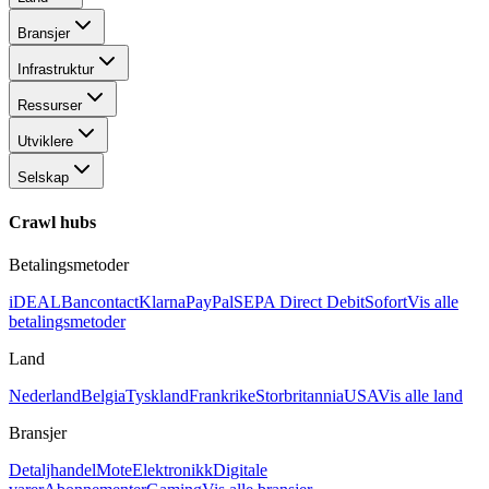
Bransjer
Infrastruktur
Ressurser
Utviklere
Selskap
Crawl hubs
Betalingsmetoder
iDEAL
Bancontact
Klarna
PayPal
SEPA Direct Debit
Sofort
Vis alle
betalingsmetoder
Land
Nederland
Belgia
Tyskland
Frankrike
Storbritannia
USA
Vis alle land
Bransjer
Detaljhandel
Mote
Elektronikk
Digitale