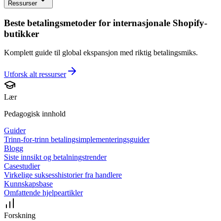
Ressurser
Beste betalingsmetoder for internasjonale Shopify-
butikker
Komplett guide til global ekspansjon med riktig betalingsmiks.
Utforsk alt
ressurser
Lær
Pedagogisk innhold
Guider
Trinn-for-trinn betalingsimplementeringsguider
Blogg
Siste innsikt og betalningstrender
Casestudier
Virkelige suksesshistorier fra handlere
Kunnskapsbase
Omfattende hjelpeartikler
Forskning