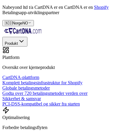
Nabeyond ltd t/a CartDNA er en
CartDNA er en
Shopify
Betalingsapp-utviklingspartner
🇳🇴
Norge
NO
Produkt
Plattform
Oversikt over kjerneprodukt
CartDNA-plattform
Komplett betalingsinfrastruktur for Shopify
Globale betalingsmetoder
Godta over 720 betalingsmetoder verden over
Sikkerhet & samsvar
PCI-DSS-kompatibel og sikker fra starten
Optimalisering
Forbedre betalingsflyten