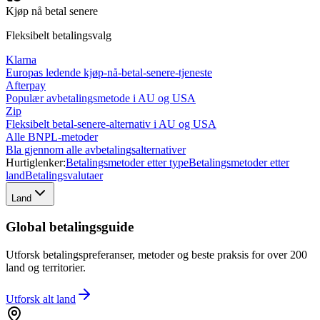
Kjøp nå betal senere
Fleksibelt betalingsvalg
Klarna
Europas ledende kjøp-nå-betal-senere-tjeneste
Afterpay
Populær avbetalingsmetode i AU og USA
Zip
Fleksibelt betal-senere-alternativ i AU og USA
Alle BNPL-metoder
Bla gjennom alle avbetalingsalternativer
Hurtiglenker:
Betalingsmetoder etter type
Betalingsmetoder etter
land
Betalingsvalutaer
Land
Global betalingsguide
Utforsk betalingspreferanser, metoder og beste praksis for over 200
land og territorier.
Utforsk alt
land