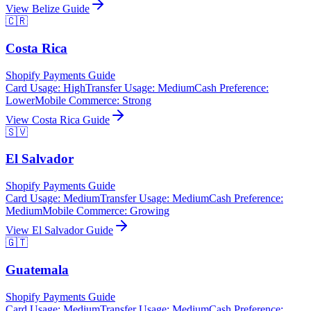
View
Belize
Guide
🇨🇷
Costa Rica
Shopify Payments Guide
Card Usage
:
High
Transfer Usage
:
Medium
Cash Preference
:
Lower
Mobile Commerce
:
Strong
View
Costa Rica
Guide
🇸🇻
El Salvador
Shopify Payments Guide
Card Usage
:
Medium
Transfer Usage
:
Medium
Cash Preference
:
Medium
Mobile Commerce
:
Growing
View
El Salvador
Guide
🇬🇹
Guatemala
Shopify Payments Guide
Card Usage
:
Medium
Transfer Usage
:
Medium
Cash Preference
: