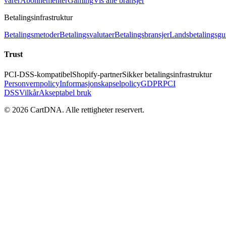
varer
Abonnementer
Gaming
Vis alle bransjer
Betalingsinfrastruktur
Betalingsmetoder
Betalingsvalutaer
Betalingsbransjer
Landsbetalingsgu
Trust
PCI-DSS-kompatibel
Shopify-partner
Sikker betalingsinfrastruktur
Personvernpolicy
Informasjonskapselpolicy
GDPR
PCI
DSS
Vilkår
Akseptabel bruk
©
2026
CartDNA
.
Alle rettigheter reservert
.