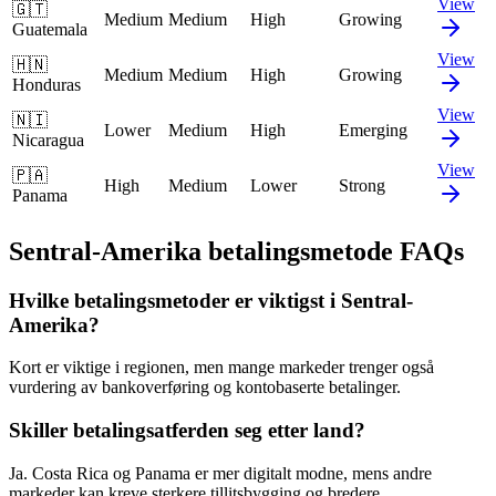
View
🇬🇹
Medium
Medium
High
Growing
Guatemala
View
🇭🇳
Medium
Medium
High
Growing
Honduras
View
🇳🇮
Lower
Medium
High
Emerging
Nicaragua
View
🇵🇦
High
Medium
Lower
Strong
Panama
Sentral-Amerika betalingsmetode FAQs
Hvilke betalingsmetoder er viktigst i Sentral-
Amerika?
Kort er viktige i regionen, men mange markeder trenger også
vurdering av bankoverføring og kontobaserte betalinger.
Skiller betalingsatferden seg etter land?
Ja. Costa Rica og Panama er mer digitalt modne, mens andre
markeder kan kreve sterkere tillitsbygging og bredere