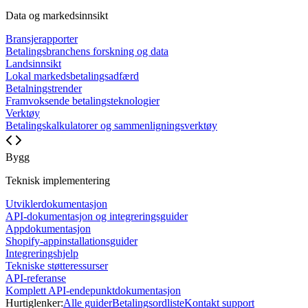
Data og markedsinnsikt
Bransjerapporter
Betalingsbranchens forskning og data
Landsinnsikt
Lokal markedsbetalingsadfærd
Betalningstrender
Framvoksende betalingsteknologier
Verktøy
Betalingskalkulatorer og sammenligningsverktøy
Bygg
Teknisk implementering
Utviklerdokumentasjon
API-dokumentasjon og integreringsguider
Appdokumentasjon
Shopify-appinstallationsguider
Integreringshjelp
Tekniske støtteressurser
API-referanse
Komplett API-endepunktdokumentasjon
Hurtiglenker:
Alle guider
Betalingsordliste
Kontakt support