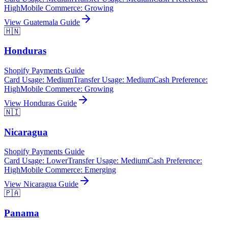
High
Mobile Commerce
:
Growing
View
Guatemala
Guide
🇭🇳
Honduras
Shopify Payments Guide
Card Usage
:
Medium
Transfer Usage
:
Medium
Cash Preference
:
High
Mobile Commerce
:
Growing
View
Honduras
Guide
🇳🇮
Nicaragua
Shopify Payments Guide
Card Usage
:
Lower
Transfer Usage
:
Medium
Cash Preference
:
High
Mobile Commerce
:
Emerging
View
Nicaragua
Guide
🇵🇦
Panama