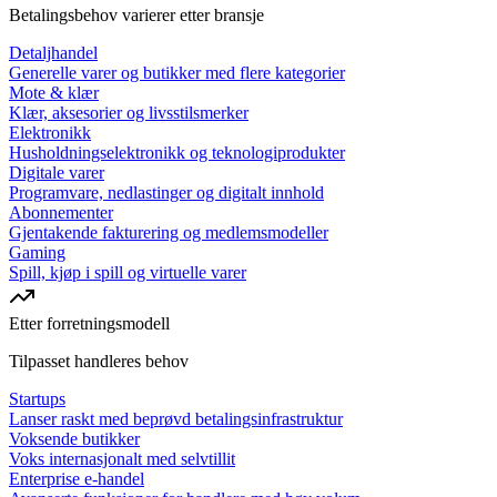
Betalingsbehov varierer etter bransje
Detaljhandel
Generelle varer og butikker med flere kategorier
Mote & klær
Klær, aksesorier og livsstilsmerker
Elektronikk
Husholdningselektronikk og teknologiprodukter
Digitale varer
Programvare, nedlastinger og digitalt innhold
Abonnementer
Gjentakende fakturering og medlemsmodeller
Gaming
Spill, kjøp i spill og virtuelle varer
Etter forretningsmodell
Tilpasset handleres behov
Startups
Lanser raskt med beprøvd betalingsinfrastruktur
Voksende butikker
Voks internasjonalt med selvtillit
Enterprise e-handel