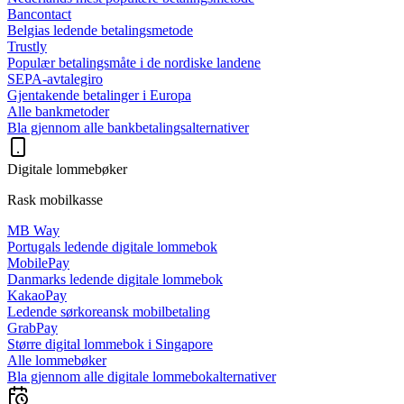
Bancontact
Belgias ledende betalingsmetode
Trustly
Populær betalingsmåte i de nordiske landene
SEPA-avtalegiro
Gjentakende betalinger i Europa
Alle bankmetoder
Bla gjennom alle bankbetalingsalternativer
Digitale lommebøker
Rask mobilkasse
MB Way
Portugals ledende digitale lommebok
MobilePay
Danmarks ledende digitale lommebok
KakaoPay
Ledende sørkoreansk mobilbetaling
GrabPay
Større digital lommebok i Singapore
Alle lommebøker
Bla gjennom alle digitale lommebokalternativer