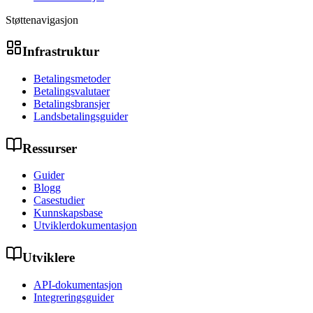
Støttenavigasjon
Infrastruktur
Betalingsmetoder
Betalingsvalutaer
Betalingsbransjer
Landsbetalingsguider
Ressurser
Guider
Blogg
Casestudier
Kunnskapsbase
Utviklerdokumentasjon
Utviklere
API-dokumentasjon
Integreringsguider