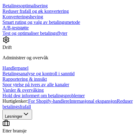
Betalingsoptimalisering
Reduser frafall og øk konvertering
Konverteringsheving
Smart ruting og valg av betalingsmetode
A/B-teststøtte
Test og optimaliser betalingsflyter
Drift
Administrer og overvåk
Handlerpanel
Betalingsanalyse og kontroll i sanntid
Rapportering & innsikt
Spor ytelse på tvers av alle kanaler
Varsler & overvåking
Hold deg informert om betalingsproblemer
Hurtiglenker:
For Shopify-handlere
Internasjonal ekspansjon
Reduser
betalingsfrafall
Løsninger
Etter bransje