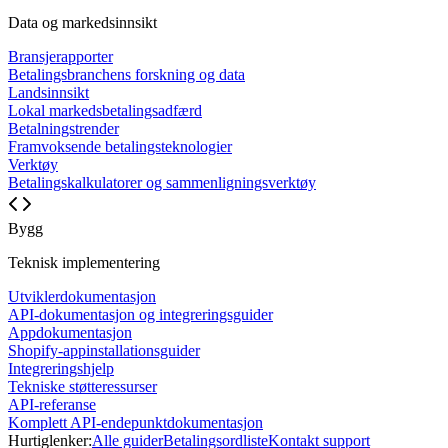
Data og markedsinnsikt
Bransjerapporter
Betalingsbranchens forskning og data
Landsinnsikt
Lokal markedsbetalingsadfærd
Betalningstrender
Framvoksende betalingsteknologier
Verktøy
Betalingskalkulatorer og sammenligningsverktøy
Bygg
Teknisk implementering
Utviklerdokumentasjon
API-dokumentasjon og integreringsguider
Appdokumentasjon
Shopify-appinstallationsguider
Integreringshjelp
Tekniske støtteressurser
API-referanse
Komplett API-endepunktdokumentasjon
Hurtiglenker:
Alle guider
Betalingsordliste
Kontakt support