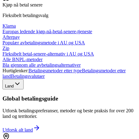
Kjøp nå betal senere
Fleksibelt betalingsvalg
Klarna
Europas ledende kjøp-nå-betal-senere-tjeneste
Afterpay
Populær avbetalingsmetode i AU og USA
Zip
Fleksibelt betal-senere-alternativ i AU og USA
Alle BNPL-metoder
Bla gjennom alle avbetalingsalternativer
Hurtiglenker:
Betalingsmetoder etter type
Betalingsmetoder etter
land
Betalingsvalutaer
Land
Global betalingsguide
Utforsk betalingspreferanser, metoder og beste praksis for over 200
land og territorier.
Utforsk alt
land