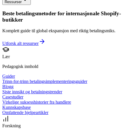
Ressurser
Beste betalingsmetoder for internasjonale Shopify-
butikker
Komplett guide til global ekspansjon med riktig betalingsmiks.
Utforsk alt
ressurser
Lær
Pedagogisk innhold
Guider
Trinn-for-trinn betalingsimplementeringsguider
Blogg
Siste innsikt og betalningstrender
Casestudier
Virkelige suksesshistorier fra handlere
Kunnskapsbase
Omfattende hjelpeartikler
Forskning