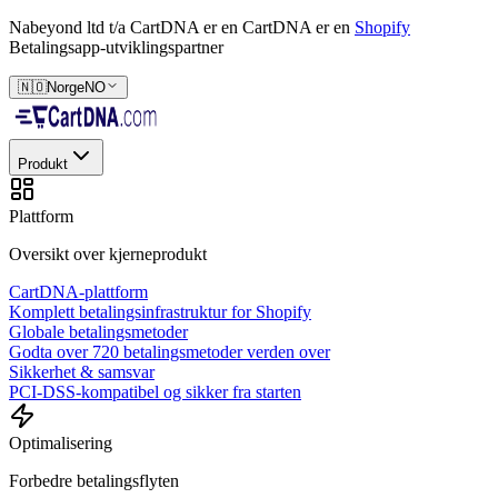
Nabeyond ltd t/a CartDNA er en
CartDNA er en
Shopify
Betalingsapp-utviklingspartner
🇳🇴
Norge
NO
Produkt
Plattform
Oversikt over kjerneprodukt
CartDNA-plattform
Komplett betalingsinfrastruktur for Shopify
Globale betalingsmetoder
Godta over 720 betalingsmetoder verden over
Sikkerhet & samsvar
PCI-DSS-kompatibel og sikker fra starten
Optimalisering
Forbedre betalingsflyten