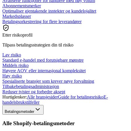
Avanserte funksjoner for handlere med høy volum
Abonnementsmerker
Optimaliser gjentakende inntekter og kundelojalitet
Markedsplasser
Betalingsorkestrering for flere leverandører
Etter risikoprofil
Tilpass betalingsstrategien din til risiko
Lav risiko
Standard e-handel med forutsigbare mønstre
Middels risiko
Høyere AOV eller internasjonal kompleksitet
Høy risiko
Spesialiserte bransjer som krever nøye forvaltning
Tilbakebetalingsadministrasjon
Reduser tvister og forbedre aksept
Hurtiglenker:
Alle bransjesider
Guide for betalingsrisiko
E-
handelsbrukstilfeller
Betalingsmetoder
Alle Shopify-betalingsmetoder