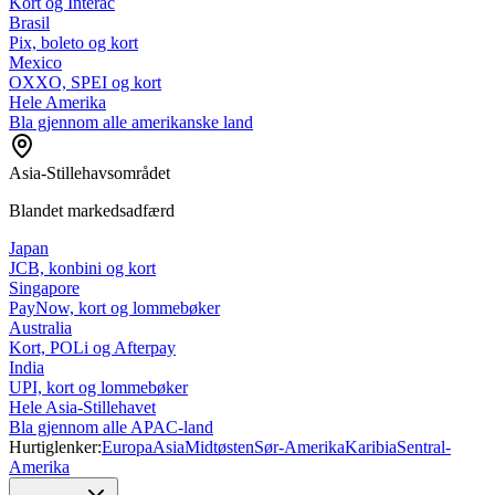
Kort og Interac
Brasil
Pix, boleto og kort
Mexico
OXXO, SPEI og kort
Hele Amerika
Bla gjennom alle amerikanske land
Asia-Stillehavsområdet
Blandet markedsadfærd
Japan
JCB, konbini og kort
Singapore
PayNow, kort og lommebøker
Australia
Kort, POLi og Afterpay
India
UPI, kort og lommebøker
Hele Asia-Stillehavet
Bla gjennom alle APAC-land
Hurtiglenker:
Europa
Asia
Midtøsten
Sør-Amerika
Karibia
Sentral-
Amerika