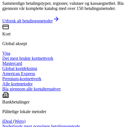
Sammenlign betalingstyper, regioner, valutaer og kassaegnethet. Bla
gjennom vår komplette katalog med over 150 betalingsmetoder.
Utforsk alt
betalingsmetoder
Kort
Global aksept
Visa
Det mest brukte kortnettverk
Mastercard
Global kortdekning
American Express
Premium-kortnettverk
Alle kortmetoder
Bla gjennom alle kortalternativer
Bankbetalinger
Pålitelige lokale metoder
iDeal (Wero)
Nederlands mest populære betalingsmetode