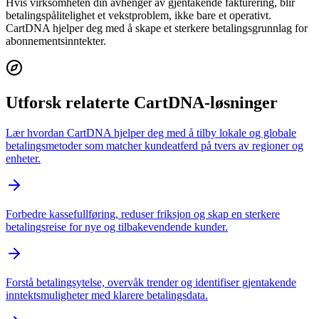
Hvis virksomheten din avhenger av gjentakende fakturering, blir
betalingspålitelighet et vekstproblem, ikke bare et operativt.
CartDNA hjelper deg med å skape et sterkere betalingsgrunnlag for
abonnementsinntekter.
Utforsk relaterte CartDNA-løsninger
Lær hvordan CartDNA hjelper deg med å tilby lokale og globale
betalingsmetoder som matcher kundeatferd på tvers av regioner og
enheter.
Forbedre kassefullføring, reduser friksjon og skap en sterkere
betalingsreise for nye og tilbakevendende kunder.
Forstå betalingsytelse, overvåk trender og identifiser gjentakende
inntektsmuligheter med klarere betalingsdata.