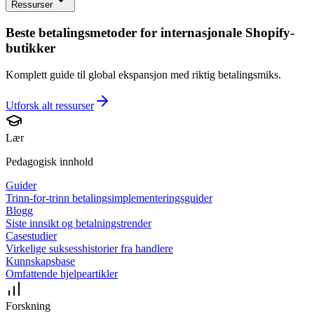
Ressurser
Beste betalingsmetoder for internasjonale Shopify-
butikker
Komplett guide til global ekspansjon med riktig betalingsmiks.
Utforsk alt
ressurser
Lær
Pedagogisk innhold
Guider
Trinn-for-trinn betalingsimplementeringsguider
Blogg
Siste innsikt og betalningstrender
Casestudier
Virkelige suksesshistorier fra handlere
Kunnskapsbase
Omfattende hjelpeartikler
Forskning