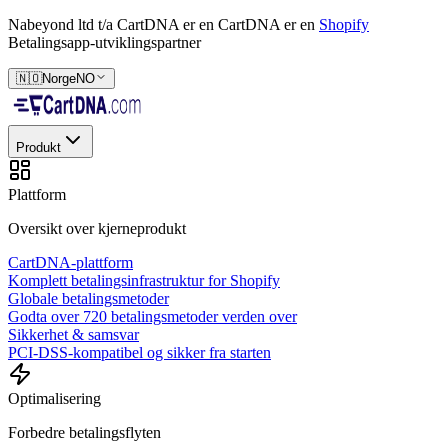
Nabeyond ltd t/a CartDNA er en
CartDNA er en
Shopify
Betalingsapp-utviklingspartner
🇳🇴
Norge
NO
Produkt
Plattform
Oversikt over kjerneprodukt
CartDNA-plattform
Komplett betalingsinfrastruktur for Shopify
Globale betalingsmetoder
Godta over 720 betalingsmetoder verden over
Sikkerhet & samsvar
PCI-DSS-kompatibel og sikker fra starten
Optimalisering
Forbedre betalingsflyten