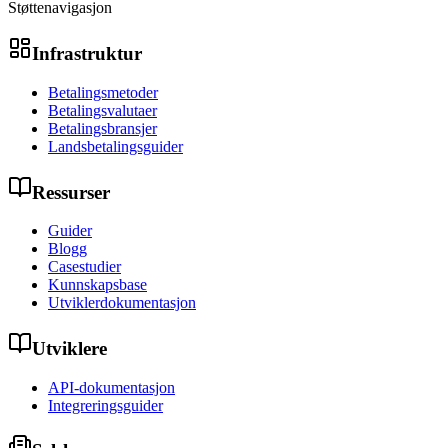
Støttenavigasjon
Infrastruktur
Betalingsmetoder
Betalingsvalutaer
Betalingsbransjer
Landsbetalingsguider
Ressurser
Guider
Blogg
Casestudier
Kunnskapsbase
Utviklerdokumentasjon
Utviklere
API-dokumentasjon
Integreringsguider