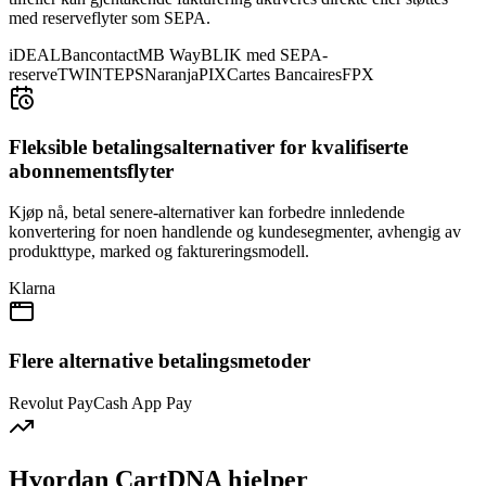
med reserveflyter som SEPA.
iDEAL
Bancontact
MB Way
BLIK med SEPA-
reserve
TWINT
EPS
Naranja
PIX
Cartes Bancaires
FPX
Fleksible betalingsalternativer for kvalifiserte
abonnementsflyter
Kjøp nå, betal senere-alternativer kan forbedre innledende
konvertering for noen handlende og kundesegmenter, avhengig av
produkttype, marked og faktureringsmodell.
Klarna
Flere alternative betalingsmetoder
Revolut Pay
Cash App Pay
Hvordan CartDNA hjelper