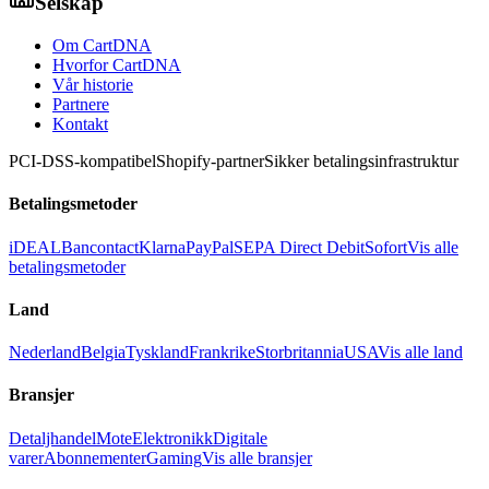
Selskap
Om CartDNA
Hvorfor CartDNA
Vår historie
Partnere
Kontakt
PCI-DSS-kompatibel
Shopify-partner
Sikker betalingsinfrastruktur
Betalingsmetoder
iDEAL
Bancontact
Klarna
PayPal
SEPA Direct Debit
Sofort
Vis alle
betalingsmetoder
Land
Nederland
Belgia
Tyskland
Frankrike
Storbritannia
USA
Vis alle land
Bransjer
Detaljhandel
Mote
Elektronikk
Digitale
varer
Abonnementer
Gaming
Vis alle bransjer