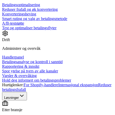
Betalingsoptimalisering
Reduser frafall og øk konvertering
Konverteringsheving
Smart ruting og valg av betalingsmetode
A/B-teststøtte
Test og optimaliser betalingsflyter
Drift
Administrer og overvåk
Handlerpanel
Betalingsanalyse og kontroll i sanntid
Rapportering & innsikt
Spor ytelse på tvers av alle kanaler
Varsler & overvåking
Hold deg informert om betalingsproblemer
Hurtiglenker:
For Shopify-handlere
Internasjonal ekspansjon
Reduser
betalingsfrafall
Løsninger
Etter bransje