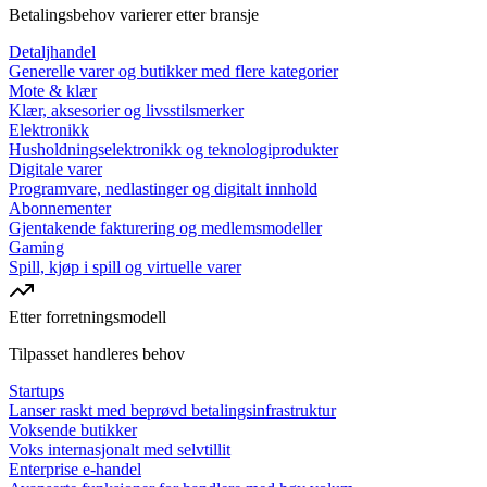
Betalingsbehov varierer etter bransje
Detaljhandel
Generelle varer og butikker med flere kategorier
Mote & klær
Klær, aksesorier og livsstilsmerker
Elektronikk
Husholdningselektronikk og teknologiprodukter
Digitale varer
Programvare, nedlastinger og digitalt innhold
Abonnementer
Gjentakende fakturering og medlemsmodeller
Gaming
Spill, kjøp i spill og virtuelle varer
Etter forretningsmodell
Tilpasset handleres behov
Startups
Lanser raskt med beprøvd betalingsinfrastruktur
Voksende butikker
Voks internasjonalt med selvtillit
Enterprise e-handel