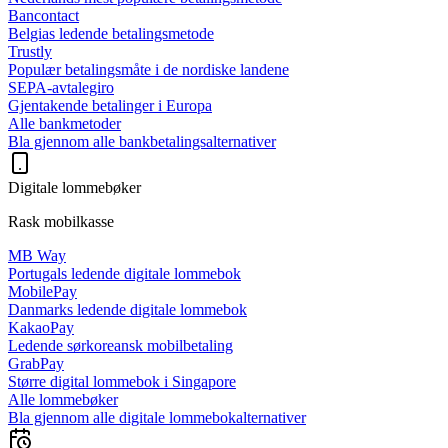
Bancontact
Belgias ledende betalingsmetode
Trustly
Populær betalingsmåte i de nordiske landene
SEPA-avtalegiro
Gjentakende betalinger i Europa
Alle bankmetoder
Bla gjennom alle bankbetalingsalternativer
Digitale lommebøker
Rask mobilkasse
MB Way
Portugals ledende digitale lommebok
MobilePay
Danmarks ledende digitale lommebok
KakaoPay
Ledende sørkoreansk mobilbetaling
GrabPay
Større digital lommebok i Singapore
Alle lommebøker
Bla gjennom alle digitale lommebokalternativer