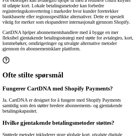
For eksempel kan avtalegiro hjelpe til med å redusere churn knyttet
til utløpte kort. Lokale betalingsmetoder kan forbedre
registreringskonvertering i markeder hvor kunder foretrekker
bankbaserte eller regionsspesifikke alternativer. Dette er spesielt
viktig for merker som ekspanderer internasjonalt gjennom Shopify.
CartDNA hjelper abonnementshandlere med å bygge en mer
fleksibel gjentakende betalingsstrategi med støtte for avtalegiro, kort,
lommebøker, omdirigeringer og utvalgte alternative metoder
gjennom én abonnementsklare plattform.
Ofte stilte spørsmål
Fungerer CartDNA med Shopify Payments?
Ja. CartDNA er designet for å fungere med Shopify Payments
samtidig som den støtter bredere abonnements- og gjentakende
betalingskapasitet.
Hvilke gjentakende betalingsmetoder støttes?
Støttede metoder inkluderer store globale kort, utvalgte digitale