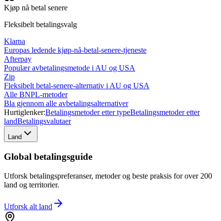
Kjøp nå betal senere
Fleksibelt betalingsvalg
Klarna
Europas ledende kjøp-nå-betal-senere-tjeneste
Afterpay
Populær avbetalingsmetode i AU og USA
Zip
Fleksibelt betal-senere-alternativ i AU og USA
Alle BNPL-metoder
Bla gjennom alle avbetalingsalternativer
Hurtiglenker:
Betalingsmetoder etter type
Betalingsmetoder etter
land
Betalingsvalutaer
Land
Global betalingsguide
Utforsk betalingspreferanser, metoder og beste praksis for over 200
land og territorier.
Utforsk alt
land