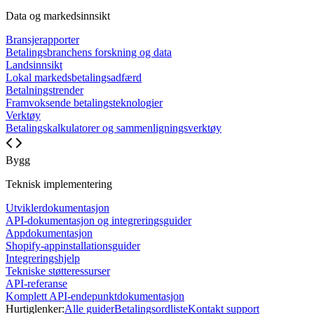
Data og markedsinnsikt
Bransjerapporter
Betalingsbranchens forskning og data
Landsinnsikt
Lokal markedsbetalingsadfærd
Betalningstrender
Framvoksende betalingsteknologier
Verktøy
Betalingskalkulatorer og sammenligningsverktøy
Bygg
Teknisk implementering
Utviklerdokumentasjon
API-dokumentasjon og integreringsguider
Appdokumentasjon
Shopify-appinstallationsguider
Integreringshjelp
Tekniske støtteressurser
API-referanse
Komplett API-endepunktdokumentasjon
Hurtiglenker:
Alle guider
Betalingsordliste
Kontakt support