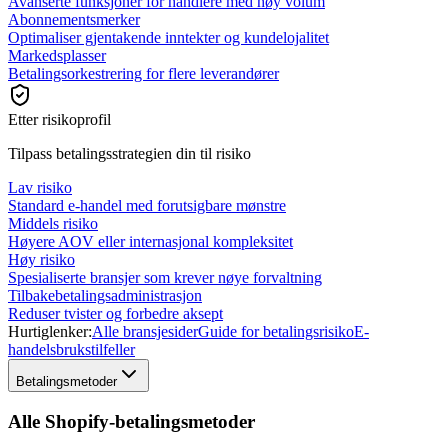
Avanserte funksjoner for handlere med høy volum
Abonnementsmerker
Optimaliser gjentakende inntekter og kundelojalitet
Markedsplasser
Betalingsorkestrering for flere leverandører
Etter risikoprofil
Tilpass betalingsstrategien din til risiko
Lav risiko
Standard e-handel med forutsigbare mønstre
Middels risiko
Høyere AOV eller internasjonal kompleksitet
Høy risiko
Spesialiserte bransjer som krever nøye forvaltning
Tilbakebetalingsadministrasjon
Reduser tvister og forbedre aksept
Hurtiglenker:
Alle bransjesider
Guide for betalingsrisiko
E-
handelsbrukstilfeller
Betalingsmetoder
Alle Shopify-betalingsmetoder