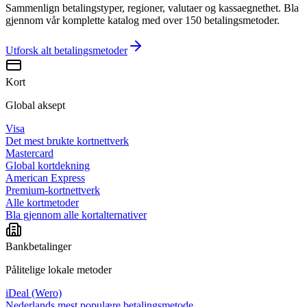
Sammenlign betalingstyper, regioner, valutaer og kassaegnethet. Bla
gjennom vår komplette katalog med over 150 betalingsmetoder.
Utforsk alt
betalingsmetoder
Kort
Global aksept
Visa
Det mest brukte kortnettverk
Mastercard
Global kortdekning
American Express
Premium-kortnettverk
Alle kortmetoder
Bla gjennom alle kortalternativer
Bankbetalinger
Pålitelige lokale metoder
iDeal (Wero)
Nederlands mest populære betalingsmetode