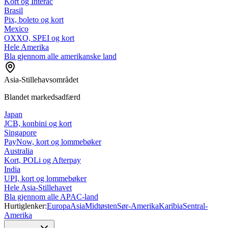
Kort og Interac
Brasil
Pix, boleto og kort
Mexico
OXXO, SPEI og kort
Hele Amerika
Bla gjennom alle amerikanske land
Asia-Stillehavsområdet
Blandet markedsadfærd
Japan
JCB, konbini og kort
Singapore
PayNow, kort og lommebøker
Australia
Kort, POLi og Afterpay
India
UPI, kort og lommebøker
Hele Asia-Stillehavet
Bla gjennom alle APAC-land
Hurtiglenker:
Europa
Asia
Midtøsten
Sør-Amerika
Karibia
Sentral-
Amerika