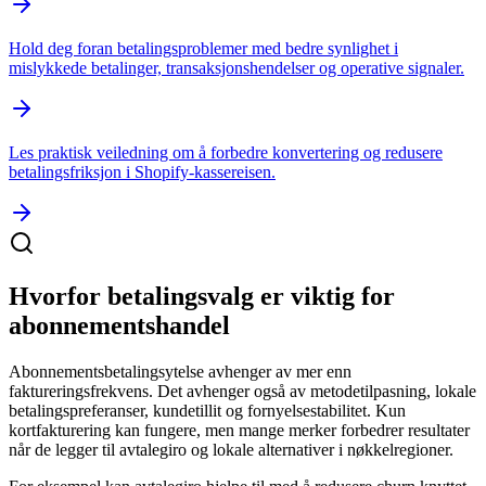
Hold deg foran betalingsproblemer med bedre synlighet i
mislykkede betalinger, transaksjonshendelser og operative signaler.
Les praktisk veiledning om å forbedre konvertering og redusere
betalingsfriksjon i Shopify-kassereisen.
Hvorfor betalingsvalg er viktig for
abonnementshandel
Abonnementsbetalingsytelse avhenger av mer enn
faktureringsfrekvens. Det avhenger også av metodetilpasning, lokale
betalingspreferanser, kundetillit og fornyelsestabilitet. Kun
kortfakturering kan fungere, men mange merker forbedrer resultater
når de legger til avtalegiro og lokale alternativer i nøkkelregioner.