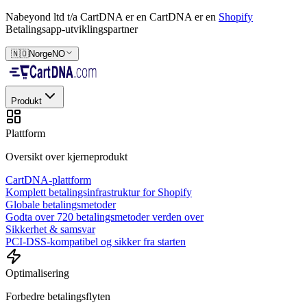
Nabeyond ltd t/a CartDNA er en
CartDNA er en
Shopify
Betalingsapp-utviklingspartner
🇳🇴
Norge
NO
Produkt
Plattform
Oversikt over kjerneprodukt
CartDNA-plattform
Komplett betalingsinfrastruktur for Shopify
Globale betalingsmetoder
Godta over 720 betalingsmetoder verden over
Sikkerhet & samsvar
PCI-DSS-kompatibel og sikker fra starten
Optimalisering
Forbedre betalingsflyten