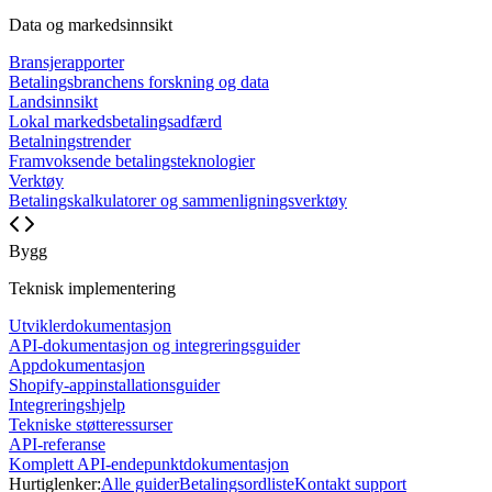
Data og markedsinnsikt
Bransjerapporter
Betalingsbranchens forskning og data
Landsinnsikt
Lokal markedsbetalingsadfærd
Betalningstrender
Framvoksende betalingsteknologier
Verktøy
Betalingskalkulatorer og sammenligningsverktøy
Bygg
Teknisk implementering
Utviklerdokumentasjon
API-dokumentasjon og integreringsguider
Appdokumentasjon
Shopify-appinstallationsguider
Integreringshjelp
Tekniske støtteressurser
API-referanse
Komplett API-endepunktdokumentasjon
Hurtiglenker:
Alle guider
Betalingsordliste
Kontakt support