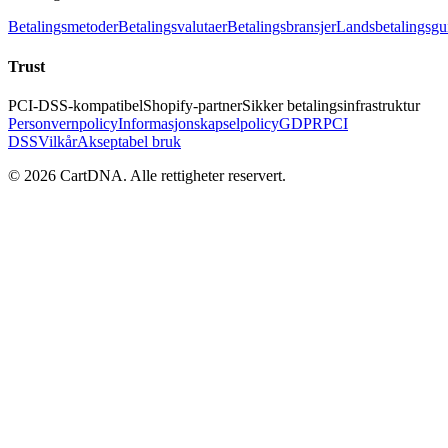
Betalingsmetoder
Betalingsvalutaer
Betalingsbransjer
Landsbetalingsgu
Trust
PCI-DSS-kompatibel
Shopify-partner
Sikker betalingsinfrastruktur
Personvernpolicy
Informasjonskapselpolicy
GDPR
PCI
DSS
Vilkår
Akseptabel bruk
©
2026
CartDNA
.
Alle rettigheter reservert
.