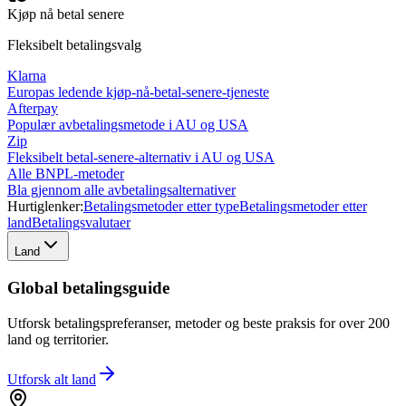
Kjøp nå betal senere
Fleksibelt betalingsvalg
Klarna
Europas ledende kjøp-nå-betal-senere-tjeneste
Afterpay
Populær avbetalingsmetode i AU og USA
Zip
Fleksibelt betal-senere-alternativ i AU og USA
Alle BNPL-metoder
Bla gjennom alle avbetalingsalternativer
Hurtiglenker:
Betalingsmetoder etter type
Betalingsmetoder etter
land
Betalingsvalutaer
Land
Global betalingsguide
Utforsk betalingspreferanser, metoder og beste praksis for over 200
land og territorier.
Utforsk alt
land