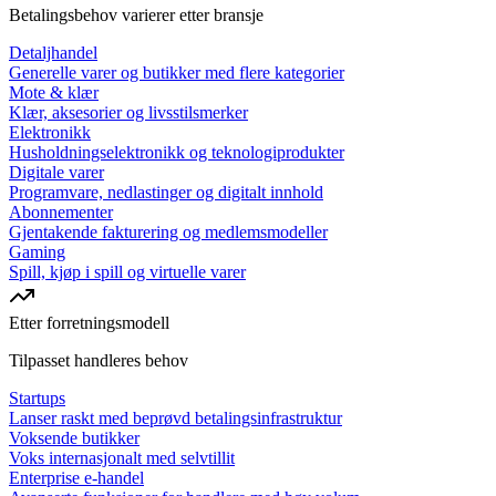
Betalingsbehov varierer etter bransje
Detaljhandel
Generelle varer og butikker med flere kategorier
Mote & klær
Klær, aksesorier og livsstilsmerker
Elektronikk
Husholdningselektronikk og teknologiprodukter
Digitale varer
Programvare, nedlastinger og digitalt innhold
Abonnementer
Gjentakende fakturering og medlemsmodeller
Gaming
Spill, kjøp i spill og virtuelle varer
Etter forretningsmodell
Tilpasset handleres behov
Startups
Lanser raskt med beprøvd betalingsinfrastruktur
Voksende butikker
Voks internasjonalt med selvtillit
Enterprise e-handel