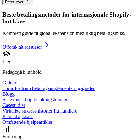
Ressurser
Beste betalingsmetoder for internasjonale Shopify-
butikker
Komplett guide til global ekspansjon med riktig betalingsmiks.
Utforsk alt
ressurser
Lær
Pedagogisk innhold
Guider
Trinn-for-trinn betalingsimplementeringsguider
Blogg
Siste innsikt og betalningstrender
Casestudier
Virkelige suksesshistorier fra handlere
Kunnskapsbase
Omfattende hjelpeartikler
Forskning