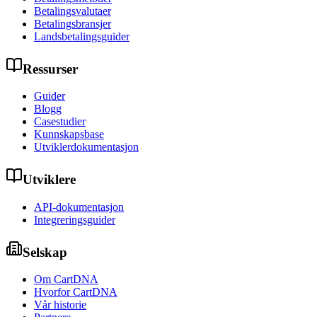
Betalingsvalutaer
Betalingsbransjer
Landsbetalingsguider
Ressurser
Guider
Blogg
Casestudier
Kunnskapsbase
Utviklerdokumentasjon
Utviklere
API-dokumentasjon
Integreringsguider
Selskap
Om CartDNA
Hvorfor CartDNA
Vår historie