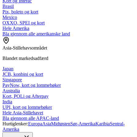
Kort og Interac
Brasil
Pix, boleto og kort
Mexico
OXXO, SPEI og kort
Hele Amerika
Bla gjennom alle amerikanske land
Asia-Stillehavsområdet
Blandet markedsadfærd
Japan
JCB, konbini og kort
Singapore
PayNow, kort og lommebøker
Australia
Kort, POLi og Afterpay
India
UPI, kort og lommebøker
Hele Asia-Stillehavet
Bla gjennom alle APAC-land
Hurtiglenker:
Europa
Asia
Midtøsten
Sør-Amerika
Karibia
Sentral-
Amerika