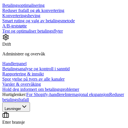
Betalingsoptimalisering
Reduser frafall og øk konvertering
Konverteringsheving
Smart ruting og valg av betalingsmetode
A/B-teststøtte
Test og optimaliser betalingsflyter
Drift
Administrer og overvåk
Handlerpanel
Betalingsanalyse og kontroll i sanntid
Rapportering & innsikt
Spor ytelse på tvers av alle kanaler
Varsler & overvåking
Hold deg informert om betalingsproblemer
Hurtiglenker:
For Shopify-handlere
Internasjonal ekspansjon
Reduser
betalingsfrafall
Løsninger
Etter bransje