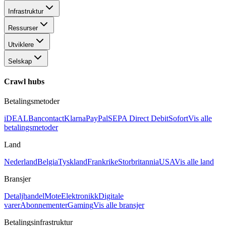
Infrastruktur
Ressurser
Utviklere
Selskap
Crawl hubs
Betalingsmetoder
iDEAL
Bancontact
Klarna
PayPal
SEPA Direct Debit
Sofort
Vis alle
betalingsmetoder
Land
Nederland
Belgia
Tyskland
Frankrike
Storbritannia
USA
Vis alle land
Bransjer
Detaljhandel
Mote
Elektronikk
Digitale
varer
Abonnementer
Gaming
Vis alle bransjer
Betalingsinfrastruktur