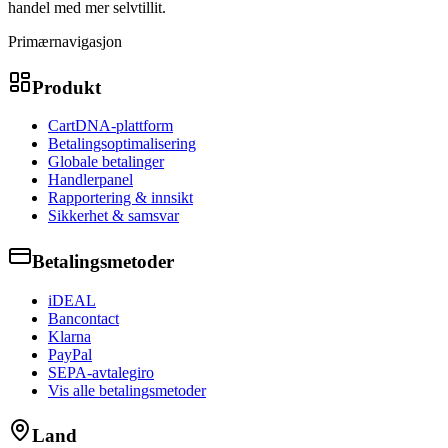
handel med mer selvtillit.
Primærnavigasjon
Produkt
CartDNA-plattform
Betalingsoptimalisering
Globale betalinger
Handlerpanel
Rapportering & innsikt
Sikkerhet & samsvar
Betalingsmetoder
iDEAL
Bancontact
Klarna
PayPal
SEPA-avtalegiro
Vis alle betalingsmetoder
Land