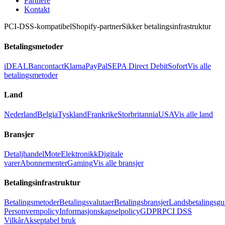
Partnere
Kontakt
PCI-DSS-kompatibel
Shopify-partner
Sikker betalingsinfrastruktur
Betalingsmetoder
iDEAL
Bancontact
Klarna
PayPal
SEPA Direct Debit
Sofort
Vis alle
betalingsmetoder
Land
Nederland
Belgia
Tyskland
Frankrike
Storbritannia
USA
Vis alle land
Bransjer
Detaljhandel
Mote
Elektronikk
Digitale
varer
Abonnementer
Gaming
Vis alle bransjer
Betalingsinfrastruktur
Betalingsmetoder
Betalingsvalutaer
Betalingsbransjer
Landsbetalingsgu
Personvernpolicy
Informasjonskapselpolicy
GDPR
PCI DSS
Vilkår
Akseptabel bruk