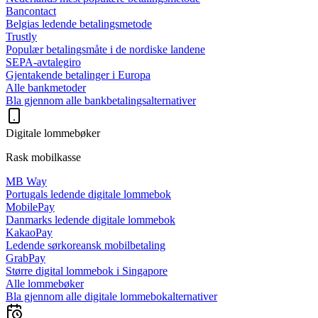
Bancontact
Belgias ledende betalingsmetode
Trustly
Populær betalingsmåte i de nordiske landene
SEPA-avtalegiro
Gjentakende betalinger i Europa
Alle bankmetoder
Bla gjennom alle bankbetalingsalternativer
Digitale lommebøker
Rask mobilkasse
MB Way
Portugals ledende digitale lommebok
MobilePay
Danmarks ledende digitale lommebok
KakaoPay
Ledende sørkoreansk mobilbetaling
GrabPay
Større digital lommebok i Singapore
Alle lommebøker
Bla gjennom alle digitale lommebokalternativer