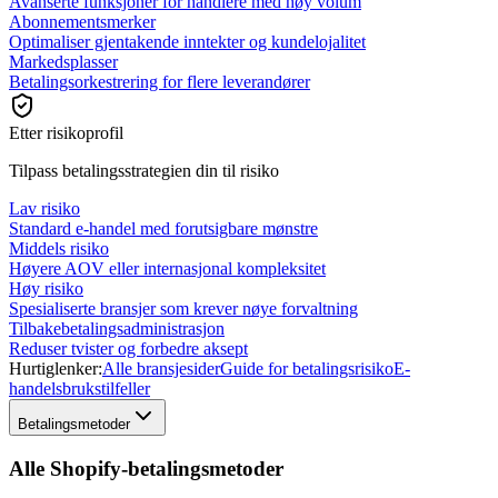
Avanserte funksjoner for handlere med høy volum
Abonnementsmerker
Optimaliser gjentakende inntekter og kundelojalitet
Markedsplasser
Betalingsorkestrering for flere leverandører
Etter risikoprofil
Tilpass betalingsstrategien din til risiko
Lav risiko
Standard e-handel med forutsigbare mønstre
Middels risiko
Høyere AOV eller internasjonal kompleksitet
Høy risiko
Spesialiserte bransjer som krever nøye forvaltning
Tilbakebetalingsadministrasjon
Reduser tvister og forbedre aksept
Hurtiglenker:
Alle bransjesider
Guide for betalingsrisiko
E-
handelsbrukstilfeller
Betalingsmetoder
Alle Shopify-betalingsmetoder