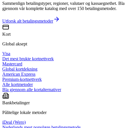
Sammenlign betalingstyper, regioner, valutaer og kassaegnethet. Bla
gjennom vår komplette katalog med over 150 betalingsmetoder.
Utforsk alt
betalingsmetoder
Kort
Global aksept
Visa
Det mest brukte kortnettverk
Mastercard
Global kortdekning
American Express
Premium-kortnettverk
Alle kortmetoder
Bla gjennom alle kortalternativer
Bankbetalinger
Pålitelige lokale metoder
iDeal (Wero)
Nederlands mest populære betalingsmetode