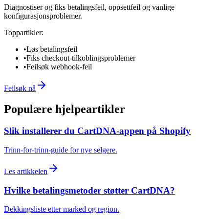
Diagnostiser og fiks betalingsfeil, oppsettfeil og vanlige
konfigurasjonsproblemer.
Toppartikler:
•
Løs betalingsfeil
•
Fiks checkout-tilkoblingsproblemer
•
Feilsøk webhook-feil
Feilsøk nå
Populære hjelpeartikler
Slik installerer du CartDNA-appen på Shopify
Trinn-for-trinn-guide for nye selgere.
Les artikkelen
Hvilke betalingsmetoder støtter CartDNA?
Dekkingsliste etter marked og region.