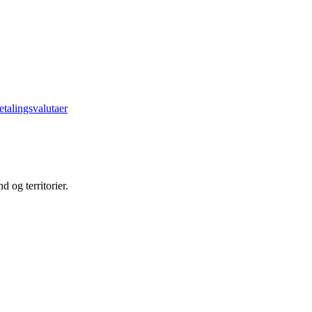
etalingsvalutaer
d og territorier.