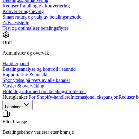
Betalingsoptimalisering
Reduser frafall og øk konvertering
Konverteringsheving
Smart ruting og valg av betalingsmetode
A/B-teststøtte
Test og optimaliser betalingsflyter
Drift
Administrer og overvåk
Handlerpanel
Betalingsanalyse og kontroll i sanntid
Rapportering & innsikt
Spor ytelse på tvers av alle kanaler
Varsler & overvåking
Hold deg informert om betalingsproblemer
Hurtiglenker:
For Shopify-handlere
Internasjonal ekspansjon
Reduser be
Løsninger
Etter bransje
Betalingsbehov varierer etter bransje