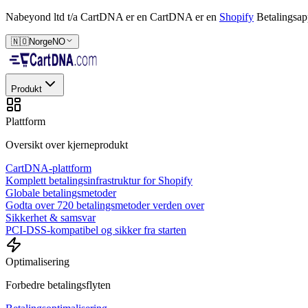
Nabeyond ltd t/a CartDNA er en
CartDNA er en
Shopify
Betalingsap
🇳🇴
Norge
NO
Produkt
Plattform
Oversikt over kjerneprodukt
CartDNA-plattform
Komplett betalingsinfrastruktur for Shopify
Globale betalingsmetoder
Godta over 720 betalingsmetoder verden over
Sikkerhet & samsvar
PCI-DSS-kompatibel og sikker fra starten
Optimalisering
Forbedre betalingsflyten