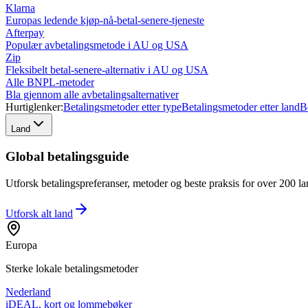
Klarna
Europas ledende kjøp-nå-betal-senere-tjeneste
Afterpay
Populær avbetalingsmetode i AU og USA
Zip
Fleksibelt betal-senere-alternativ i AU og USA
Alle BNPL-metoder
Bla gjennom alle avbetalingsalternativer
Hurtiglenker:
Betalingsmetoder etter type
Betalingsmetoder etter land
B
Land
Global betalingsguide
Utforsk betalingspreferanser, metoder og beste praksis for over 200 lan
Utforsk alt
land
Europa
Sterke lokale betalingsmetoder
Nederland
iDEAL, kort og lommebøker