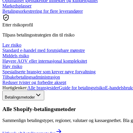
Optimaliser gjentakende inntekter og kundelojalitet
Markedsplasser
Betalingsorkestrering for flere leverandører
Etter risikoprofil
Tilpass betalingsstrategien din til risiko
Lav risiko
Standard e-handel med forutsigbare mønstre
Middels risiko
Høyere AOV eller internasjonal kompleksitet
Høy risiko
Spesialiserte bransjer som krever nøye forvaltning
Tilbakebetalingsadministrasjon
Reduser tvister og forbedre aksept
Hurtiglenker:
Alle bransjesider
Guide for betalingsrisiko
E-handelsbrukst
Betalingsmetoder
Alle Shopify-betalingsmetoder
Sammenlign betalingstyper, regioner, valutaer og kassaegnethet. Bla