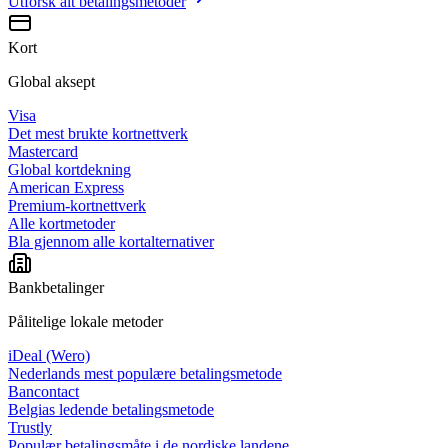
Utforsk alt
betalingsmetoder
Kort
Global aksept
Visa
Det mest brukte kortnettverk
Mastercard
Global kortdekning
American Express
Premium-kortnettverk
Alle kortmetoder
Bla gjennom alle kortalternativer
Bankbetalinger
Pålitelige lokale metoder
iDeal (Wero)
Nederlands mest populære betalingsmetode
Bancontact
Belgias ledende betalingsmetode
Trustly
Populær betalingsmåte i de nordiske landene