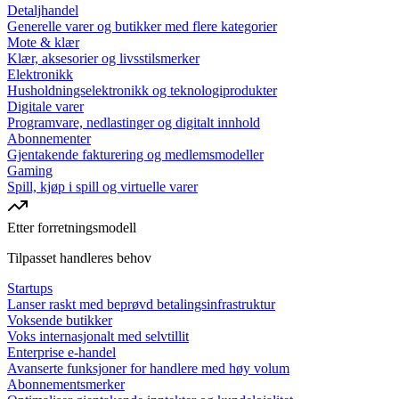
Detaljhandel
Generelle varer og butikker med flere kategorier
Mote & klær
Klær, aksesorier og livsstilsmerker
Elektronikk
Husholdningselektronikk og teknologiprodukter
Digitale varer
Programvare, nedlastinger og digitalt innhold
Abonnementer
Gjentakende fakturering og medlemsmodeller
Gaming
Spill, kjøp i spill og virtuelle varer
Etter forretningsmodell
Tilpasset handleres behov
Startups
Lanser raskt med beprøvd betalingsinfrastruktur
Voksende butikker
Voks internasjonalt med selvtillit
Enterprise e-handel
Avanserte funksjoner for handlere med høy volum
Abonnementsmerker