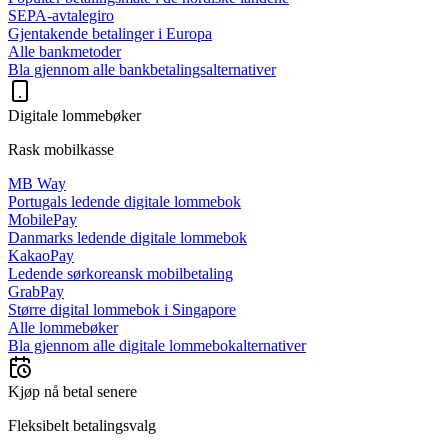
SEPA-avtalegiro
Gjentakende betalinger i Europa
Alle bankmetoder
Bla gjennom alle bankbetalingsalternativer
Digitale lommebøker
Rask mobilkasse
MB Way
Portugals ledende digitale lommebok
MobilePay
Danmarks ledende digitale lommebok
KakaoPay
Ledende sørkoreansk mobilbetaling
GrabPay
Større digital lommebok i Singapore
Alle lommebøker
Bla gjennom alle digitale lommebokalternativer
Kjøp nå betal senere
Fleksibelt betalingsvalg