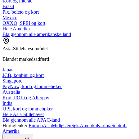
Kort og Interac
Brasil
Pix, boleto og kort
Mexico
OXXO, SPEI og kort
Hele Amerika
Bla gjennom alle amerikanske land
Asia-Stillehavsområdet
Blandet markedsadfærd
Japan
JCB, konbini og kort
Singapore
PayNow, kort og lommebøker
Australia
Kort, POLi og Afterpay
India
UPI, kort og lommebøker
Hele Asia-Stillehavet
Bla gjennom alle APAC-land
Hurtiglenker:
Europa
Asia
Midtøsten
Sør-Amerika
Karibia
Sentral-
Amerika