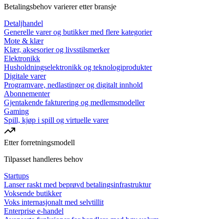
Betalingsbehov varierer etter bransje
Detaljhandel
Generelle varer og butikker med flere kategorier
Mote & klær
Klær, aksesorier og livsstilsmerker
Elektronikk
Husholdningselektronikk og teknologiprodukter
Digitale varer
Programvare, nedlastinger og digitalt innhold
Abonnementer
Gjentakende fakturering og medlemsmodeller
Gaming
Spill, kjøp i spill og virtuelle varer
Etter forretningsmodell
Tilpasset handleres behov
Startups
Lanser raskt med beprøvd betalingsinfrastruktur
Voksende butikker
Voks internasjonalt med selvtillit
Enterprise e-handel