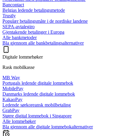
Bancontact
Belgias ledende betalingsmetode
Trustly
Populær betalingsmåte i de nordiske landene
SEPA-avtalegiro
Gjentakende betalinger i Europa
Alle bankmetoder
Bla gjennom alle bankbetalingsalternativer
Digitale lommebøker
Rask mobilkasse
MB Way
Portugals ledende digitale lommebok
MobilePay
Danmarks ledende digitale lommebok
KakaoPay
Ledende sørkoreansk mobilbetaling
GrabPay
Større digital lommebok i Singapore
Alle lommebøker
Bla gjennom alle digitale lommebokalternativer