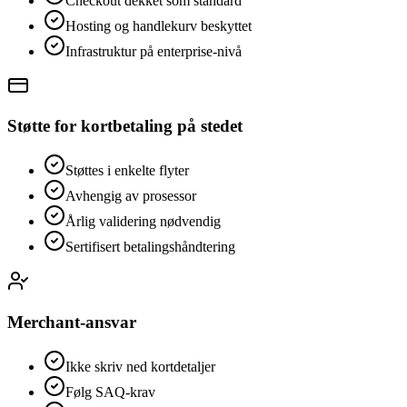
Checkout dekket som standard
Hosting og handlekurv beskyttet
Infrastruktur på enterprise-nivå
Støtte for kortbetaling på stedet
Støttes i enkelte flyter
Avhengig av prosessor
Årlig validering nødvendig
Sertifisert betalingshåndtering
Merchant-ansvar
Ikke skriv ned kortdetaljer
Følg SAQ-krav