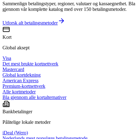
Sammenlign betalingstyper, regioner, valutaer og kassaegnethet. Bla
gjennom vår komplette katalog med over 150 betalingsmetoder.
Utforsk alt
betalingsmetoder
Kort
Global aksept
Visa
Det mest brukte kortnettverk
Mastercard
Global kortdekning
American Express
Premium-kortnettverk
Alle kortmetoder
Bla gjennom alle kortalternativer
Bankbetalinger
Pålitelige lokale metoder
iDeal (Wero)
Nederlands mest populære betalingsmetode