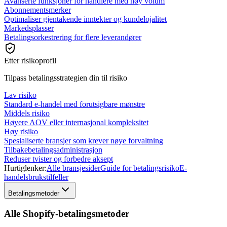
Avanserte funksjoner for handlere med høy volum
Abonnementsmerker
Optimaliser gjentakende inntekter og kundelojalitet
Markedsplasser
Betalingsorkestrering for flere leverandører
Etter risikoprofil
Tilpass betalingsstrategien din til risiko
Lav risiko
Standard e-handel med forutsigbare mønstre
Middels risiko
Høyere AOV eller internasjonal kompleksitet
Høy risiko
Spesialiserte bransjer som krever nøye forvaltning
Tilbakebetalingsadministrasjon
Reduser tvister og forbedre aksept
Hurtiglenker:
Alle bransjesider
Guide for betalingsrisiko
E-
handelsbrukstilfeller
Betalingsmetoder
Alle Shopify-betalingsmetoder