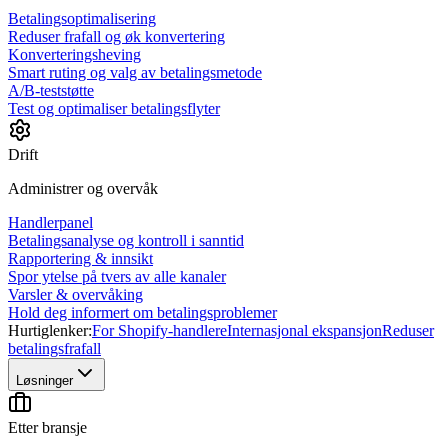
Betalingsoptimalisering
Reduser frafall og øk konvertering
Konverteringsheving
Smart ruting og valg av betalingsmetode
A/B-teststøtte
Test og optimaliser betalingsflyter
Drift
Administrer og overvåk
Handlerpanel
Betalingsanalyse og kontroll i sanntid
Rapportering & innsikt
Spor ytelse på tvers av alle kanaler
Varsler & overvåking
Hold deg informert om betalingsproblemer
Hurtiglenker:
For Shopify-handlere
Internasjonal ekspansjon
Reduser
betalingsfrafall
Løsninger
Etter bransje