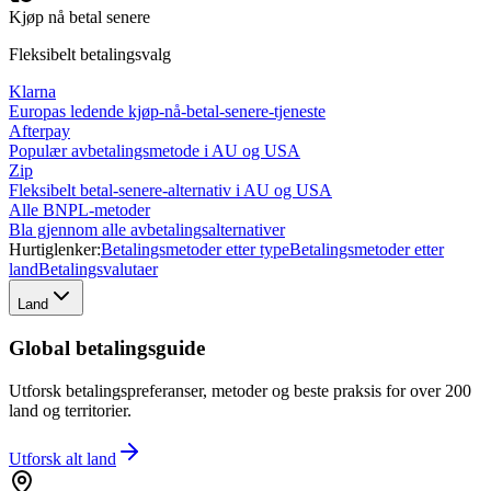
Kjøp nå betal senere
Fleksibelt betalingsvalg
Klarna
Europas ledende kjøp-nå-betal-senere-tjeneste
Afterpay
Populær avbetalingsmetode i AU og USA
Zip
Fleksibelt betal-senere-alternativ i AU og USA
Alle BNPL-metoder
Bla gjennom alle avbetalingsalternativer
Hurtiglenker:
Betalingsmetoder etter type
Betalingsmetoder etter
land
Betalingsvalutaer
Land
Global betalingsguide
Utforsk betalingspreferanser, metoder og beste praksis for over 200
land og territorier.
Utforsk alt
land