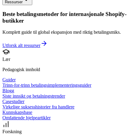
Ressurser
Beste betalingsmetoder for internasjonale Shopify-
butikker
Komplett guide til global ekspansjon med riktig betalingsmiks.
Utforsk alt
ressurser
Lær
Pedagogisk innhold
Guider
Trinn-for-trinn betalingsimplementeringsguider
Blogg
Siste innsikt og betalningstrender
Casestudier
Virkelige suksesshistorier fra handlere
Kunnskapsbase
Omfattende hjelpeartikler
Forskning