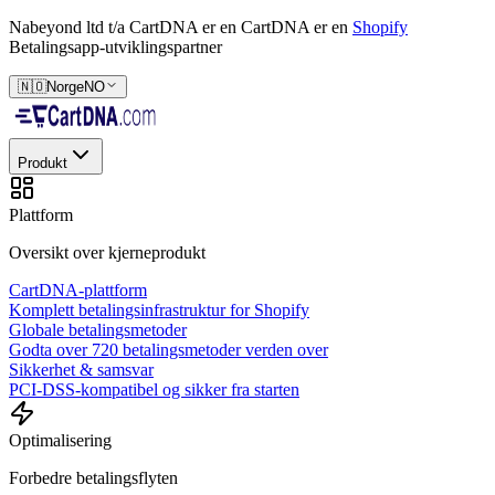
Nabeyond ltd t/a CartDNA er en
CartDNA er en
Shopify
Betalingsapp-utviklingspartner
🇳🇴
Norge
NO
Produkt
Plattform
Oversikt over kjerneprodukt
CartDNA-plattform
Komplett betalingsinfrastruktur for Shopify
Globale betalingsmetoder
Godta over 720 betalingsmetoder verden over
Sikkerhet & samsvar
PCI-DSS-kompatibel og sikker fra starten
Optimalisering
Forbedre betalingsflyten