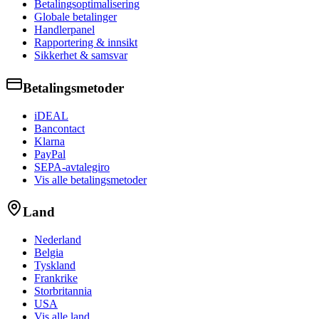
Betalingsoptimalisering
Globale betalinger
Handlerpanel
Rapportering & innsikt
Sikkerhet & samsvar
Betalingsmetoder
iDEAL
Bancontact
Klarna
PayPal
SEPA-avtalegiro
Vis alle betalingsmetoder
Land
Nederland
Belgia
Tyskland
Frankrike
Storbritannia
USA
Vis alle land