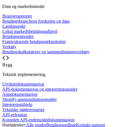
Data og markedsinnsikt
Bransjerapporter
Betalingsbranchens forskning og data
Landsinnsikt
Lokal markedsbetalingsadfærd
Betalningstrender
Framvoksende betalingsteknologier
Verktøy
Betalingskalkulatorer og sammenligningsverktøy
Bygg
Teknisk implementering
Utviklerdokumentasjon
API-dokumentasjon og integreringsguider
Appdokumentasjon
Shopify-appinstallationsguider
Integreringshjelp
Tekniske støtteressurser
API-referanse
Komplett API-endepunktdokumentasjon
Hurtiglenker:
Alle guider
Betalingsordliste
Kontakt support