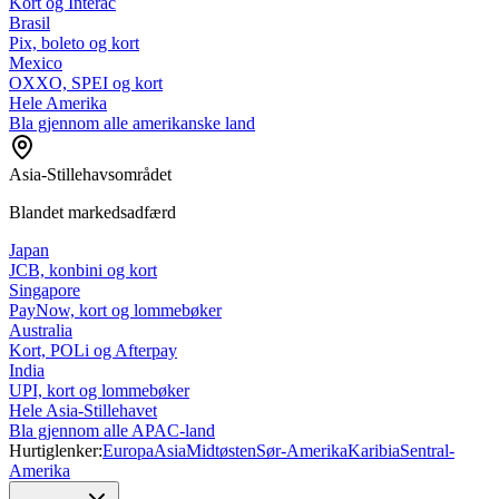
Kort og Interac
Brasil
Pix, boleto og kort
Mexico
OXXO, SPEI og kort
Hele Amerika
Bla gjennom alle amerikanske land
Asia-Stillehavsområdet
Blandet markedsadfærd
Japan
JCB, konbini og kort
Singapore
PayNow, kort og lommebøker
Australia
Kort, POLi og Afterpay
India
UPI, kort og lommebøker
Hele Asia-Stillehavet
Bla gjennom alle APAC-land
Hurtiglenker:
Europa
Asia
Midtøsten
Sør-Amerika
Karibia
Sentral-
Amerika