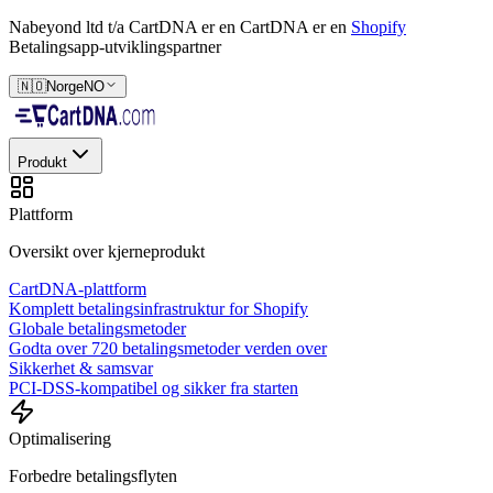
Nabeyond ltd t/a CartDNA er en
CartDNA er en
Shopify
Betalingsapp-utviklingspartner
🇳🇴
Norge
NO
Produkt
Plattform
Oversikt over kjerneprodukt
CartDNA-plattform
Komplett betalingsinfrastruktur for Shopify
Globale betalingsmetoder
Godta over 720 betalingsmetoder verden over
Sikkerhet & samsvar
PCI-DSS-kompatibel og sikker fra starten
Optimalisering
Forbedre betalingsflyten