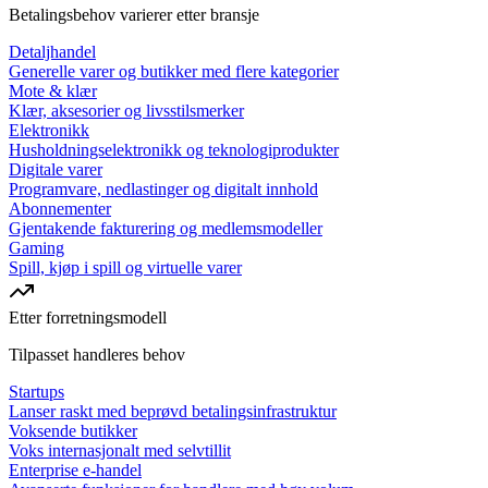
Betalingsbehov varierer etter bransje
Detaljhandel
Generelle varer og butikker med flere kategorier
Mote & klær
Klær, aksesorier og livsstilsmerker
Elektronikk
Husholdningselektronikk og teknologiprodukter
Digitale varer
Programvare, nedlastinger og digitalt innhold
Abonnementer
Gjentakende fakturering og medlemsmodeller
Gaming
Spill, kjøp i spill og virtuelle varer
Etter forretningsmodell
Tilpasset handleres behov
Startups
Lanser raskt med beprøvd betalingsinfrastruktur
Voksende butikker
Voks internasjonalt med selvtillit
Enterprise e-handel