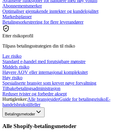
Avanserte funksjoner for handlere med høy volum
Abonnementsmerker
Optimaliser gjentakende inntekter og kundelojalitet
Markedsplasser
Betalingsorkestrering for flere leverandører
Etter risikoprofil
Tilpass betalingsstrategien din til risiko
Lav risiko
Standard e-handel med forutsigbare mønstre
Middels risiko
Høyere AOV eller internasjonal kompleksitet
Høy risiko
Spesialiserte bransjer som krever nøye forvaltning
Tilbakebetalingsadministrasjon
Reduser tvister og forbedre aksept
Hurtiglenker:
Alle bransjesider
Guide for betalingsrisiko
E-
handelsbrukstilfeller
Betalingsmetoder
Alle Shopify-betalingsmetoder