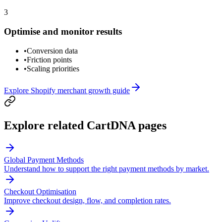
3
Optimise and monitor results
•
Conversion data
•
Friction points
•
Scaling priorities
Explore Shopify merchant growth guide
Explore related CartDNA pages
Global Payment Methods
Understand how to support the right payment methods by market.
Checkout Optimisation
Improve checkout design, flow, and completion rates.