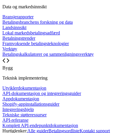
Data og markedsinnsikt
Bransjerapporter
Betalingsbranchens forskning og data
Landsinnsikt
Lokal markedsbetalingsadfærd
Betalningstrender
Framvoksende betalingsteknologier
Verktøy
Betalingskalkulatorer og sammenligningsverktøy
Bygg
Teknisk implementering
Utviklerdokumentasjon
API-dokumentasjon og integreringsguider
Appdokumentasjon
Shopify-appinstallationsguider
Integreringshjelp
Tekniske støtteressurser
API-referanse
Komplett API-endepunktdokumentasjon
Hurtiglenker:
Alle guider
Betalingsordliste
Kontakt support