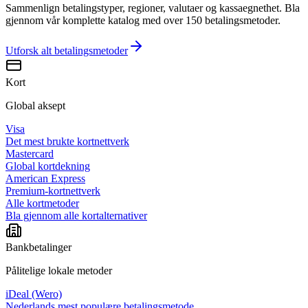
Sammenlign betalingstyper, regioner, valutaer og kassaegnethet. Bla
gjennom vår komplette katalog med over 150 betalingsmetoder.
Utforsk alt
betalingsmetoder
Kort
Global aksept
Visa
Det mest brukte kortnettverk
Mastercard
Global kortdekning
American Express
Premium-kortnettverk
Alle kortmetoder
Bla gjennom alle kortalternativer
Bankbetalinger
Pålitelige lokale metoder
iDeal (Wero)
Nederlands mest populære betalingsmetode