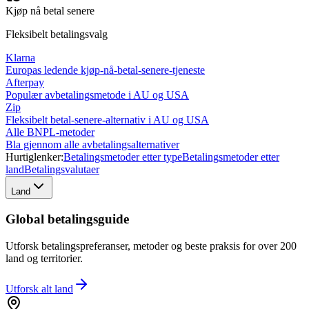
Kjøp nå betal senere
Fleksibelt betalingsvalg
Klarna
Europas ledende kjøp-nå-betal-senere-tjeneste
Afterpay
Populær avbetalingsmetode i AU og USA
Zip
Fleksibelt betal-senere-alternativ i AU og USA
Alle BNPL-metoder
Bla gjennom alle avbetalingsalternativer
Hurtiglenker:
Betalingsmetoder etter type
Betalingsmetoder etter
land
Betalingsvalutaer
Land
Global betalingsguide
Utforsk betalingspreferanser, metoder og beste praksis for over 200
land og territorier.
Utforsk alt
land