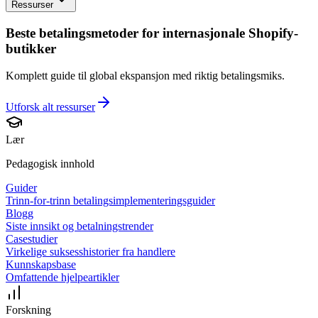
Ressurser
Beste betalingsmetoder for internasjonale Shopify-
butikker
Komplett guide til global ekspansjon med riktig betalingsmiks.
Utforsk alt
ressurser
Lær
Pedagogisk innhold
Guider
Trinn-for-trinn betalingsimplementeringsguider
Blogg
Siste innsikt og betalningstrender
Casestudier
Virkelige suksesshistorier fra handlere
Kunnskapsbase
Omfattende hjelpeartikler
Forskning