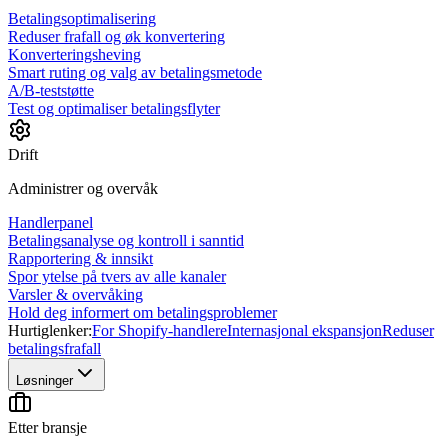
Betalingsoptimalisering
Reduser frafall og øk konvertering
Konverteringsheving
Smart ruting og valg av betalingsmetode
A/B-teststøtte
Test og optimaliser betalingsflyter
Drift
Administrer og overvåk
Handlerpanel
Betalingsanalyse og kontroll i sanntid
Rapportering & innsikt
Spor ytelse på tvers av alle kanaler
Varsler & overvåking
Hold deg informert om betalingsproblemer
Hurtiglenker:
For Shopify-handlere
Internasjonal ekspansjon
Reduser
betalingsfrafall
Løsninger
Etter bransje