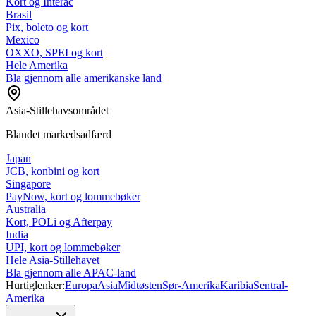
Kort og Interac
Brasil
Pix, boleto og kort
Mexico
OXXO, SPEI og kort
Hele Amerika
Bla gjennom alle amerikanske land
Asia-Stillehavsområdet
Blandet markedsadfærd
Japan
JCB, konbini og kort
Singapore
PayNow, kort og lommebøker
Australia
Kort, POLi og Afterpay
India
UPI, kort og lommebøker
Hele Asia-Stillehavet
Bla gjennom alle APAC-land
Hurtiglenker:
Europa
Asia
Midtøsten
Sør-Amerika
Karibia
Sentral-
Amerika