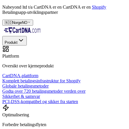
Nabeyond ltd t/a CartDNA er en
CartDNA er en
Shopify
Betalingsapp-utviklingspartner
🇳🇴
Norge
NO
Produkt
Plattform
Oversikt over kjerneprodukt
CartDNA-plattform
Komplett betalingsinfrastruktur for Shopify
Globale betalingsmetoder
Godta over 720 betalingsmetoder verden over
Sikkerhet & samsvar
PCI-DSS-kompatibel og sikker fra starten
Optimalisering
Forbedre betalingsflyten