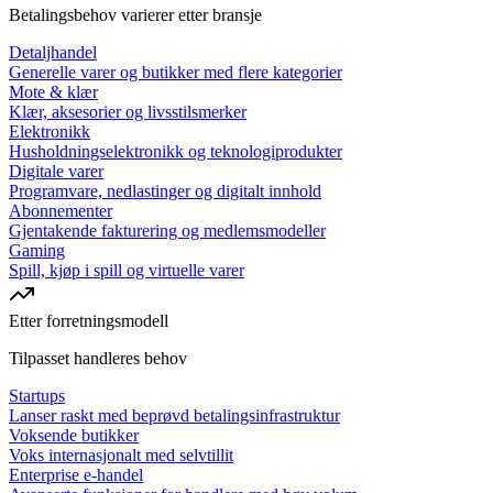
Betalingsbehov varierer etter bransje
Detaljhandel
Generelle varer og butikker med flere kategorier
Mote & klær
Klær, aksesorier og livsstilsmerker
Elektronikk
Husholdningselektronikk og teknologiprodukter
Digitale varer
Programvare, nedlastinger og digitalt innhold
Abonnementer
Gjentakende fakturering og medlemsmodeller
Gaming
Spill, kjøp i spill og virtuelle varer
Etter forretningsmodell
Tilpasset handleres behov
Startups
Lanser raskt med beprøvd betalingsinfrastruktur
Voksende butikker
Voks internasjonalt med selvtillit
Enterprise e-handel