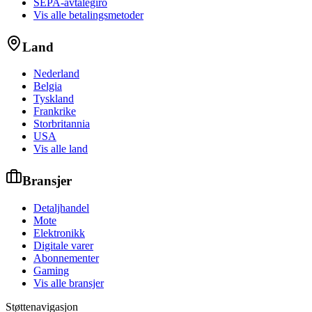
SEPA-avtalegiro
Vis alle betalingsmetoder
Land
Nederland
Belgia
Tyskland
Frankrike
Storbritannia
USA
Vis alle land
Bransjer
Detaljhandel
Mote
Elektronikk
Digitale varer
Abonnementer
Gaming
Vis alle bransjer
Støttenavigasjon