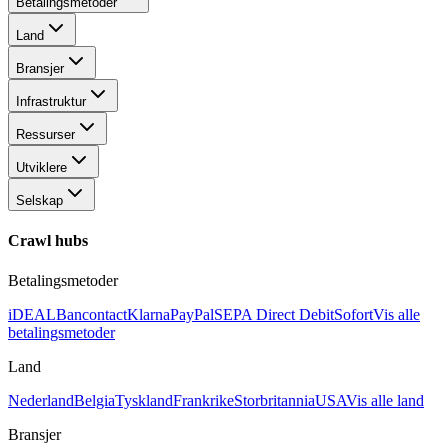
Betalingsmetoder
Land
Bransjer
Infrastruktur
Ressurser
Utviklere
Selskap
Crawl hubs
Betalingsmetoder
iDEAL
Bancontact
Klarna
PayPal
SEPA Direct Debit
Sofort
Vis alle
betalingsmetoder
Land
Nederland
Belgia
Tyskland
Frankrike
Storbritannia
USA
Vis alle land
Bransjer