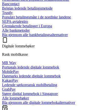
Bancontact
Belgias ledende betalingsmetode
Trustly
Populær betalingsmåte i de nordiske landene
SEPA-avtalegiro
Gjentakende betalinger i Europa
Alle bankmetoder
Bla gjennom alle bankbetalingsalternativer
Digitale lommebøker
Rask mobilkasse
MB Way
Portugals ledende digitale lommebok
MobilePay
Danmarks ledende digitale lommebok
KakaoPay
Ledende sørkoreansk mobilbetaling
GrabPay
Større digital lommebok i Singapore
Alle lommebøker
Bla gjennom alle digitale lommebokalternativer