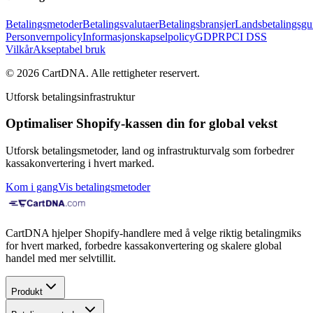
Betalingsmetoder
Betalingsvalutaer
Betalingsbransjer
Landsbetalingsgu
Personvernpolicy
Informasjonskapselpolicy
GDPR
PCI DSS
Vilkår
Akseptabel bruk
©
2026
CartDNA
.
Alle rettigheter reservert
.
Utforsk betalingsinfrastruktur
Optimaliser Shopify-kassen din for global vekst
Utforsk betalingsmetoder, land og infrastrukturvalg som forbedrer
kassakonvertering i hvert marked.
Kom i gang
Vis betalingsmetoder
CartDNA hjelper Shopify-handlere med å velge riktig betalingmiks
for hvert marked, forbedre kassakonvertering og skalere global
handel med mer selvtillit.
Produkt