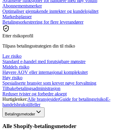
Avanserte funksjoner for handlere med høy volum
Abonnementsmerker
Optimaliser gjentakende inntekter og kundelojalitet
Markedsplasser
Betalingsorkestrering for flere leverandører
Etter risikoprofil
Tilpass betalingsstrategien din til risiko
Lav risiko
Standard e-handel med forutsigbare mønstre
Middels risiko
Høyere AOV eller internasjonal kompleksitet
Høy risiko
Spesialiserte bransjer som krever nøye forvaltning
Tilbakebetalingsadministrasjon
Reduser tvister og forbedre aksept
Hurtiglenker:
Alle bransjesider
Guide for betalingsrisiko
E-
handelsbrukstilfeller
Betalingsmetoder
Alle Shopify-betalingsmetoder