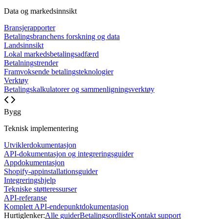
Data og markedsinnsikt
Bransjerapporter
Betalingsbranchens forskning og data
Landsinnsikt
Lokal markedsbetalingsadfærd
Betalningstrender
Framvoksende betalingsteknologier
Verktøy
Betalingskalkulatorer og sammenligningsverktøy
Bygg
Teknisk implementering
Utviklerdokumentasjon
API-dokumentasjon og integreringsguider
Appdokumentasjon
Shopify-appinstallationsguider
Integreringshjelp
Tekniske støtteressurser
API-referanse
Komplett API-endepunktdokumentasjon
Hurtiglenker:
Alle guider
Betalingsordliste
Kontakt support