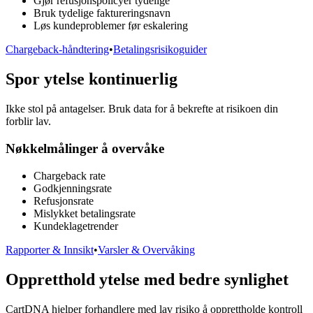
Gjør refusjonspolicyer tydelige
Bruk tydelige faktureringsnavn
Løs kundeproblemer før eskalering
Chargeback-håndtering
•
Betalingsrisikoguider
Spor ytelse kontinuerlig
Ikke stol på antagelser. Bruk data for å bekrefte at risikoen din
forblir lav.
Nøkkelmålinger å overvåke
Chargeback rate
Godkjenningsrate
Refusjonsrate
Mislykket betalingsrate
Kundeklagetrender
Rapporter & Innsikt
•
Varsler & Overvåking
Oppretthold ytelse med bedre synlighet
CartDNA hjelper forhandlere med lav risiko å opprettholde kontroll