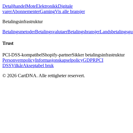
Detaljhandel
Mote
Elektronikk
Digitale
varer
Abonnementer
Gaming
Vis alle bransjer
Betalingsinfrastruktur
Betalingsmetoder
Betalingsvalutaer
Betalingsbransjer
Landsbetalingsgu
Trust
PCI-DSS-kompatibel
Shopify-partner
Sikker betalingsinfrastruktur
Personvernpolicy
Informasjonskapselpolicy
GDPR
PCI
DSS
Vilkår
Akseptabel bruk
©
2026
CartDNA
.
Alle rettigheter reservert
.