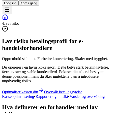
Logg inn
Kom i gang
/
Lav risiko
Lav risiko betalingsprofil for e-
handelsforhandlere
Oppretthold stabilitet. Forbedre konvertering. Skaler med trygghet.
Du opererer i en lavrisikokategori. Dette betyr sterk betalingsytelse,
færre tvister og stable kundeadferd. Fokuset ditt nå er å beskytte
denne posisjonen mens du øker inntektene uten å introdusere
unødvendig risiko.
Optimaliser kassen din
Overvåk betalingsytelse
Kasseoptimalisering
•
Rapporter og innsikt
•
Varsler og overvåking
Hva definerer en forhandler med lav