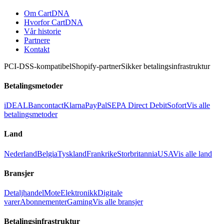
Om CartDNA
Hvorfor CartDNA
Vår historie
Partnere
Kontakt
PCI-DSS-kompatibel
Shopify-partner
Sikker betalingsinfrastruktur
Betalingsmetoder
iDEAL
Bancontact
Klarna
PayPal
SEPA Direct Debit
Sofort
Vis alle
betalingsmetoder
Land
Nederland
Belgia
Tyskland
Frankrike
Storbritannia
USA
Vis alle land
Bransjer
Detaljhandel
Mote
Elektronikk
Digitale
varer
Abonnementer
Gaming
Vis alle bransjer
Betalingsinfrastruktur