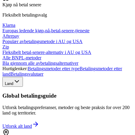
Kjøp nå betal senere
Fleksibelt betalingsvalg
Klarna
Europas ledende kjøp-nå-betal-senere-tjeneste
Afterpay
Populær avbetalingsmetode i AU og USA
Zip
Fleksibelt betal-senere-alternativ i AU og USA
Alle BNPL-metoder
Bla gjennom alle avbetalingsalternativer
Hurtiglenker:
Betalingsmetoder etter type
Betalingsmetoder etter
land
Betalingsvalutaer
Land
Global betalingsguide
Utforsk betalingspreferanser, metoder og beste praksis for over 200
land og territorier.
Utforsk alt
land