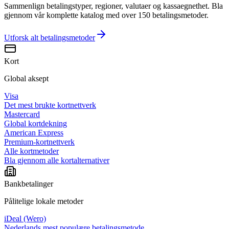
Sammenlign betalingstyper, regioner, valutaer og kassaegnethet. Bla
gjennom vår komplette katalog med over 150 betalingsmetoder.
Utforsk alt
betalingsmetoder
Kort
Global aksept
Visa
Det mest brukte kortnettverk
Mastercard
Global kortdekning
American Express
Premium-kortnettverk
Alle kortmetoder
Bla gjennom alle kortalternativer
Bankbetalinger
Pålitelige lokale metoder
iDeal (Wero)
Nederlands mest populære betalingsmetode