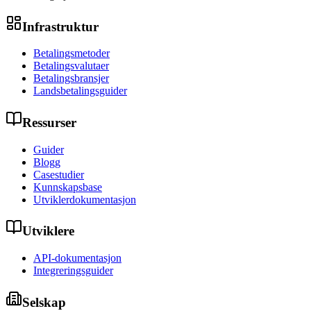
Infrastruktur
Betalingsmetoder
Betalingsvalutaer
Betalingsbransjer
Landsbetalingsguider
Ressurser
Guider
Blogg
Casestudier
Kunnskapsbase
Utviklerdokumentasjon
Utviklere
API-dokumentasjon
Integreringsguider
Selskap