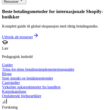
Ressurser
Beste betalingsmetoder for internasjonale Shopify-
butikker
Komplett guide til global ekspansjon med riktig betalingsmiks.
Utforsk alt
ressurser
Lær
Pedagogisk innhold
Guider
Trinn-for-trinn betalingsimplementeringsguider
Blogg
Siste innsikt og betalningstrender
Casestudier
Virkelige suksesshistorier fra handlere
Kunnskapsbase
Omfattende hjelpeartikler
Forskning