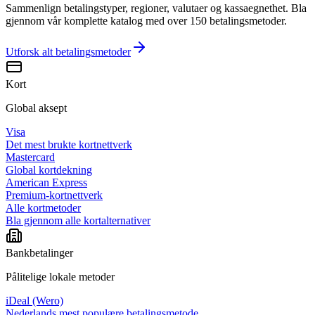
Sammenlign betalingstyper, regioner, valutaer og kassaegnethet. Bla
gjennom vår komplette katalog med over 150 betalingsmetoder.
Utforsk alt
betalingsmetoder
Kort
Global aksept
Visa
Det mest brukte kortnettverk
Mastercard
Global kortdekning
American Express
Premium-kortnettverk
Alle kortmetoder
Bla gjennom alle kortalternativer
Bankbetalinger
Pålitelige lokale metoder
iDeal (Wero)
Nederlands mest populære betalingsmetode