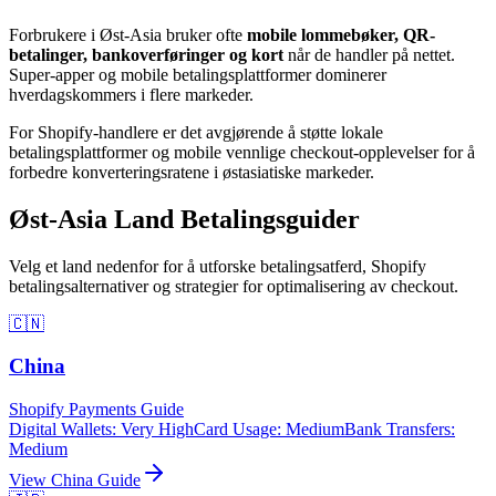
Forbrukere i Øst-Asia bruker ofte
mobile lommebøker, QR-
betalinger, bankoverføringer og kort
når de handler på nettet.
Super-apper og mobile betalingsplattformer dominerer
hverdagskommers i flere markeder.
For Shopify-handlere er det avgjørende å støtte lokale
betalingsplattformer og mobile vennlige checkout-opplevelser for å
forbedre konverteringsratene i østasiatiske markeder.
Øst-Asia Land Betalingsguider
Velg et land nedenfor for å utforske betalingsatferd, Shopify
betalingsalternativer og strategier for optimalisering av checkout.
🇨🇳
China
Shopify Payments Guide
Digital Wallets
:
Very High
Card Usage
:
Medium
Bank Transfers
:
Medium
View
China
Guide