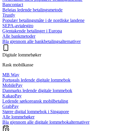
Bancontact
Belgias ledende betalingsmetode
Trustly
Populær betalingsmåte i de nordiske landene
SEPA-avtalegiro
Gjentakende betalinger i Europa
Alle bankmetoder
Bla gjennom alle bankbetalingsalternativer
Digitale lommebøker
Rask mobilkasse
MB Way
Portugals ledende digitale lommebok
MobilePay
Danmarks ledende digitale lommebok
KakaoPay
Ledende sørkoreansk mobilbetaling
GrabPay
Større digital lommebok i Singapore
Alle lommebøker
Bla gjennom alle digitale lommebokalternativer