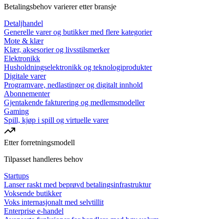
Betalingsbehov varierer etter bransje
Detaljhandel
Generelle varer og butikker med flere kategorier
Mote & klær
Klær, aksesorier og livsstilsmerker
Elektronikk
Husholdningselektronikk og teknologiprodukter
Digitale varer
Programvare, nedlastinger og digitalt innhold
Abonnementer
Gjentakende fakturering og medlemsmodeller
Gaming
Spill, kjøp i spill og virtuelle varer
Etter forretningsmodell
Tilpasset handleres behov
Startups
Lanser raskt med beprøvd betalingsinfrastruktur
Voksende butikker
Voks internasjonalt med selvtillit
Enterprise e-handel