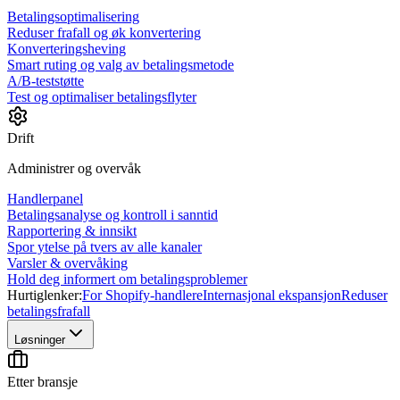
Betalingsoptimalisering
Reduser frafall og øk konvertering
Konverteringsheving
Smart ruting og valg av betalingsmetode
A/B-teststøtte
Test og optimaliser betalingsflyter
Drift
Administrer og overvåk
Handlerpanel
Betalingsanalyse og kontroll i sanntid
Rapportering & innsikt
Spor ytelse på tvers av alle kanaler
Varsler & overvåking
Hold deg informert om betalingsproblemer
Hurtiglenker:
For Shopify-handlere
Internasjonal ekspansjon
Reduser
betalingsfrafall
Løsninger
Etter bransje