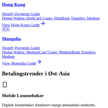
Hong Kong
Shopify Payments Guide
Digital Wallets
:
High
Card Usage
:
High
Bank Transfers
:
Medium
View
Hong Kong
Guide
🇲🇳
Mongolia
Shopify Payments Guide
Digital Wallets
:
Medium
Card Usage
:
Medium
Bank Transfers
:
Medium
View
Mongolia
Guide
Betalingstrender i Øst-Asia
Mobile Lommebøker
Digitale lommebøker dominerer mange østasiatiske markeder,