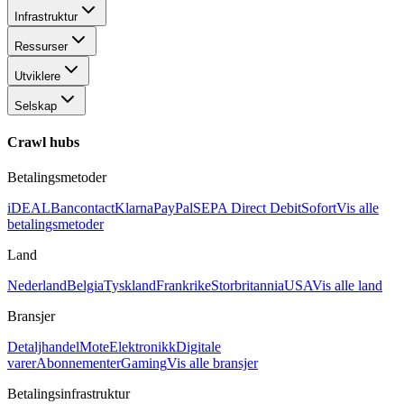
Infrastruktur
Ressurser
Utviklere
Selskap
Crawl hubs
Betalingsmetoder
iDEAL
Bancontact
Klarna
PayPal
SEPA Direct Debit
Sofort
Vis alle
betalingsmetoder
Land
Nederland
Belgia
Tyskland
Frankrike
Storbritannia
USA
Vis alle land
Bransjer
Detaljhandel
Mote
Elektronikk
Digitale
varer
Abonnementer
Gaming
Vis alle bransjer
Betalingsinfrastruktur