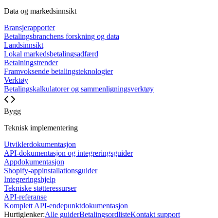
Data og markedsinnsikt
Bransjerapporter
Betalingsbranchens forskning og data
Landsinnsikt
Lokal markedsbetalingsadfærd
Betalningstrender
Framvoksende betalingsteknologier
Verktøy
Betalingskalkulatorer og sammenligningsverktøy
Bygg
Teknisk implementering
Utviklerdokumentasjon
API-dokumentasjon og integreringsguider
Appdokumentasjon
Shopify-appinstallationsguider
Integreringshjelp
Tekniske støtteressurser
API-referanse
Komplett API-endepunktdokumentasjon
Hurtiglenker:
Alle guider
Betalingsordliste
Kontakt support