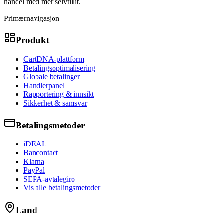
handel med mer selvtillit.
Primærnavigasjon
Produkt
CartDNA-plattform
Betalingsoptimalisering
Globale betalinger
Handlerpanel
Rapportering & innsikt
Sikkerhet & samsvar
Betalingsmetoder
iDEAL
Bancontact
Klarna
PayPal
SEPA-avtalegiro
Vis alle betalingsmetoder
Land