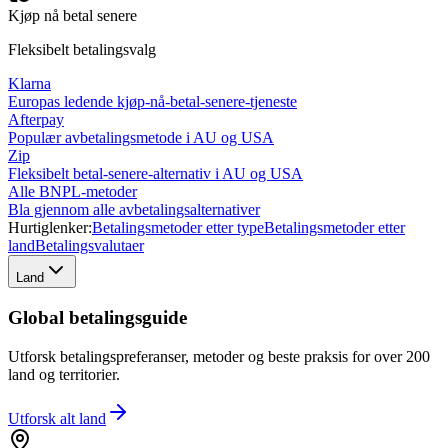
Kjøp nå betal senere
Fleksibelt betalingsvalg
Klarna
Europas ledende kjøp-nå-betal-senere-tjeneste
Afterpay
Populær avbetalingsmetode i AU og USA
Zip
Fleksibelt betal-senere-alternativ i AU og USA
Alle BNPL-metoder
Bla gjennom alle avbetalingsalternativer
Hurtiglenker:
Betalingsmetoder etter type
Betalingsmetoder etter
land
Betalingsvalutaer
Land
Global betalingsguide
Utforsk betalingspreferanser, metoder og beste praksis for over 200
land og territorier.
Utforsk alt
land