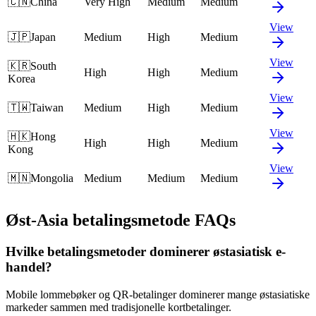
🇨🇳
China
Very High
Medium
Medium
View
🇯🇵
Japan
Medium
High
Medium
View
🇰🇷
South
High
High
Medium
Korea
View
🇹🇼
Taiwan
Medium
High
Medium
View
🇭🇰
Hong
High
High
Medium
Kong
View
🇲🇳
Mongolia
Medium
Medium
Medium
Øst-Asia betalingsmetode FAQs
Hvilke betalingsmetoder dominerer østasiatisk e-
handel?
Mobile lommebøker og QR-betalinger dominerer mange østasiatiske
markeder sammen med tradisjonelle kortbetalinger.