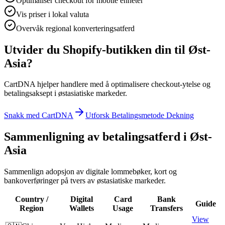
Optimaliser checkout for mobile enheter
Vis priser i lokal valuta
Overvåk regional konverteringsatferd
Utvider du Shopify-butikken din til Øst-
Asia?
CartDNA hjelper handlere med å optimalisere checkout-ytelse og
betalingsaksept i østasiatiske markeder.
Snakk med CartDNA
Utforsk Betalingsmetode Dekning
Sammenligning av betalingsatferd i Øst-
Asia
Sammenlign adopsjon av digitale lommebøker, kort og
bankoverføringer på tvers av østasiatiske markeder.
Country /
Digital
Card
Bank
Guide
Region
Wallets
Usage
Transfers
View