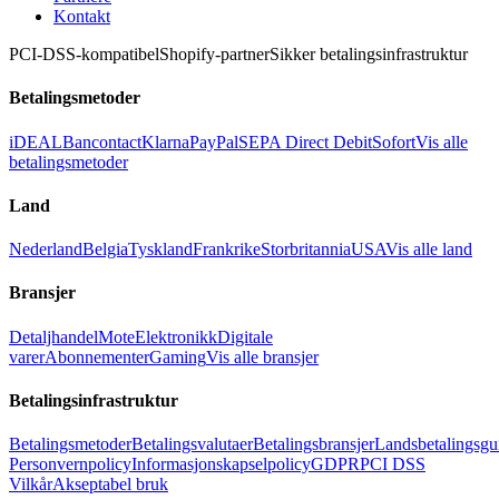
Kontakt
PCI-DSS-kompatibel
Shopify-partner
Sikker betalingsinfrastruktur
Betalingsmetoder
iDEAL
Bancontact
Klarna
PayPal
SEPA Direct Debit
Sofort
Vis alle
betalingsmetoder
Land
Nederland
Belgia
Tyskland
Frankrike
Storbritannia
USA
Vis alle land
Bransjer
Detaljhandel
Mote
Elektronikk
Digitale
varer
Abonnementer
Gaming
Vis alle bransjer
Betalingsinfrastruktur
Betalingsmetoder
Betalingsvalutaer
Betalingsbransjer
Landsbetalingsgu
Personvernpolicy
Informasjonskapselpolicy
GDPR
PCI DSS
Vilkår
Akseptabel bruk