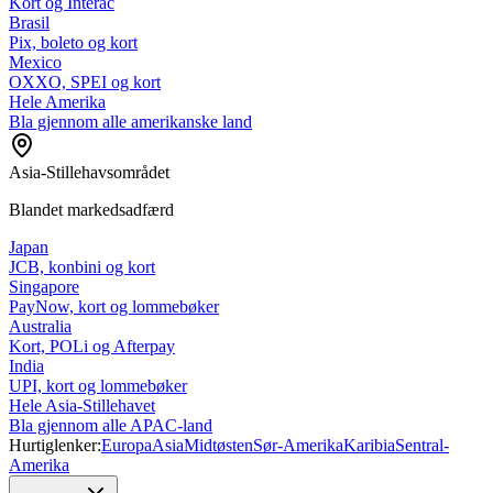
Kort og Interac
Brasil
Pix, boleto og kort
Mexico
OXXO, SPEI og kort
Hele Amerika
Bla gjennom alle amerikanske land
Asia-Stillehavsområdet
Blandet markedsadfærd
Japan
JCB, konbini og kort
Singapore
PayNow, kort og lommebøker
Australia
Kort, POLi og Afterpay
India
UPI, kort og lommebøker
Hele Asia-Stillehavet
Bla gjennom alle APAC-land
Hurtiglenker:
Europa
Asia
Midtøsten
Sør-Amerika
Karibia
Sentral-
Amerika