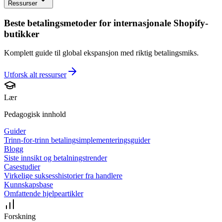
Ressurser
Beste betalingsmetoder for internasjonale Shopify-
butikker
Komplett guide til global ekspansjon med riktig betalingsmiks.
Utforsk alt
ressurser
Lær
Pedagogisk innhold
Guider
Trinn-for-trinn betalingsimplementeringsguider
Blogg
Siste innsikt og betalningstrender
Casestudier
Virkelige suksesshistorier fra handlere
Kunnskapsbase
Omfattende hjelpeartikler
Forskning