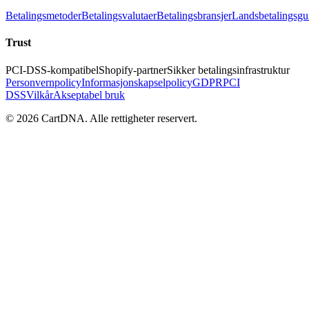
Betalingsmetoder
Betalingsvalutaer
Betalingsbransjer
Landsbetalingsgu
Trust
PCI-DSS-kompatibel
Shopify-partner
Sikker betalingsinfrastruktur
Personvernpolicy
Informasjonskapselpolicy
GDPR
PCI
DSS
Vilkår
Akseptabel bruk
©
2026
CartDNA
.
Alle rettigheter reservert
.