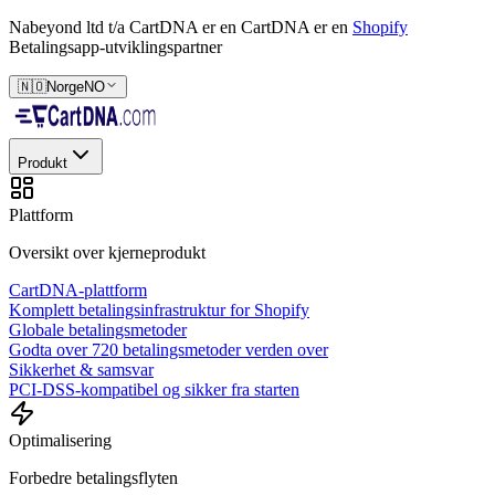
Nabeyond ltd t/a CartDNA er en
CartDNA er en
Shopify
Betalingsapp-utviklingspartner
🇳🇴
Norge
NO
Produkt
Plattform
Oversikt over kjerneprodukt
CartDNA-plattform
Komplett betalingsinfrastruktur for Shopify
Globale betalingsmetoder
Godta over 720 betalingsmetoder verden over
Sikkerhet & samsvar
PCI-DSS-kompatibel og sikker fra starten
Optimalisering
Forbedre betalingsflyten