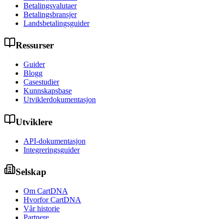
Betalingsvalutaer
Betalingsbransjer
Landsbetalingsguider
Ressurser
Guider
Blogg
Casestudier
Kunnskapsbase
Utviklerdokumentasjon
Utviklere
API-dokumentasjon
Integreringsguider
Selskap
Om CartDNA
Hvorfor CartDNA
Vår historie
Partnere