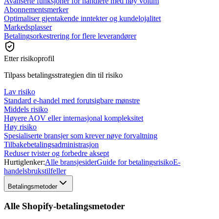
Avanserte funksjoner for handlere med høy volum
Abonnementsmerker
Optimaliser gjentakende inntekter og kundelojalitet
Markedsplasser
Betalingsorkestrering for flere leverandører
Etter risikoprofil
Tilpass betalingsstrategien din til risiko
Lav risiko
Standard e-handel med forutsigbare mønstre
Middels risiko
Høyere AOV eller internasjonal kompleksitet
Høy risiko
Spesialiserte bransjer som krever nøye forvaltning
Tilbakebetalingsadministrasjon
Reduser tvister og forbedre aksept
Hurtiglenker:
Alle bransjesider
Guide for betalingsrisiko
E-
handelsbrukstilfeller
Betalingsmetoder
Alle Shopify-betalingsmetoder