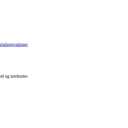
etalingsvalutaer
d og territorier.