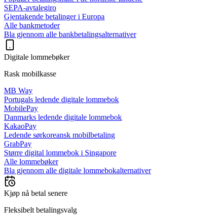
SEPA-avtalegiro
Gjentakende betalinger i Europa
Alle bankmetoder
Bla gjennom alle bankbetalingsalternativer
Digitale lommebøker
Rask mobilkasse
MB Way
Portugals ledende digitale lommebok
MobilePay
Danmarks ledende digitale lommebok
KakaoPay
Ledende sørkoreansk mobilbetaling
GrabPay
Større digital lommebok i Singapore
Alle lommebøker
Bla gjennom alle digitale lommebokalternativer
Kjøp nå betal senere
Fleksibelt betalingsvalg