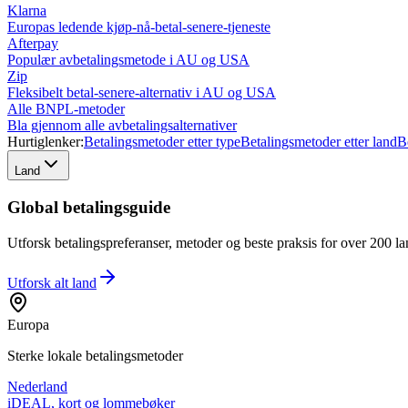
Klarna
Europas ledende kjøp-nå-betal-senere-tjeneste
Afterpay
Populær avbetalingsmetode i AU og USA
Zip
Fleksibelt betal-senere-alternativ i AU og USA
Alle BNPL-metoder
Bla gjennom alle avbetalingsalternativer
Hurtiglenker:
Betalingsmetoder etter type
Betalingsmetoder etter land
B
Land
Global betalingsguide
Utforsk betalingspreferanser, metoder og beste praksis for over 200 lan
Utforsk alt
land
Europa
Sterke lokale betalingsmetoder
Nederland
iDEAL, kort og lommebøker