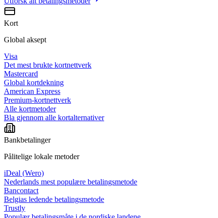
Utforsk alt
betalingsmetoder
Kort
Global aksept
Visa
Det mest brukte kortnettverk
Mastercard
Global kortdekning
American Express
Premium-kortnettverk
Alle kortmetoder
Bla gjennom alle kortalternativer
Bankbetalinger
Pålitelige lokale metoder
iDeal (Wero)
Nederlands mest populære betalingsmetode
Bancontact
Belgias ledende betalingsmetode
Trustly
Populær betalingsmåte i de nordiske landene