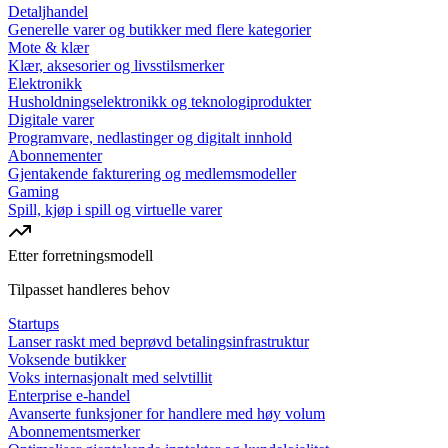
Detaljhandel
Generelle varer og butikker med flere kategorier
Mote & klær
Klær, aksesorier og livsstilsmerker
Elektronikk
Husholdningselektronikk og teknologiprodukter
Digitale varer
Programvare, nedlastinger og digitalt innhold
Abonnementer
Gjentakende fakturering og medlemsmodeller
Gaming
Spill, kjøp i spill og virtuelle varer
Etter forretningsmodell
Tilpasset handleres behov
Startups
Lanser raskt med beprøvd betalingsinfrastruktur
Voksende butikker
Voks internasjonalt med selvtillit
Enterprise e-handel
Avanserte funksjoner for handlere med høy volum
Abonnementsmerker