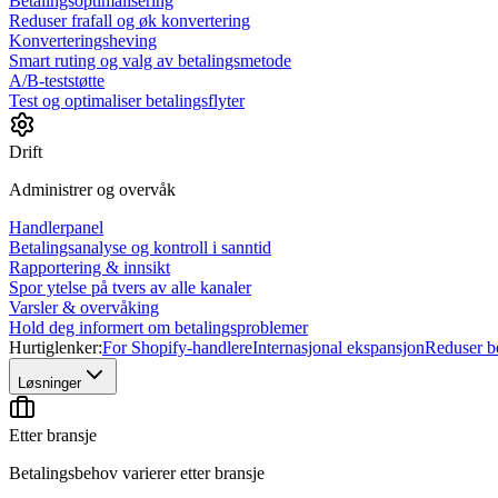
Betalingsoptimalisering
Reduser frafall og øk konvertering
Konverteringsheving
Smart ruting og valg av betalingsmetode
A/B-teststøtte
Test og optimaliser betalingsflyter
Drift
Administrer og overvåk
Handlerpanel
Betalingsanalyse og kontroll i sanntid
Rapportering & innsikt
Spor ytelse på tvers av alle kanaler
Varsler & overvåking
Hold deg informert om betalingsproblemer
Hurtiglenker:
For Shopify-handlere
Internasjonal ekspansjon
Reduser be
Løsninger
Etter bransje
Betalingsbehov varierer etter bransje