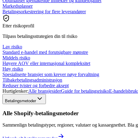
Optimaliser gjentakende inntekter og kundelojalitet
Markedsplasser
Betalingsorkestrering for flere leverandører
Etter risikoprofil
Tilpass betalingsstrategien din til risiko
Lav risiko
Standard e-handel med forutsigbare mønstre
Middels risiko
Høyere AOV eller internasjonal kompleksitet
Høy risiko
Spesialiserte bransjer som krever nøye forvaltning
Tilbakebetalingsadministrasjon
Reduser tvister og forbedre aksept
Hurtiglenker:
Alle bransjesider
Guide for betalingsrisiko
E-handelsbrukst
Betalingsmetoder
Alle Shopify-betalingsmetoder
Sammenlign betalingstyper, regioner, valutaer og kassaegnethet. Bla