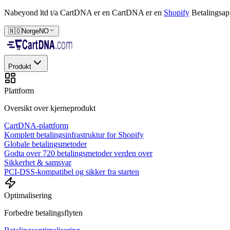
Nabeyond ltd t/a CartDNA er en
CartDNA er en
Shopify
Betalingsap
🇳🇴
Norge
NO
Produkt
Plattform
Oversikt over kjerneprodukt
CartDNA-plattform
Komplett betalingsinfrastruktur for Shopify
Globale betalingsmetoder
Godta over 720 betalingsmetoder verden over
Sikkerhet & samsvar
PCI-DSS-kompatibel og sikker fra starten
Optimalisering
Forbedre betalingsflyten