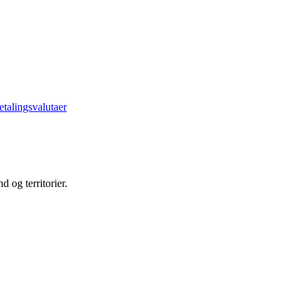
etalingsvalutaer
d og territorier.