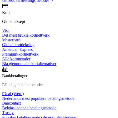
Utforsk alt
betalingsmetoder
Kort
Global aksept
Visa
Det mest brukte kortnettverk
Mastercard
Global kortdekning
American Express
Premium-kortnettverk
Alle kortmetoder
Bla gjennom alle kortalternativer
Bankbetalinger
Pålitelige lokale metoder
iDeal (Wero)
Nederlands mest populære betalingsmetode
Bancontact
Belgias ledende betalingsmetode
Trustly
Populær betalingsmåte i de nordiske landene