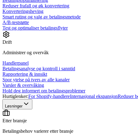
Betalingsoptimalisering
Reduser frafall og øk konvertering
Konverteringsheving
Smart ruting og valg av betalingsmetode
A/B-teststøtte
Test og optimaliser betalingsflyter
Drift
Administrer og overvåk
Handlerpanel
Betalingsanalyse og kontroll i sanntid
Rapportering & innsikt
Spor ytelse på tvers av alle kanaler
Varsler & overvåking
Hold deg informert om betalingsproblemer
Hurtiglenker:
For Shopify-handlere
Internasjonal ekspansjon
Reduser be
Løsninger
Etter bransje
Betalingsbehov varierer etter bransje