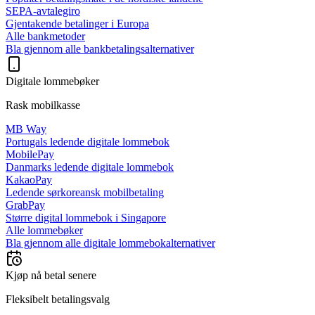
SEPA-avtalegiro
Gjentakende betalinger i Europa
Alle bankmetoder
Bla gjennom alle bankbetalingsalternativer
Digitale lommebøker
Rask mobilkasse
MB Way
Portugals ledende digitale lommebok
MobilePay
Danmarks ledende digitale lommebok
KakaoPay
Ledende sørkoreansk mobilbetaling
GrabPay
Større digital lommebok i Singapore
Alle lommebøker
Bla gjennom alle digitale lommebokalternativer
Kjøp nå betal senere
Fleksibelt betalingsvalg