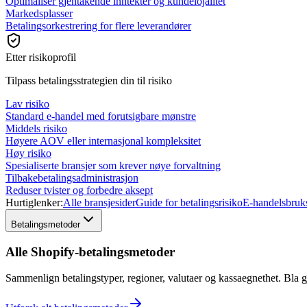
Optimaliser gjentakende inntekter og kundelojalitet
Markedsplasser
Betalingsorkestrering for flere leverandører
Etter risikoprofil
Tilpass betalingsstrategien din til risiko
Lav risiko
Standard e-handel med forutsigbare mønstre
Middels risiko
Høyere AOV eller internasjonal kompleksitet
Høy risiko
Spesialiserte bransjer som krever nøye forvaltning
Tilbakebetalingsadministrasjon
Reduser tvister og forbedre aksept
Hurtiglenker:
Alle bransjesider
Guide for betalingsrisiko
E-handelsbrukst
Betalingsmetoder
Alle Shopify-betalingsmetoder
Sammenlign betalingstyper, regioner, valutaer og kassaegnethet. Bla