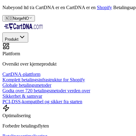
Nabeyond ltd t/a CartDNA er en
CartDNA er en
Shopify
Betalingsap
🇳🇴
Norge
NO
Produkt
Plattform
Oversikt over kjerneprodukt
CartDNA-plattform
Komplett betalingsinfrastruktur for Shopify
Globale betalingsmetoder
Godta over 720 betalingsmetoder verden over
Sikkerhet & samsvar
PCI-DSS-kompatibel og sikker fra starten
Optimalisering
Forbedre betalingsflyten