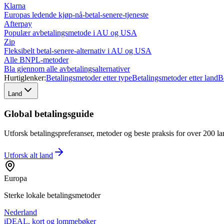
Klarna
Europas ledende kjøp-nå-betal-senere-tjeneste
Afterpay
Populær avbetalingsmetode i AU og USA
Zip
Fleksibelt betal-senere-alternativ i AU og USA
Alle BNPL-metoder
Bla gjennom alle avbetalingsalternativer
Hurtiglenker:
Betalingsmetoder etter type
Betalingsmetoder etter land
B
Land
Global betalingsguide
Utforsk betalingspreferanser, metoder og beste praksis for over 200 lan
Utforsk alt
land
Europa
Sterke lokale betalingsmetoder
Nederland
iDEAL, kort og lommebøker