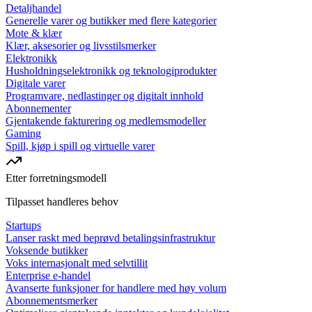
Detaljhandel
Generelle varer og butikker med flere kategorier
Mote & klær
Klær, aksesorier og livsstilsmerker
Elektronikk
Husholdningselektronikk og teknologiprodukter
Digitale varer
Programvare, nedlastinger og digitalt innhold
Abonnementer
Gjentakende fakturering og medlemsmodeller
Gaming
Spill, kjøp i spill og virtuelle varer
Etter forretningsmodell
Tilpasset handleres behov
Startups
Lanser raskt med beprøvd betalingsinfrastruktur
Voksende butikker
Voks internasjonalt med selvtillit
Enterprise e-handel
Avanserte funksjoner for handlere med høy volum
Abonnementsmerker