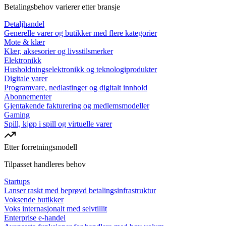
Betalingsbehov varierer etter bransje
Detaljhandel
Generelle varer og butikker med flere kategorier
Mote & klær
Klær, aksesorier og livsstilsmerker
Elektronikk
Husholdningselektronikk og teknologiprodukter
Digitale varer
Programvare, nedlastinger og digitalt innhold
Abonnementer
Gjentakende fakturering og medlemsmodeller
Gaming
Spill, kjøp i spill og virtuelle varer
Etter forretningsmodell
Tilpasset handleres behov
Startups
Lanser raskt med beprøvd betalingsinfrastruktur
Voksende butikker
Voks internasjonalt med selvtillit
Enterprise e-handel