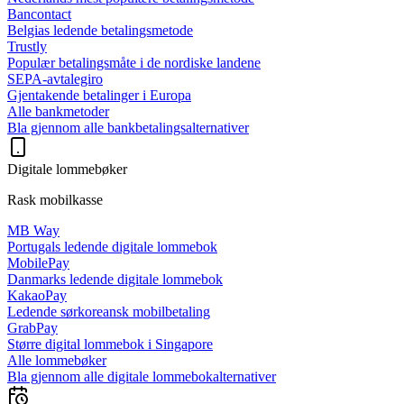
Bancontact
Belgias ledende betalingsmetode
Trustly
Populær betalingsmåte i de nordiske landene
SEPA-avtalegiro
Gjentakende betalinger i Europa
Alle bankmetoder
Bla gjennom alle bankbetalingsalternativer
Digitale lommebøker
Rask mobilkasse
MB Way
Portugals ledende digitale lommebok
MobilePay
Danmarks ledende digitale lommebok
KakaoPay
Ledende sørkoreansk mobilbetaling
GrabPay
Større digital lommebok i Singapore
Alle lommebøker
Bla gjennom alle digitale lommebokalternativer