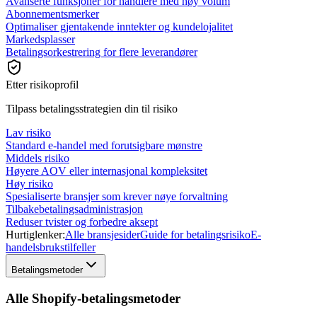
Avanserte funksjoner for handlere med høy volum
Abonnementsmerker
Optimaliser gjentakende inntekter og kundelojalitet
Markedsplasser
Betalingsorkestrering for flere leverandører
Etter risikoprofil
Tilpass betalingsstrategien din til risiko
Lav risiko
Standard e-handel med forutsigbare mønstre
Middels risiko
Høyere AOV eller internasjonal kompleksitet
Høy risiko
Spesialiserte bransjer som krever nøye forvaltning
Tilbakebetalingsadministrasjon
Reduser tvister og forbedre aksept
Hurtiglenker:
Alle bransjesider
Guide for betalingsrisiko
E-
handelsbrukstilfeller
Betalingsmetoder
Alle Shopify-betalingsmetoder