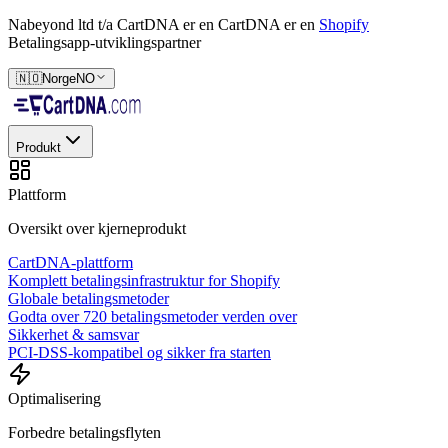
Nabeyond ltd t/a CartDNA er en
CartDNA er en
Shopify
Betalingsapp-utviklingspartner
🇳🇴
Norge
NO
Produkt
Plattform
Oversikt over kjerneprodukt
CartDNA-plattform
Komplett betalingsinfrastruktur for Shopify
Globale betalingsmetoder
Godta over 720 betalingsmetoder verden over
Sikkerhet & samsvar
PCI-DSS-kompatibel og sikker fra starten
Optimalisering
Forbedre betalingsflyten