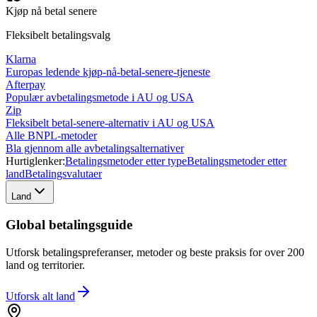
Kjøp nå betal senere
Fleksibelt betalingsvalg
Klarna
Europas ledende kjøp-nå-betal-senere-tjeneste
Afterpay
Populær avbetalingsmetode i AU og USA
Zip
Fleksibelt betal-senere-alternativ i AU og USA
Alle BNPL-metoder
Bla gjennom alle avbetalingsalternativer
Hurtiglenker:
Betalingsmetoder etter type
Betalingsmetoder etter
land
Betalingsvalutaer
Land
Global betalingsguide
Utforsk betalingspreferanser, metoder og beste praksis for over 200
land og territorier.
Utforsk alt
land