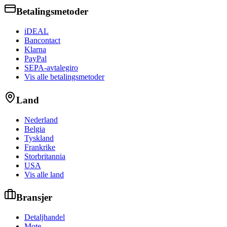
Betalingsmetoder
iDEAL
Bancontact
Klarna
PayPal
SEPA-avtalegiro
Vis alle betalingsmetoder
Land
Nederland
Belgia
Tyskland
Frankrike
Storbritannia
USA
Vis alle land
Bransjer
Detaljhandel
Mote