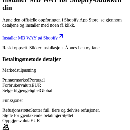
din
Åpne den offisielle oppføringen i Shopify App Store, se gjennom
detaljene og installer med noen få klikk.
Installer MB WAY på Shopify
Raskt oppsett. Sikker installasjon. Åpnes i en ny fane.
Betalingsmetode detaljer
Markedstilpasning
Primærmarked
Portugal
Forbrukervaluta
EUR
Selgertilgjengelighet
Global
Funksjoner
Refusjonsstøtte
Støtter full, flere og delvise refusjoner.
Støtte for gjentakende betalinger
Støttet
Oppgjørsvaluta
EUR