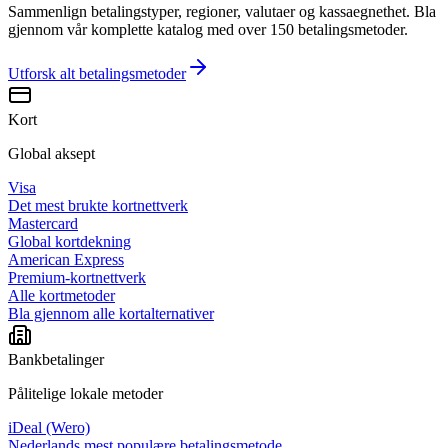
Sammenlign betalingstyper, regioner, valutaer og kassaegnethet. Bla
gjennom vår komplette katalog med over 150 betalingsmetoder.
Utforsk alt
betalingsmetoder
Kort
Global aksept
Visa
Det mest brukte kortnettverk
Mastercard
Global kortdekning
American Express
Premium-kortnettverk
Alle kortmetoder
Bla gjennom alle kortalternativer
Bankbetalinger
Pålitelige lokale metoder
iDeal (Wero)
Nederlands mest populære betalingsmetode