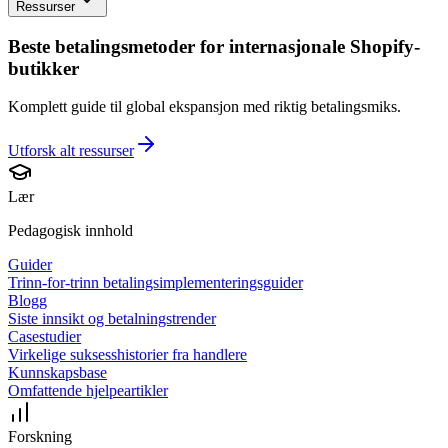
Ressurser
Beste betalingsmetoder for internasjonale Shopify-
butikker
Komplett guide til global ekspansjon med riktig betalingsmiks.
Utforsk alt
ressurser
Lær
Pedagogisk innhold
Guider
Trinn-for-trinn betalingsimplementeringsguider
Blogg
Siste innsikt og betalningstrender
Casestudier
Virkelige suksesshistorier fra handlere
Kunnskapsbase
Omfattende hjelpeartikler
Forskning