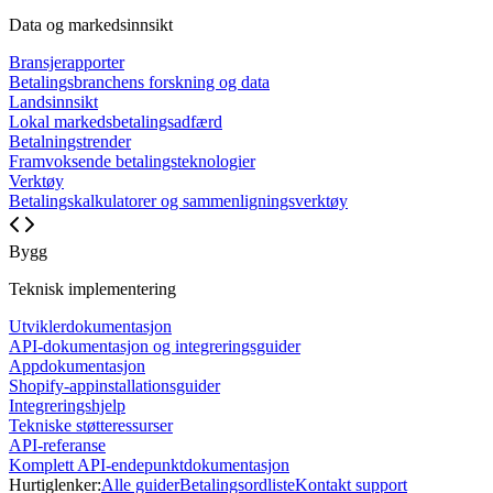
Data og markedsinnsikt
Bransjerapporter
Betalingsbranchens forskning og data
Landsinnsikt
Lokal markedsbetalingsadfærd
Betalningstrender
Framvoksende betalingsteknologier
Verktøy
Betalingskalkulatorer og sammenligningsverktøy
Bygg
Teknisk implementering
Utviklerdokumentasjon
API-dokumentasjon og integreringsguider
Appdokumentasjon
Shopify-appinstallationsguider
Integreringshjelp
Tekniske støtteressurser
API-referanse
Komplett API-endepunktdokumentasjon
Hurtiglenker:
Alle guider
Betalingsordliste
Kontakt support