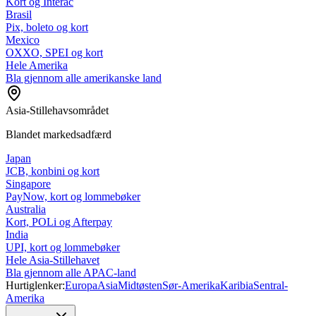
Kort og Interac
Brasil
Pix, boleto og kort
Mexico
OXXO, SPEI og kort
Hele Amerika
Bla gjennom alle amerikanske land
Asia-Stillehavsområdet
Blandet markedsadfærd
Japan
JCB, konbini og kort
Singapore
PayNow, kort og lommebøker
Australia
Kort, POLi og Afterpay
India
UPI, kort og lommebøker
Hele Asia-Stillehavet
Bla gjennom alle APAC-land
Hurtiglenker:
Europa
Asia
Midtøsten
Sør-Amerika
Karibia
Sentral-
Amerika