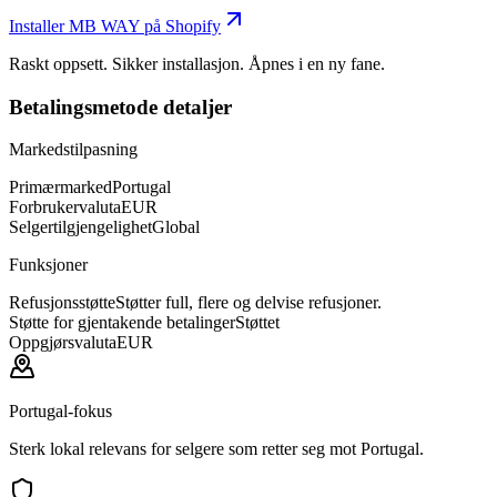
Installer MB WAY på Shopify
Raskt oppsett. Sikker installasjon. Åpnes i en ny fane.
Betalingsmetode detaljer
Markedstilpasning
Primærmarked
Portugal
Forbrukervaluta
EUR
Selgertilgjengelighet
Global
Funksjoner
Refusjonsstøtte
Støtter full, flere og delvise refusjoner.
Støtte for gjentakende betalinger
Støttet
Oppgjørsvaluta
EUR
Portugal-fokus
Sterk lokal relevans for selgere som retter seg mot Portugal.