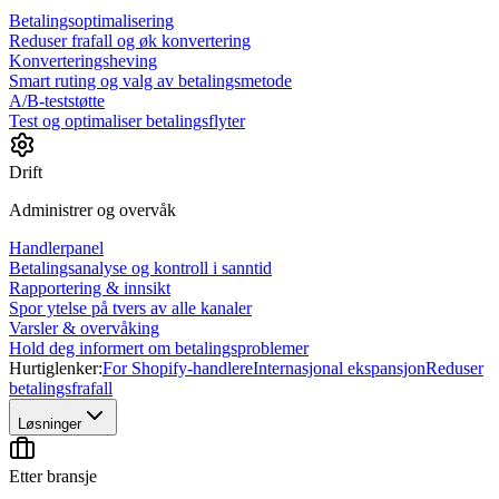
Betalingsoptimalisering
Reduser frafall og øk konvertering
Konverteringsheving
Smart ruting og valg av betalingsmetode
A/B-teststøtte
Test og optimaliser betalingsflyter
Drift
Administrer og overvåk
Handlerpanel
Betalingsanalyse og kontroll i sanntid
Rapportering & innsikt
Spor ytelse på tvers av alle kanaler
Varsler & overvåking
Hold deg informert om betalingsproblemer
Hurtiglenker:
For Shopify-handlere
Internasjonal ekspansjon
Reduser
betalingsfrafall
Løsninger
Etter bransje