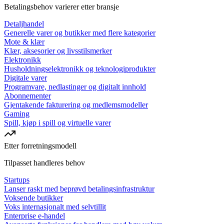
Betalingsbehov varierer etter bransje
Detaljhandel
Generelle varer og butikker med flere kategorier
Mote & klær
Klær, aksesorier og livsstilsmerker
Elektronikk
Husholdningselektronikk og teknologiprodukter
Digitale varer
Programvare, nedlastinger og digitalt innhold
Abonnementer
Gjentakende fakturering og medlemsmodeller
Gaming
Spill, kjøp i spill og virtuelle varer
Etter forretningsmodell
Tilpasset handleres behov
Startups
Lanser raskt med beprøvd betalingsinfrastruktur
Voksende butikker
Voks internasjonalt med selvtillit
Enterprise e-handel