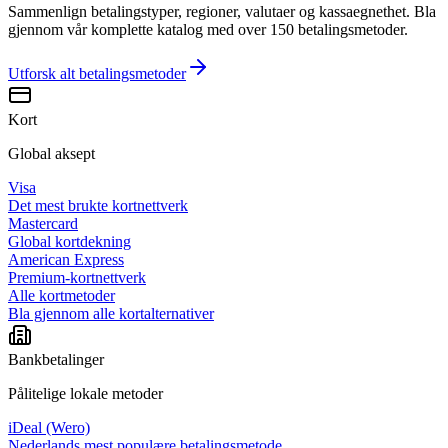
Sammenlign betalingstyper, regioner, valutaer og kassaegnethet. Bla
gjennom vår komplette katalog med over 150 betalingsmetoder.
Utforsk alt
betalingsmetoder
Kort
Global aksept
Visa
Det mest brukte kortnettverk
Mastercard
Global kortdekning
American Express
Premium-kortnettverk
Alle kortmetoder
Bla gjennom alle kortalternativer
Bankbetalinger
Pålitelige lokale metoder
iDeal (Wero)
Nederlands mest populære betalingsmetode