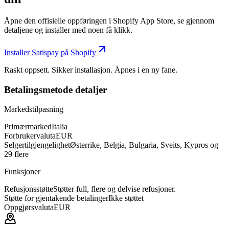
Åpne den offisielle oppføringen i Shopify App Store, se gjennom
detaljene og installer med noen få klikk.
Installer Satispay på Shopify
Raskt oppsett. Sikker installasjon. Åpnes i en ny fane.
Betalingsmetode detaljer
Markedstilpasning
Primærmarked
Italia
Forbrukervaluta
EUR
Selgertilgjengelighet
Østerrike, Belgia, Bulgaria, Sveits, Kypros og
29 flere
Funksjoner
Refusjonsstøtte
Støtter full, flere og delvise refusjoner.
Støtte for gjentakende betalinger
Ikke støttet
Oppgjørsvaluta
EUR