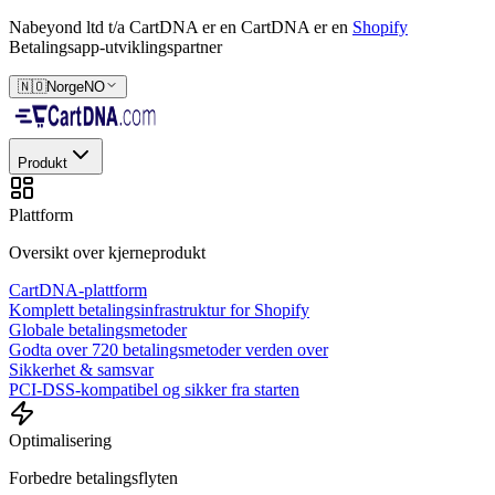
Nabeyond ltd t/a CartDNA er en
CartDNA er en
Shopify
Betalingsapp-utviklingspartner
🇳🇴
Norge
NO
Produkt
Plattform
Oversikt over kjerneprodukt
CartDNA-plattform
Komplett betalingsinfrastruktur for Shopify
Globale betalingsmetoder
Godta over 720 betalingsmetoder verden over
Sikkerhet & samsvar
PCI-DSS-kompatibel og sikker fra starten
Optimalisering
Forbedre betalingsflyten