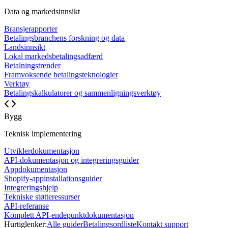
Data og markedsinnsikt
Bransjerapporter
Betalingsbranchens forskning og data
Landsinnsikt
Lokal markedsbetalingsadfærd
Betalningstrender
Framvoksende betalingsteknologier
Verktøy
Betalingskalkulatorer og sammenligningsverktøy
Bygg
Teknisk implementering
Utviklerdokumentasjon
API-dokumentasjon og integreringsguider
Appdokumentasjon
Shopify-appinstallationsguider
Integreringshjelp
Tekniske støtteressurser
API-referanse
Komplett API-endepunktdokumentasjon
Hurtiglenker:
Alle guider
Betalingsordliste
Kontakt support