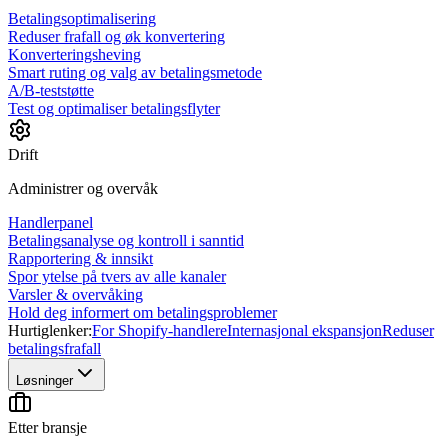
Betalingsoptimalisering
Reduser frafall og øk konvertering
Konverteringsheving
Smart ruting og valg av betalingsmetode
A/B-teststøtte
Test og optimaliser betalingsflyter
Drift
Administrer og overvåk
Handlerpanel
Betalingsanalyse og kontroll i sanntid
Rapportering & innsikt
Spor ytelse på tvers av alle kanaler
Varsler & overvåking
Hold deg informert om betalingsproblemer
Hurtiglenker:
For Shopify-handlere
Internasjonal ekspansjon
Reduser
betalingsfrafall
Løsninger
Etter bransje