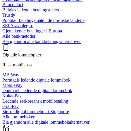
Bancontact
Belgias ledende betalingsmetode
Trustly
Populær betalingsmåte i de nordiske landene
SEPA-avtalegiro
Gjentakende betalinger i Europa
Alle bankmetoder
Bla gjennom alle bankbetalingsalternativer
Digitale lommebøker
Rask mobilkasse
MB Way
Portugals ledende digitale lommebok
MobilePay
Danmarks ledende digitale lommebok
KakaoPay
Ledende sørkoreansk mobilbetaling
GrabPay
Større digital lommebok i Singapore
Alle lommebøker
Bla gjennom alle digitale lommebokalternativer