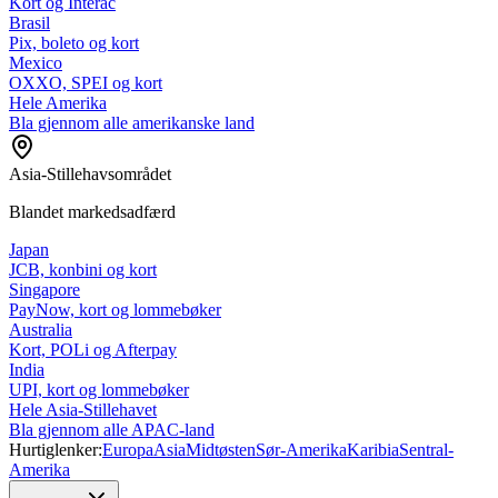
Kort og Interac
Brasil
Pix, boleto og kort
Mexico
OXXO, SPEI og kort
Hele Amerika
Bla gjennom alle amerikanske land
Asia-Stillehavsområdet
Blandet markedsadfærd
Japan
JCB, konbini og kort
Singapore
PayNow, kort og lommebøker
Australia
Kort, POLi og Afterpay
India
UPI, kort og lommebøker
Hele Asia-Stillehavet
Bla gjennom alle APAC-land
Hurtiglenker:
Europa
Asia
Midtøsten
Sør-Amerika
Karibia
Sentral-
Amerika