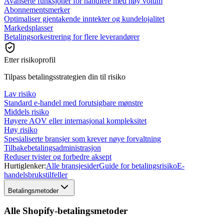
Avanserte funksjoner for handlere med høy volum
Abonnementsmerker
Optimaliser gjentakende inntekter og kundelojalitet
Markedsplasser
Betalingsorkestrering for flere leverandører
Etter risikoprofil
Tilpass betalingsstrategien din til risiko
Lav risiko
Standard e-handel med forutsigbare mønstre
Middels risiko
Høyere AOV eller internasjonal kompleksitet
Høy risiko
Spesialiserte bransjer som krever nøye forvaltning
Tilbakebetalingsadministrasjon
Reduser tvister og forbedre aksept
Hurtiglenker:
Alle bransjesider
Guide for betalingsrisiko
E-
handelsbrukstilfeller
Betalingsmetoder
Alle Shopify-betalingsmetoder