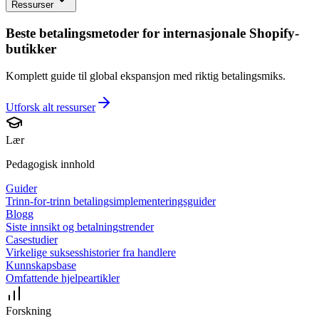
Ressurser
Beste betalingsmetoder for internasjonale Shopify-
butikker
Komplett guide til global ekspansjon med riktig betalingsmiks.
Utforsk alt
ressurser
Lær
Pedagogisk innhold
Guider
Trinn-for-trinn betalingsimplementeringsguider
Blogg
Siste innsikt og betalningstrender
Casestudier
Virkelige suksesshistorier fra handlere
Kunnskapsbase
Omfattende hjelpeartikler
Forskning