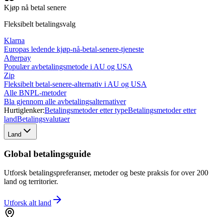
Kjøp nå betal senere
Fleksibelt betalingsvalg
Klarna
Europas ledende kjøp-nå-betal-senere-tjeneste
Afterpay
Populær avbetalingsmetode i AU og USA
Zip
Fleksibelt betal-senere-alternativ i AU og USA
Alle BNPL-metoder
Bla gjennom alle avbetalingsalternativer
Hurtiglenker:
Betalingsmetoder etter type
Betalingsmetoder etter
land
Betalingsvalutaer
Land
Global betalingsguide
Utforsk betalingspreferanser, metoder og beste praksis for over 200
land og territorier.
Utforsk alt
land