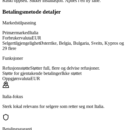
Raskt oppsett. Sikker installasjon. Åpnes i en ny fane.
Betalingsmetode detaljer
Markedstilpasning
Primærmarked
Italia
Forbrukervaluta
EUR
Selgertilgjengelighet
Østerrike, Belgia, Bulgaria, Sveits, Kypros og
29 flere
Funksjoner
Refusjonsstøtte
Støtter full, flere og delvise refusjoner.
Støtte for gjentakende betalinger
Ikke støttet
Oppgjørsvaluta
EUR
Italia-fokus
Sterk lokal relevans for selgere som retter seg mot Italia.
Betalingsgaranti