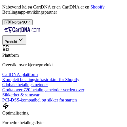
Nabeyond ltd t/a CartDNA er en
CartDNA er en
Shopify
Betalingsapp-utviklingspartner
🇳🇴
Norge
NO
Produkt
Plattform
Oversikt over kjerneprodukt
CartDNA-plattform
Komplett betalingsinfrastruktur for Shopify
Globale betalingsmetoder
Godta over 720 betalingsmetoder verden over
Sikkerhet & samsvar
PCI-DSS-kompatibel og sikker fra starten
Optimalisering
Forbedre betalingsflyten