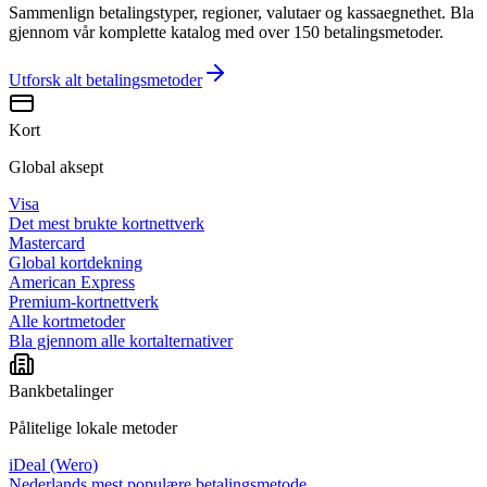
Sammenlign betalingstyper, regioner, valutaer og kassaegnethet. Bla
gjennom vår komplette katalog med over 150 betalingsmetoder.
Utforsk alt
betalingsmetoder
Kort
Global aksept
Visa
Det mest brukte kortnettverk
Mastercard
Global kortdekning
American Express
Premium-kortnettverk
Alle kortmetoder
Bla gjennom alle kortalternativer
Bankbetalinger
Pålitelige lokale metoder
iDeal (Wero)
Nederlands mest populære betalingsmetode