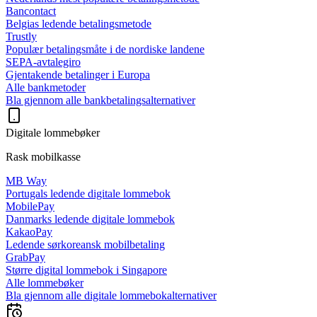
Bancontact
Belgias ledende betalingsmetode
Trustly
Populær betalingsmåte i de nordiske landene
SEPA-avtalegiro
Gjentakende betalinger i Europa
Alle bankmetoder
Bla gjennom alle bankbetalingsalternativer
Digitale lommebøker
Rask mobilkasse
MB Way
Portugals ledende digitale lommebok
MobilePay
Danmarks ledende digitale lommebok
KakaoPay
Ledende sørkoreansk mobilbetaling
GrabPay
Større digital lommebok i Singapore
Alle lommebøker
Bla gjennom alle digitale lommebokalternativer