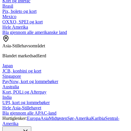
Kort og Interac
Brasil
Pix, boleto og kort
Mexico
OXXO, SPEI og kort
Hele Amerika
Bla gjennom alle amerikanske land
Asia-Stillehavsområdet
Blandet markedsadfærd
Japan
JCB, konbini og kort
Singapore
PayNow, kort og lommebøker
Australia
Kort, POLi og Afterpay
India
UPI, kort og lommebøker
Hele Asia-Stillehavet
Bla gjennom alle APAC-land
Hurtiglenker:
Europa
Asia
Midtøsten
Sør-Amerika
Karibia
Sentral-
Amerika