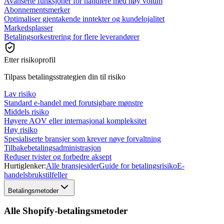
Avanserte funksjoner for handlere med høy volum
Abonnementsmerker
Optimaliser gjentakende inntekter og kundelojalitet
Markedsplasser
Betalingsorkestrering for flere leverandører
Etter risikoprofil
Tilpass betalingsstrategien din til risiko
Lav risiko
Standard e-handel med forutsigbare mønstre
Middels risiko
Høyere AOV eller internasjonal kompleksitet
Høy risiko
Spesialiserte bransjer som krever nøye forvaltning
Tilbakebetalingsadministrasjon
Reduser tvister og forbedre aksept
Hurtiglenker:
Alle bransjesider
Guide for betalingsrisiko
E-
handelsbrukstilfeller
Betalingsmetoder
Alle Shopify-betalingsmetoder