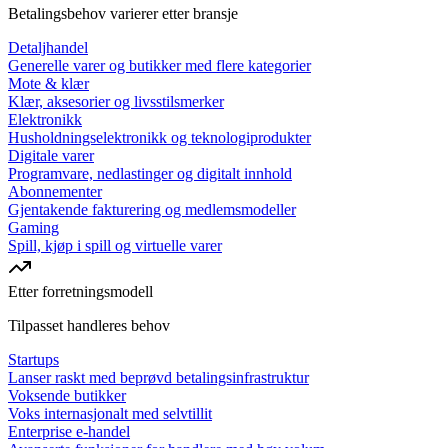
Betalingsbehov varierer etter bransje
Detaljhandel
Generelle varer og butikker med flere kategorier
Mote & klær
Klær, aksesorier og livsstilsmerker
Elektronikk
Husholdningselektronikk og teknologiprodukter
Digitale varer
Programvare, nedlastinger og digitalt innhold
Abonnementer
Gjentakende fakturering og medlemsmodeller
Gaming
Spill, kjøp i spill og virtuelle varer
Etter forretningsmodell
Tilpasset handleres behov
Startups
Lanser raskt med beprøvd betalingsinfrastruktur
Voksende butikker
Voks internasjonalt med selvtillit
Enterprise e-handel