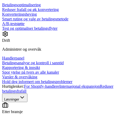
Betalingsoptimalisering
Reduser frafall og øk konvertering
Konverteringsheving
Smart ruting og valg av betalingsmetode
A/B-teststøtte
Test og optimaliser betalingsflyter
Drift
Administrer og overvåk
Handlerpanel
Betalingsanalyse og kontroll i sanntid
Rapportering & innsikt
Spor ytelse på tvers av alle kanaler
Varsler & overvåking
Hold deg informert om betalingsproblemer
Hurtiglenker:
For Shopify-handlere
Internasjonal ekspansjon
Reduser
betalingsfrafall
Løsninger
Etter bransje