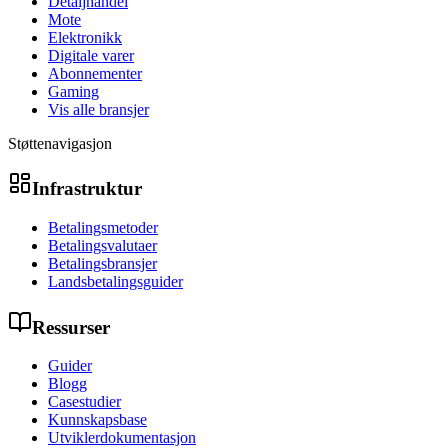
Detaljhandel
Mote
Elektronikk
Digitale varer
Abonnementer
Gaming
Vis alle bransjer
Støttenavigasjon
Infrastruktur
Betalingsmetoder
Betalingsvalutaer
Betalingsbransjer
Landsbetalingsguider
Ressurser
Guider
Blogg
Casestudier
Kunnskapsbase
Utviklerdokumentasjon