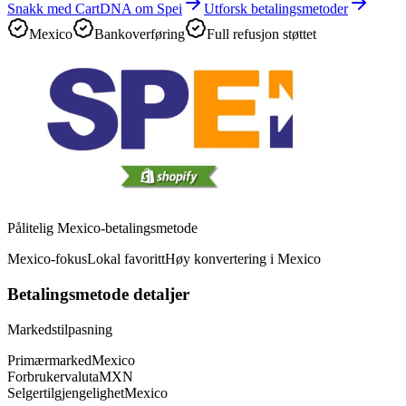
Snakk med CartDNA om Spei
Utforsk betalingsmetoder
Mexico
Bankoverføring
Full refusjon støttet
Pålitelig Mexico-betalingsmetode
Mexico-fokus
Lokal favoritt
Høy konvertering i Mexico
Betalingsmetode detaljer
Markedstilpasning
Primærmarked
Mexico
Forbrukervaluta
MXN
Selgertilgjengelighet
Mexico