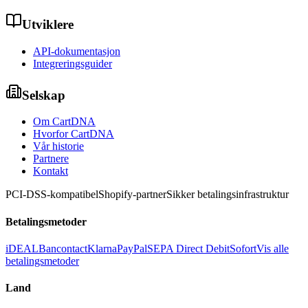
Utviklere
API-dokumentasjon
Integreringsguider
Selskap
Om CartDNA
Hvorfor CartDNA
Vår historie
Partnere
Kontakt
PCI-DSS-kompatibel
Shopify-partner
Sikker betalingsinfrastruktur
Betalingsmetoder
iDEAL
Bancontact
Klarna
PayPal
SEPA Direct Debit
Sofort
Vis alle
betalingsmetoder
Land