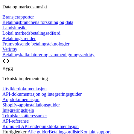
Data og markedsinnsikt
Bransjerapporter
Betalingsbranchens forskning og data
Landsinnsikt
Lokal markedsbetalingsadfærd
Betalningstrender
Framvoksende betalingsteknologier
Verktøy
Betalingskalkulatorer og sammenligningsverktøy
Bygg
Teknisk implementering
Utviklerdokumentasjon
API-dokumentasjon og integreringsguider
Appdokumentasjon
Shopify-appinstallationsguider
Integreringshjelp
Tekniske støtteressurser
API-referanse
Komplett API-endepunktdokumentasjon
Hurtiglenker:
Alle guider
Betalingsordliste
Kontakt support