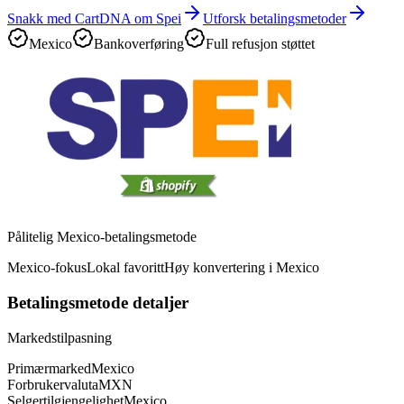
Snakk med CartDNA om Spei
Utforsk betalingsmetoder
Mexico
Bankoverføring
Full refusjon støttet
Pålitelig Mexico-betalingsmetode
Mexico-fokus
Lokal favoritt
Høy konvertering i Mexico
Betalingsmetode detaljer
Markedstilpasning
Primærmarked
Mexico
Forbrukervaluta
MXN
Selgertilgjengelighet
Mexico