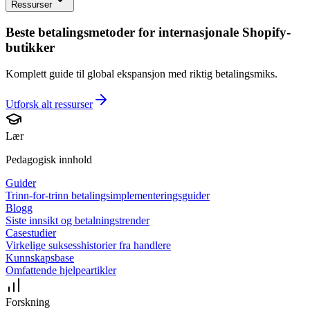
Ressurser
Beste betalingsmetoder for internasjonale Shopify-
butikker
Komplett guide til global ekspansjon med riktig betalingsmiks.
Utforsk alt
ressurser
Lær
Pedagogisk innhold
Guider
Trinn-for-trinn betalingsimplementeringsguider
Blogg
Siste innsikt og betalningstrender
Casestudier
Virkelige suksesshistorier fra handlere
Kunnskapsbase
Omfattende hjelpeartikler
Forskning