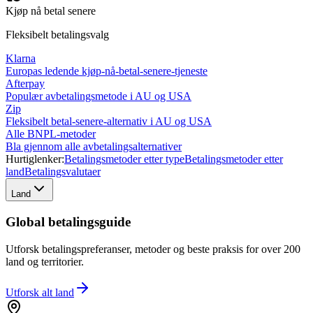
Kjøp nå betal senere
Fleksibelt betalingsvalg
Klarna
Europas ledende kjøp-nå-betal-senere-tjeneste
Afterpay
Populær avbetalingsmetode i AU og USA
Zip
Fleksibelt betal-senere-alternativ i AU og USA
Alle BNPL-metoder
Bla gjennom alle avbetalingsalternativer
Hurtiglenker:
Betalingsmetoder etter type
Betalingsmetoder etter
land
Betalingsvalutaer
Land
Global betalingsguide
Utforsk betalingspreferanser, metoder og beste praksis for over 200
land og territorier.
Utforsk alt
land