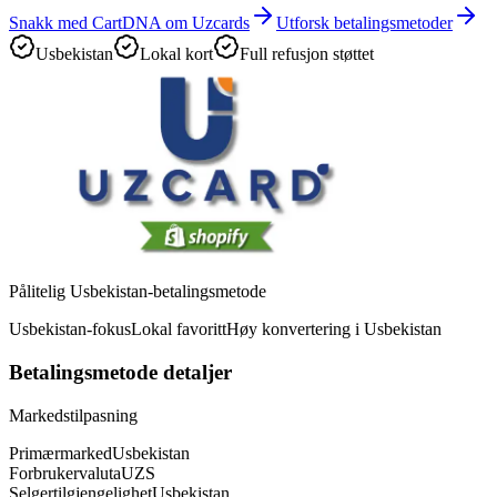
Snakk med CartDNA om Uzcards
Utforsk betalingsmetoder
Usbekistan
Lokal kort
Full refusjon støttet
Pålitelig Usbekistan-betalingsmetode
Usbekistan-fokus
Lokal favoritt
Høy konvertering i Usbekistan
Betalingsmetode detaljer
Markedstilpasning
Primærmarked
Usbekistan
Forbrukervaluta
UZS
Selgertilgjengelighet
Usbekistan