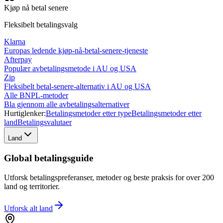
Kjøp nå betal senere
Fleksibelt betalingsvalg
Klarna
Europas ledende kjøp-nå-betal-senere-tjeneste
Afterpay
Populær avbetalingsmetode i AU og USA
Zip
Fleksibelt betal-senere-alternativ i AU og USA
Alle BNPL-metoder
Bla gjennom alle avbetalingsalternativer
Hurtiglenker:
Betalingsmetoder etter type
Betalingsmetoder etter
land
Betalingsvalutaer
Land
Global betalingsguide
Utforsk betalingspreferanser, metoder og beste praksis for over 200
land og territorier.
Utforsk alt
land