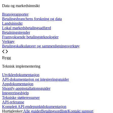
Data og markedsinnsikt
Bransjerapporter
Betalingsbranchens forskning og data
Landsinnsikt
Lokal markedsbetalingsadfærd
Betalningstrender
Framvoksende betalingsteknologier
Verktøy
Betalingskalkulatorer og sammenligningsverktøy
Bygg
Teknisk implementering
Utviklerdokumentasjon
API-dokumentasjon og integreringsguider
Appdokumentasjon
Shopify-appinstallationsguider
Integreringshjelp
Tekniske støtteressurser
API-referanse
Komplett API-endepunktdokumentasjon
Hurtiglenker:
Alle guider
Betalingsordliste
Kontakt support