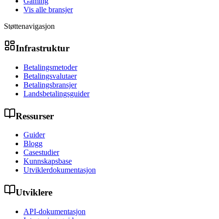
Gaming
Vis alle bransjer
Støttenavigasjon
Infrastruktur
Betalingsmetoder
Betalingsvalutaer
Betalingsbransjer
Landsbetalingsguider
Ressurser
Guider
Blogg
Casestudier
Kunnskapsbase
Utviklerdokumentasjon
Utviklere
API-dokumentasjon