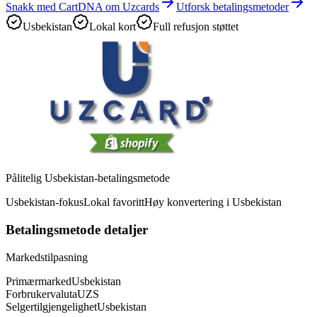
Snakk med CartDNA om Uzcards
Utforsk betalingsmetoder
Usbekistan
Lokal kort
Full refusjon støttet
Pålitelig Usbekistan-betalingsmetode
Usbekistan-fokus
Lokal favoritt
Høy konvertering i Usbekistan
Betalingsmetode detaljer
Markedstilpasning
Primærmarked
Usbekistan
Forbrukervaluta
UZS
Selgertilgjengelighet
Usbekistan