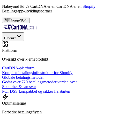
Nabeyond ltd t/a CartDNA er en
CartDNA er en
Shopify
Betalingsapp-utviklingspartner
🇳🇴
Norge
NO
Produkt
Plattform
Oversikt over kjerneprodukt
CartDNA-plattform
Komplett betalingsinfrastruktur for Shopify
Globale betalingsmetoder
Godta over 720 betalingsmetoder verden over
Sikkerhet & samsvar
PCI-DSS-kompatibel og sikker fra starten
Optimalisering
Forbedre betalingsflyten