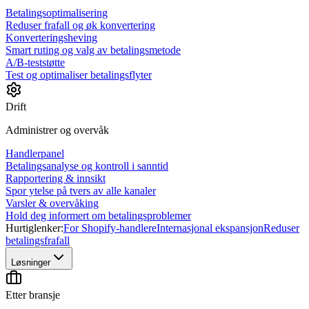
Betalingsoptimalisering
Reduser frafall og øk konvertering
Konverteringsheving
Smart ruting og valg av betalingsmetode
A/B-teststøtte
Test og optimaliser betalingsflyter
Drift
Administrer og overvåk
Handlerpanel
Betalingsanalyse og kontroll i sanntid
Rapportering & innsikt
Spor ytelse på tvers av alle kanaler
Varsler & overvåking
Hold deg informert om betalingsproblemer
Hurtiglenker:
For Shopify-handlere
Internasjonal ekspansjon
Reduser
betalingsfrafall
Løsninger
Etter bransje