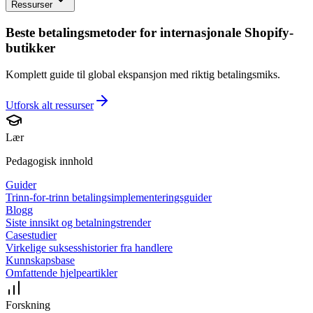
Ressurser
Beste betalingsmetoder for internasjonale Shopify-
butikker
Komplett guide til global ekspansjon med riktig betalingsmiks.
Utforsk alt
ressurser
Lær
Pedagogisk innhold
Guider
Trinn-for-trinn betalingsimplementeringsguider
Blogg
Siste innsikt og betalningstrender
Casestudier
Virkelige suksesshistorier fra handlere
Kunnskapsbase
Omfattende hjelpeartikler
Forskning