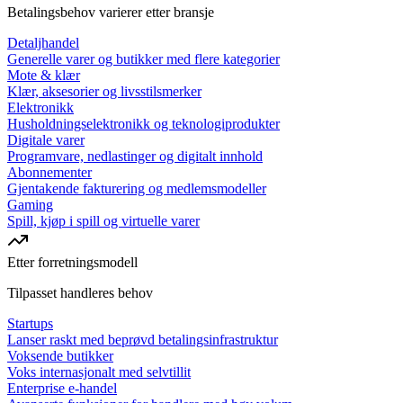
Betalingsbehov varierer etter bransje
Detaljhandel
Generelle varer og butikker med flere kategorier
Mote & klær
Klær, aksesorier og livsstilsmerker
Elektronikk
Husholdningselektronikk og teknologiprodukter
Digitale varer
Programvare, nedlastinger og digitalt innhold
Abonnementer
Gjentakende fakturering og medlemsmodeller
Gaming
Spill, kjøp i spill og virtuelle varer
Etter forretningsmodell
Tilpasset handleres behov
Startups
Lanser raskt med beprøvd betalingsinfrastruktur
Voksende butikker
Voks internasjonalt med selvtillit
Enterprise e-handel