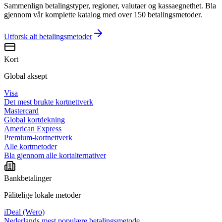
Sammenlign betalingstyper, regioner, valutaer og kassaegnethet. Bla
gjennom vår komplette katalog med over 150 betalingsmetoder.
Utforsk alt
betalingsmetoder
Kort
Global aksept
Visa
Det mest brukte kortnettverk
Mastercard
Global kortdekning
American Express
Premium-kortnettverk
Alle kortmetoder
Bla gjennom alle kortalternativer
Bankbetalinger
Pålitelige lokale metoder
iDeal (Wero)
Nederlands mest populære betalingsmetode