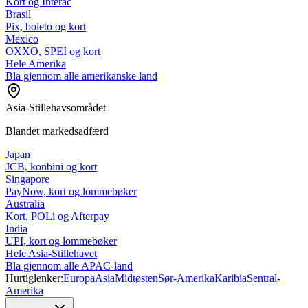
Kort og Interac
Brasil
Pix, boleto og kort
Mexico
OXXO, SPEI og kort
Hele Amerika
Bla gjennom alle amerikanske land
Asia-Stillehavsområdet
Blandet markedsadfærd
Japan
JCB, konbini og kort
Singapore
PayNow, kort og lommebøker
Australia
Kort, POLi og Afterpay
India
UPI, kort og lommebøker
Hele Asia-Stillehavet
Bla gjennom alle APAC-land
Hurtiglenker:
Europa
Asia
Midtøsten
Sør-Amerika
Karibia
Sentral-
Amerika