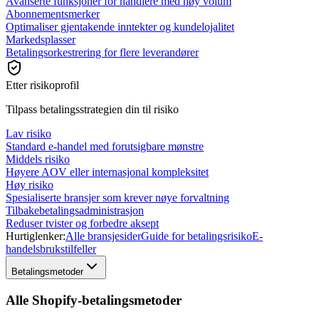
Avanserte funksjoner for handlere med høy volum
Abonnementsmerker
Optimaliser gjentakende inntekter og kundelojalitet
Markedsplasser
Betalingsorkestrering for flere leverandører
Etter risikoprofil
Tilpass betalingsstrategien din til risiko
Lav risiko
Standard e-handel med forutsigbare mønstre
Middels risiko
Høyere AOV eller internasjonal kompleksitet
Høy risiko
Spesialiserte bransjer som krever nøye forvaltning
Tilbakebetalingsadministrasjon
Reduser tvister og forbedre aksept
Hurtiglenker:
Alle bransjesider
Guide for betalingsrisiko
E-
handelsbrukstilfeller
Betalingsmetoder
Alle Shopify-betalingsmetoder