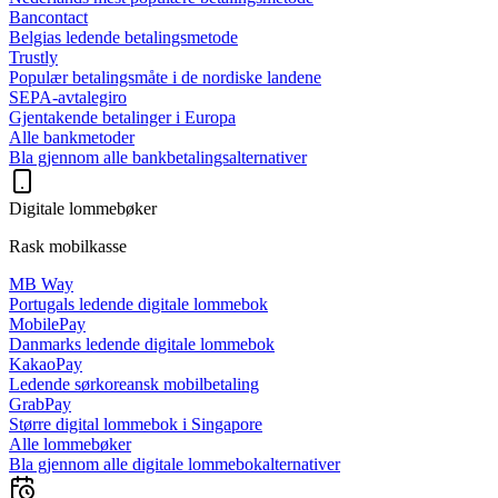
Bancontact
Belgias ledende betalingsmetode
Trustly
Populær betalingsmåte i de nordiske landene
SEPA-avtalegiro
Gjentakende betalinger i Europa
Alle bankmetoder
Bla gjennom alle bankbetalingsalternativer
Digitale lommebøker
Rask mobilkasse
MB Way
Portugals ledende digitale lommebok
MobilePay
Danmarks ledende digitale lommebok
KakaoPay
Ledende sørkoreansk mobilbetaling
GrabPay
Større digital lommebok i Singapore
Alle lommebøker
Bla gjennom alle digitale lommebokalternativer