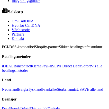
Integreringsguider
Selskap
Om CartDNA
Hvorfor CartDNA
Vår historie
Partnere
Kontakt
PCI-DSS-kompatibel
Shopify-partner
Sikker betalingsinfrastruktur
Betalingsmetoder
iDEAL
Bancontact
Klarna
PayPal
SEPA Direct Debit
Sofort
Vis alle
betalingsmetoder
Land
Nederland
Belgia
Tyskland
Frankrike
Storbritannia
USA
Vis alle land
Bransjer
Detaljhandel
Mote
Elektronikk
Digitale