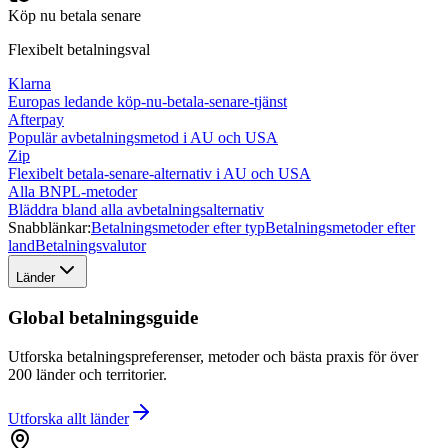
Köp nu betala senare
Flexibelt betalningsval
Klarna
Europas ledande köp-nu-betala-senare-tjänst
Afterpay
Populär avbetalningsmetod i AU och USA
Zip
Flexibelt betala-senare-alternativ i AU och USA
Alla BNPL-metoder
Bläddra bland alla avbetalningsalternativ
Snabblänkar:
Betalningsmetoder efter typ
Betalningsmetoder efter
land
Betalningsvalutor
Länder
Global betalningsguide
Utforska betalningspreferenser, metoder och bästa praxis för över
200 länder och territorier.
Utforska allt
länder