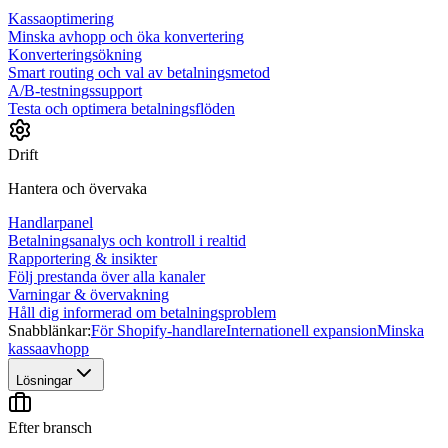
Kassaoptimering
Minska avhopp och öka konvertering
Konverteringsökning
Smart routing och val av betalningsmetod
A/B-testningssupport
Testa och optimera betalningsflöden
Drift
Hantera och övervaka
Handlarpanel
Betalningsanalys och kontroll i realtid
Rapportering & insikter
Följ prestanda över alla kanaler
Varningar & övervakning
Håll dig informerad om betalningsproblem
Snabblänkar:
För Shopify-handlare
Internationell expansion
Minska
kassaavhopp
Lösningar
Efter bransch