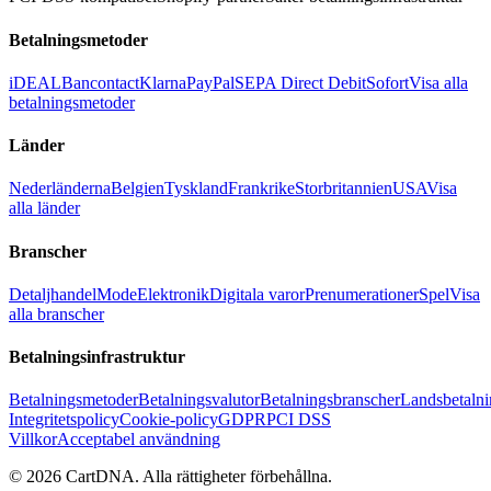
Betalningsmetoder
iDEAL
Bancontact
Klarna
PayPal
SEPA Direct Debit
Sofort
Visa alla
betalningsmetoder
Länder
Nederländerna
Belgien
Tyskland
Frankrike
Storbritannien
USA
Visa
alla länder
Branscher
Detaljhandel
Mode
Elektronik
Digitala varor
Prenumerationer
Spel
Visa
alla branscher
Betalningsinfrastruktur
Betalningsmetoder
Betalningsvalutor
Betalningsbranscher
Landsbetalni
Integritetspolicy
Cookie-policy
GDPR
PCI DSS
Villkor
Acceptabel användning
©
2026
CartDNA
.
Alla rättigheter förbehållna
.