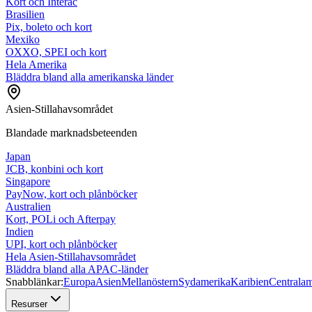
Kort och Interac
Brasilien
Pix, boleto och kort
Mexiko
OXXO, SPEI och kort
Hela Amerika
Bläddra bland alla amerikanska länder
Asien-Stillahavsområdet
Blandade marknadsbeteenden
Japan
JCB, konbini och kort
Singapore
PayNow, kort och plånböcker
Australien
Kort, POLi och Afterpay
Indien
UPI, kort och plånböcker
Hela Asien-Stillahavsområdet
Bläddra bland alla APAC-länder
Snabblänkar:
Europa
Asien
Mellanöstern
Sydamerika
Karibien
Centralam
Resurser