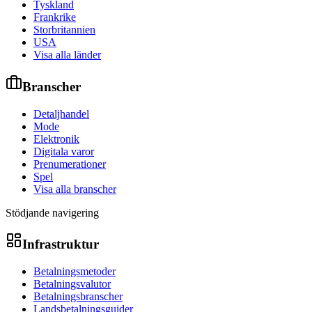
Tyskland
Frankrike
Storbritannien
USA
Visa alla länder
Branscher
Detaljhandel
Mode
Elektronik
Digitala varor
Prenumerationer
Spel
Visa alla branscher
Stödjande navigering
Infrastruktur
Betalningsmetoder
Betalningsvalutor
Betalningsbranscher
Landsbetalningsguider