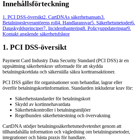
Innehållsförteckning
1. PCI DSS-översikt
2. CartDNAs säkerhetsansats
3.
Betalningsleverantörens roll
4. Handlaransvar
5. Säkerhetsmetoder
6.
Dataskyddsprinciper
7. Incidenthantering
8. Policyuppdateringar
9.
Kontakt angående säkerhetsfrågor
1. PCI DSS-översikt
Payment Card Industry Data Security Standard (PCI DSS) är en
uppsättning säkerhetskrav utformade för att skydda
betalningskortdata och säkerställa säkra korttransaktioner.
PCI DSS gäller för organisationer som behandlar, lagrar eller
överför betalningskortinformation. Standarden inkluderar krav för:
Säkerhetsstandarder för betalningskort
Skydd av kortinnehavardata
Säkerhetskontroller i betalningsmiljöer
Regelbunden säkerhetstestning och övervakning
CartDNA stödjer betalningssäkerhetsmedvetenhet genom att
tillhandahålla information och vägledning om betalningsmetoder,
integrationer och bästa praxis för handlare.