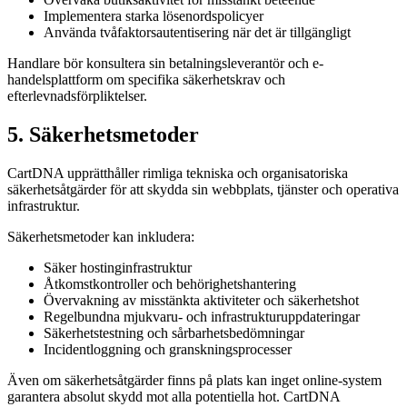
Implementera starka lösenordspolicyer
Använda tvåfaktorsautentisering när det är tillgängligt
Handlare bör konsultera sin betalningsleverantör och e-
handelsplattform om specifika säkerhetskrav och
efterlevnadsförpliktelser.
5. Säkerhetsmetoder
CartDNA upprätthåller rimliga tekniska och organisatoriska
säkerhetsåtgärder för att skydda sin webbplats, tjänster och operativa
infrastruktur.
Säkerhetsmetoder kan inkludera:
Säker hostinginfrastruktur
Åtkomstkontroller och behörighetshantering
Övervakning av misstänkta aktiviteter och säkerhetshot
Regelbundna mjukvaru- och infrastrukturuppdateringar
Säkerhetstestning och sårbarhetsbedömningar
Incidentloggning och granskningsprocesser
Även om säkerhetsåtgärder finns på plats kan inget online-system
garantera absolut skydd mot alla potentiella hot. CartDNA