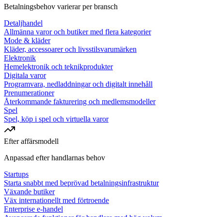
Betalningsbehov varierar per bransch
Detaljhandel
Allmänna varor och butiker med flera kategorier
Mode & kläder
Kläder, accessoarer och livsstilsvarumärken
Elektronik
Hemelektronik och teknikprodukter
Digitala varor
Programvara, nedladdningar och digitalt innehåll
Prenumerationer
Återkommande fakturering och medlemsmodeller
Spel
Spel, köp i spel och virtuella varor
Efter affärsmodell
Anpassad efter handlarnas behov
Startups
Starta snabbt med beprövad betalningsinfrastruktur
Växande butiker
Väx internationellt med förtroende
Enterprise e-handel