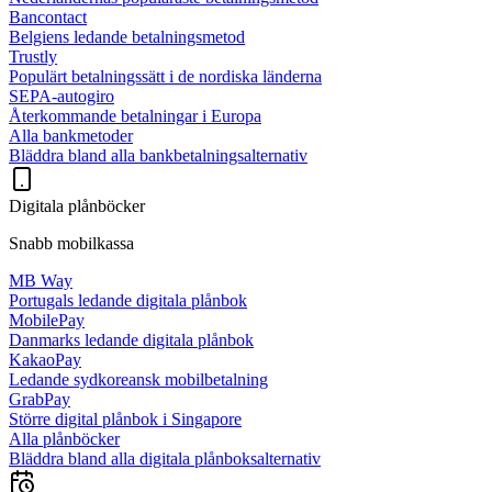
Bancontact
Belgiens ledande betalningsmetod
Trustly
Populärt betalningssätt i de nordiska länderna
SEPA-autogiro
Återkommande betalningar i Europa
Alla bankmetoder
Bläddra bland alla bankbetalningsalternativ
Digitala plånböcker
Snabb mobilkassa
MB Way
Portugals ledande digitala plånbok
MobilePay
Danmarks ledande digitala plånbok
KakaoPay
Ledande sydkoreansk mobilbetalning
GrabPay
Större digital plånbok i Singapore
Alla plånböcker
Bläddra bland alla digitala plånboksalternativ