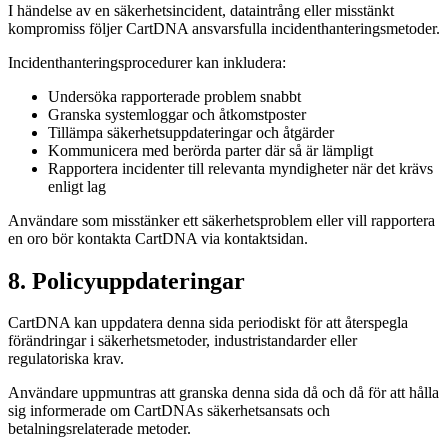
I händelse av en säkerhetsincident, dataintrång eller misstänkt
kompromiss följer CartDNA ansvarsfulla incidenthanteringsmetoder.
Incidenthanteringsprocedurer kan inkludera:
Undersöka rapporterade problem snabbt
Granska systemloggar och åtkomstposter
Tillämpa säkerhetsuppdateringar och åtgärder
Kommunicera med berörda parter där så är lämpligt
Rapportera incidenter till relevanta myndigheter när det krävs
enligt lag
Användare som misstänker ett säkerhetsproblem eller vill rapportera
en oro bör kontakta CartDNA via kontaktsidan.
8. Policyuppdateringar
CartDNA kan uppdatera denna sida periodiskt för att återspegla
förändringar i säkerhetsmetoder, industristandarder eller
regulatoriska krav.
Användare uppmuntras att granska denna sida då och då för att hålla
sig informerade om CartDNAs säkerhetsansats och
betalningsrelaterade metoder.