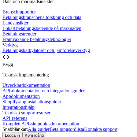
Data och marknadsinsikter
Branschrapporter
Betalningsbranschens forskning och data
Landsinsikter
Lokalt betalningsbeteende på marknaden
Betalningstrender
Framväxande betalningsteknologier
Verktyg
Betalningskalkylatorer och jämförelseverktyg
Bygg
Teknisk implementering
Utvecklardokumentation
API-dokumentation och integrationsguider
Appdokumentation
Shopify-appinstallationsguider
Integrationshjälp
Tekniska supportresurser
API-referens
Komplett API-slutpunktsdokumentation
Snabblänkar:
Alla guider
Betalningsordlista
Kontakta support
Logga in
Kom igång