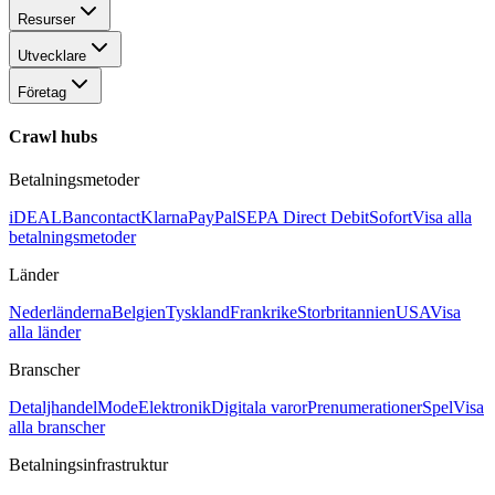
Resurser
Utvecklare
Företag
Crawl hubs
Betalningsmetoder
iDEAL
Bancontact
Klarna
PayPal
SEPA Direct Debit
Sofort
Visa alla
betalningsmetoder
Länder
Nederländerna
Belgien
Tyskland
Frankrike
Storbritannien
USA
Visa
alla länder
Branscher
Detaljhandel
Mode
Elektronik
Digitala varor
Prenumerationer
Spel
Visa
alla branscher
Betalningsinfrastruktur