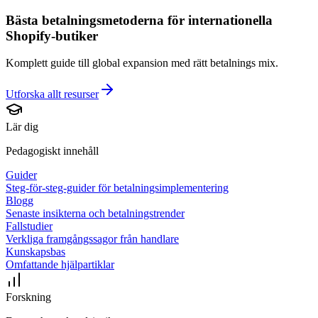
Bästa betalningsmetoderna för internationella
Shopify-butiker
Komplett guide till global expansion med rätt betalnings mix.
Utforska allt
resurser
Lär dig
Pedagogiskt innehåll
Guider
Steg-för-steg-guider för betalningsimplementering
Blogg
Senaste insikterna och betalningstrender
Fallstudier
Verkliga framgångssagor från handlare
Kunskapsbas
Omfattande hjälpartiklar
Forskning