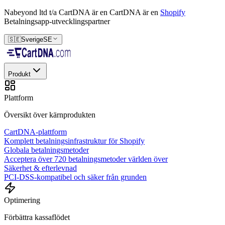
Nabeyond ltd t/a CartDNA är en
CartDNA är en
Shopify
Betalningsapp-utvecklingspartner
🇸🇪
Sverige
SE
Produkt
Plattform
Översikt över kärnprodukten
CartDNA-plattform
Komplett betalningsinfrastruktur för Shopify
Globala betalningsmetoder
Acceptera över 720 betalningsmetoder världen över
Säkerhet & efterlevnad
PCI-DSS-kompatibel och säker från grunden
Optimering
Förbättra kassaflödet