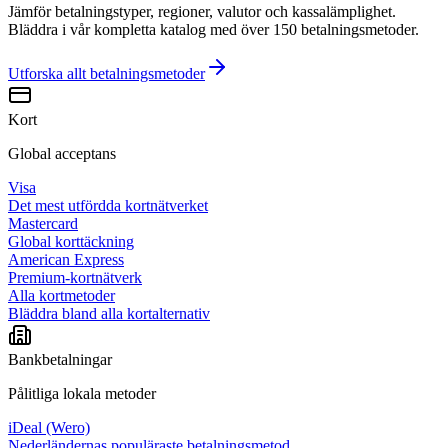
Jämför betalningstyper, regioner, valutor och kassalämplighet.
Bläddra i vår kompletta katalog med över 150 betalningsmetoder.
Utforska allt
betalningsmetoder
Kort
Global acceptans
Visa
Det mest utfördda kortnätverket
Mastercard
Global korttäckning
American Express
Premium-kortnätverk
Alla kortmetoder
Bläddra bland alla kortalternativ
Bankbetalningar
Pålitliga lokala metoder
iDeal (Wero)
Nederländernas populäraste betalningsmetod