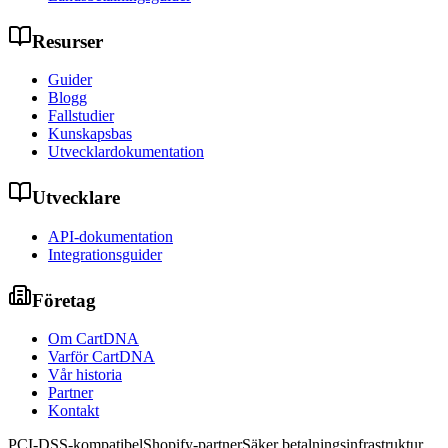
Resurser
Guider
Blogg
Fallstudier
Kunskapsbas
Utvecklardokumentation
Utvecklare
API-dokumentation
Integrationsguider
Företag
Om CartDNA
Varför CartDNA
Vår historia
Partner
Kontakt
PCI-DSS-kompatibel
Shopify-partner
Säker betalningsinfrastruktur