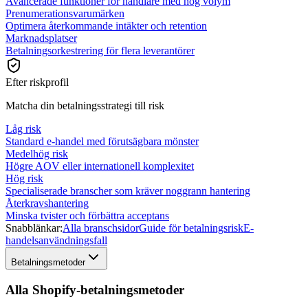
Avancerade funktioner för handlare med hög volym
Prenumerationsvarumärken
Optimera återkommande intäkter och retention
Marknadsplatser
Betalningsorkestrering för flera leverantörer
Efter riskprofil
Matcha din betalningsstrategi till risk
Låg risk
Standard e-handel med förutsägbara mönster
Medelhög risk
Högre AOV eller internationell komplexitet
Hög risk
Specialiserade branscher som kräver noggrann hantering
Återkravshantering
Minska tvister och förbättra acceptans
Snabblänkar:
Alla branschsidor
Guide för betalningsrisk
E-
handelsanvändningsfall
Betalningsmetoder
Alla Shopify-betalningsmetoder