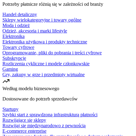
Potrzeby płatnicze różnią się w zależności od branży
Handel detaliczny
Sklepy wielokategoryjne i towary ogólne
Moda i odzież
Odzież, akcesoria i marki lifestyle
Elektronika
Elektronika użytkowa i produkty techniczne
Towary cyfrowe
Oprogramowanie, pliki do pobrania i treści cyfrowe
Subskrypcje
Rozliczenia cykliczne i modele członkowskie
Gaming
Gry, zakupy w grze i przedmioty wirtualne
Według modelu biznesowego
Dostosowane do potrzeb sprzedawców
Startupy
Szybki start z sprawdzoną infrastrukturą płatności
Rozwijające się sklepy
Rozwijaj się międzynarodowo z pewnością
E-commerce enterprise