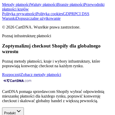
Metody płatności
Waluty płatności
Branże płatności
Przewodniki
płatności krajów
Polityka prywatności
Polityka cookies
GDPR
PCI DSS
Warunki
Dopuszczalne użytkowanie
©
2026
CartDNA
.
Wszelkie prawa zastrzeżone
.
Poznaj infrastrukturę płatności
Zoptymalizuj checkout Shopify dla globalnego
wzrostu
Poznaj metody płatności, kraje i wybory infrastruktury, które
poprawiają konwersję checkout na każdym rynku.
Rozpocznij
Zobacz metody płatności
CartDNA pomaga sprzedawcom Shopify wybrać odpowiednią
mieszankę płatności dla każdego rynku, poprawić konwersję
checkout i skalować globalny handel z większą pewnością.
Produkt