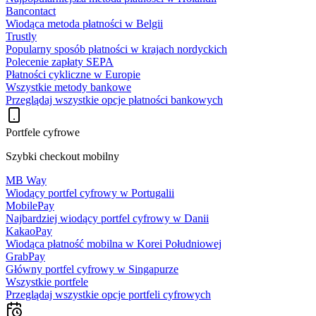
Bancontact
Wiodąca metoda płatności w Belgii
Trustly
Popularny sposób płatności w krajach nordyckich
Polecenie zapłaty SEPA
Płatności cykliczne w Europie
Wszystkie metody bankowe
Przeglądaj wszystkie opcje płatności bankowych
Portfele cyfrowe
Szybki checkout mobilny
MB Way
Wiodący portfel cyfrowy w Portugalii
MobilePay
Najbardziej wiodący portfel cyfrowy w Danii
KakaoPay
Wiodąca płatność mobilna w Korei Południowej
GrabPay
Główny portfel cyfrowy w Singapurze
Wszystkie portfele
Przeglądaj wszystkie opcje portfeli cyfrowych