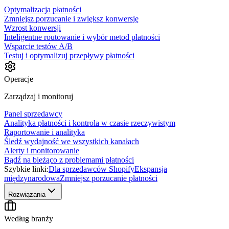
Optymalizacja płatności
Zmniejsz porzucanie i zwiększ konwersję
Wzrost konwersji
Inteligentne routowanie i wybór metod płatności
Wsparcie testów A/B
Testuj i optymalizuj przepływy płatności
Operacje
Zarządzaj i monitoruj
Panel sprzedawcy
Analityka płatności i kontrola w czasie rzeczywistym
Raportowanie i analityka
Śledź wydajność we wszystkich kanałach
Alerty i monitorowanie
Bądź na bieżąco z problemami płatności
Szybkie linki:
Dla sprzedawców Shopify
Ekspansja
międzynarodowa
Zmniejsz porzucanie płatności
Rozwiązania
Według branży