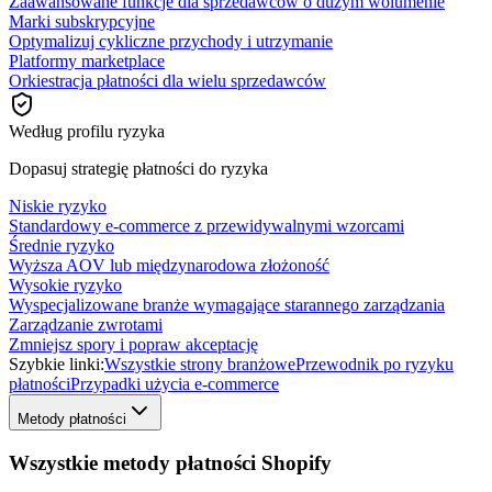
Zaawansowane funkcje dla sprzedawców o dużym wolumenie
Marki subskrypcyjne
Optymalizuj cykliczne przychody i utrzymanie
Platformy marketplace
Orkiestracja płatności dla wielu sprzedawców
Według profilu ryzyka
Dopasuj strategię płatności do ryzyka
Niskie ryzyko
Standardowy e-commerce z przewidywalnymi wzorcami
Średnie ryzyko
Wyższa AOV lub międzynarodowa złożoność
Wysokie ryzyko
Wyspecjalizowane branże wymagające starannego zarządzania
Zarządzanie zwrotami
Zmniejsz spory i popraw akceptację
Szybkie linki:
Wszystkie strony branżowe
Przewodnik po ryzyku
płatności
Przypadki użycia e-commerce
Metody płatności
Wszystkie metody płatności Shopify