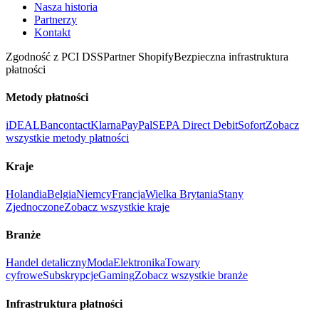
Nasza historia
Partnerzy
Kontakt
Zgodność z PCI DSS
Partner Shopify
Bezpieczna infrastruktura
płatności
Metody płatności
iDEAL
Bancontact
Klarna
PayPal
SEPA Direct Debit
Sofort
Zobacz
wszystkie metody płatności
Kraje
Holandia
Belgia
Niemcy
Francja
Wielka Brytania
Stany
Zjednoczone
Zobacz wszystkie kraje
Branże
Handel detaliczny
Moda
Elektronika
Towary
cyfrowe
Subskrypcje
Gaming
Zobacz wszystkie branże
Infrastruktura płatności