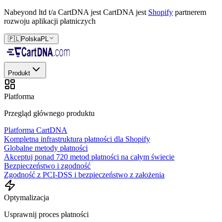
Nabeyond ltd t/a CartDNA jest
CartDNA jest
Shopify
partnerem
rozwoju aplikacji płatniczych
🇵🇱
Polska
PL
Produkt
Platforma
Przegląd głównego produktu
Platforma CartDNA
Kompletna infrastruktura płatności dla Shopify
Globalne metody płatności
Akceptuj ponad 720 metod płatności na całym świecie
Bezpieczeństwo i zgodność
Zgodność z PCI-DSS i bezpieczeństwo z założenia
Optymalizacja
Usprawnij proces płatności