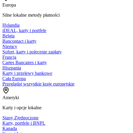
Europa
Silne lokalne metody płatności
Holandia
iDEAL, karty i portfele
Belgia
Bancontact i karty
Niemcy
Sofort, karty i polecenie zapłaty
Francja
Cartes Bancaires i karty
Hiszpania
Karty i przelewy bankowe
Cała Europa
Przeglądaj wszystkie kraje europejskie
Ameryki
Karty i opcje lokalne
Stany Zjednoczone
Karty, portfele i BNPL
Kanada