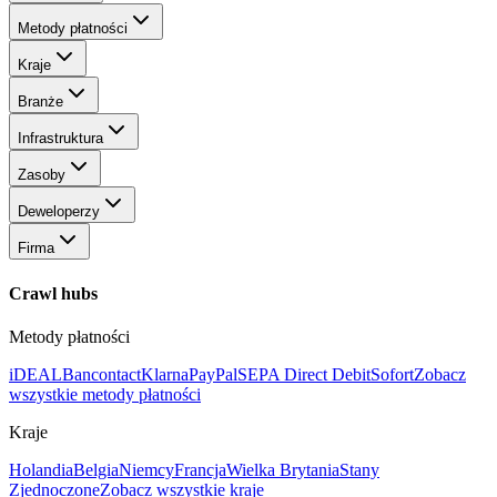
Metody płatności
Kraje
Branże
Infrastruktura
Zasoby
Deweloperzy
Firma
Crawl hubs
Metody płatności
iDEAL
Bancontact
Klarna
PayPal
SEPA Direct Debit
Sofort
Zobacz
wszystkie metody płatności
Kraje
Holandia
Belgia
Niemcy
Francja
Wielka Brytania
Stany
Zjednoczone
Zobacz wszystkie kraje