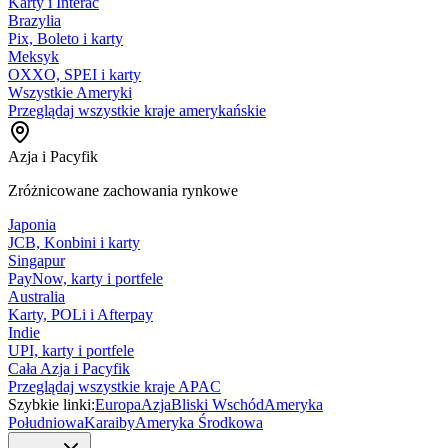
Karty i Interac
Brazylia
Pix, Boleto i karty
Meksyk
OXXO, SPEI i karty
Wszystkie Ameryki
Przeglądaj wszystkie kraje amerykańskie
Azja i Pacyfik
Zróżnicowane zachowania rynkowe
Japonia
JCB, Konbini i karty
Singapur
PayNow, karty i portfele
Australia
Karty, POLi i Afterpay
Indie
UPI, karty i portfele
Cała Azja i Pacyfik
Przeglądaj wszystkie kraje APAC
Szybkie linki:
Europa
Azja
Bliski Wschód
Ameryka
Południowa
Karaiby
Ameryka Środkowa