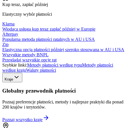
Kup teraz, zapłać później
Elastyczny wybór płatności
Klarna
Wiodąca usługa kup teraz zapłać później w Europie
Afterpay
Popularna metoda płatności ratalnych w AU i USA
Zip
Elastyczna opcja płatności później szeroko stosowana w AU i USA
Wszystkie metody BNPL
Przeglądaj wszystkie opcje rat
Szybkie linki:
Metody płatności według typu
Metody płatności
według kraju
Waluty płatności
Kraje
Globalny przewodnik płatności
Poznaj preferencje płatności, metody i najlepsze praktyki dla ponad
200 krajów i terytoriów.
Poznaj wszystko
kraje