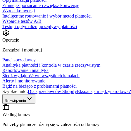
Optymalizacja płatności
Zmniejsz porzucanie i zwiększ konwersję
Wzrost konwersji
Inteligentne routowanie i wybór metod płatności
Wsparcie testów A/B
Testuj i optymalizuj przepływy płatności
Operacje
Zarządzaj i monitoruj
Panel sprzedawcy
Analityka płatności i kontrola w czasie rzeczywistym
Raportowanie i analityka
Śledź wydajność we wszystkich kanałach
Alerty i monitorowanie
Bądź na bieżąco z problemami płatności
Szybkie linki:
Dla sprzedawców Shopify
Ekspansja międzynarodowa
Z
Rozwiązania
Według branży
Potrzeby płatnicze różnią się w zależności od branży