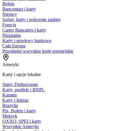
Belgia
Bancontact i karty
Niemcy
Sofort, karty i polecenie zapłaty
Francja
Cartes Bancaires i karty
Hiszpania
Karty i przelewy bankowe
Cała Europa
Przeglądaj wszystkie kraje europejskie
Ameryki
Karty i opcje lokalne
Stany Zjednoczone
Karty, portfele i BNPL
Kanada
Karty i Interac
Brazylia
Pix, Boleto i karty
Meksyk
OXXO, SPEI i karty
Wszystkie Ameryki