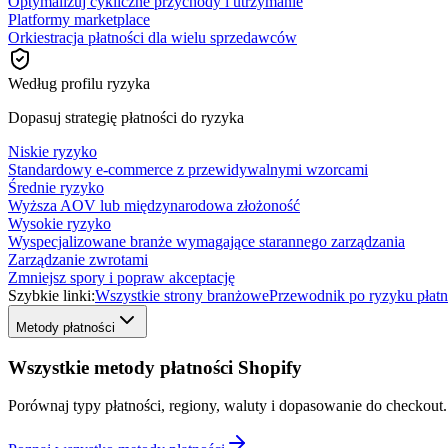
Optymalizuj cykliczne przychody i utrzymanie
Platformy marketplace
Orkiestracja płatności dla wielu sprzedawców
Według profilu ryzyka
Dopasuj strategię płatności do ryzyka
Niskie ryzyko
Standardowy e-commerce z przewidywalnymi wzorcami
Średnie ryzyko
Wyższa AOV lub międzynarodowa złożoność
Wysokie ryzyko
Wyspecjalizowane branże wymagające starannego zarządzania
Zarządzanie zwrotami
Zmniejsz spory i popraw akceptację
Szybkie linki:
Wszystkie strony branżowe
Przewodnik po ryzyku płatn
Metody płatności
Wszystkie metody płatności Shopify
Porównaj typy płatności, regiony, waluty i dopasowanie do checkout.