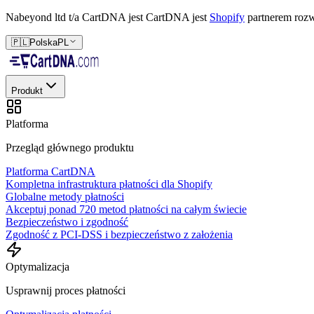
Nabeyond ltd t/a CartDNA jest
CartDNA jest
Shopify
partnerem rozw
🇵🇱
Polska
PL
Produkt
Platforma
Przegląd głównego produktu
Platforma CartDNA
Kompletna infrastruktura płatności dla Shopify
Globalne metody płatności
Akceptuj ponad 720 metod płatności na całym świecie
Bezpieczeństwo i zgodność
Zgodność z PCI-DSS i bezpieczeństwo z założenia
Optymalizacja
Usprawnij proces płatności