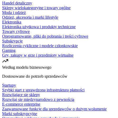
Handel detaliczny
Sklepy wielokategoryjne i towary ogólne
Moda i odzież
Odzież, akcesoria i marki lifestyle
Elektronika
Elektronika użytkowa i produkty techniczne
Towary cyfrowe
Oprogramowanie, pliki do pobrania i treści cyfrowe
Subskrypcje
Rozliczenia cykliczne i modele członkowskie
Gaming
Gry, zakupy w grze i przedmioty wirtualne
Według modelu biznesowego
Dostosowane do potrzeb sprzedawców
Startupy
Szybki start z sprawdzoną infrastrukturą płatności
Rozwijające się sklepy
Rozwijaj się międzynarodowo z pewnością
E-commerce enterprise
Zaawansowane funkcje dla sprzedawców o dużym wolumenie
Marki subskrypcyjne