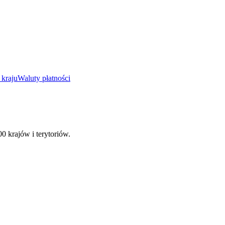
 kraju
Waluty płatności
00 krajów i terytoriów.