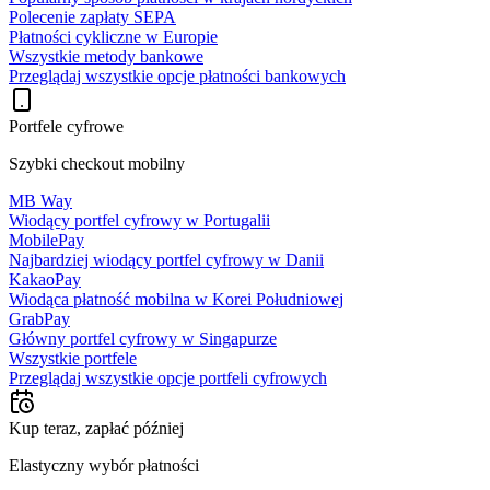
Polecenie zapłaty SEPA
Płatności cykliczne w Europie
Wszystkie metody bankowe
Przeglądaj wszystkie opcje płatności bankowych
Portfele cyfrowe
Szybki checkout mobilny
MB Way
Wiodący portfel cyfrowy w Portugalii
MobilePay
Najbardziej wiodący portfel cyfrowy w Danii
KakaoPay
Wiodąca płatność mobilna w Korei Południowej
GrabPay
Główny portfel cyfrowy w Singapurze
Wszystkie portfele
Przeglądaj wszystkie opcje portfeli cyfrowych
Kup teraz, zapłać później
Elastyczny wybór płatności