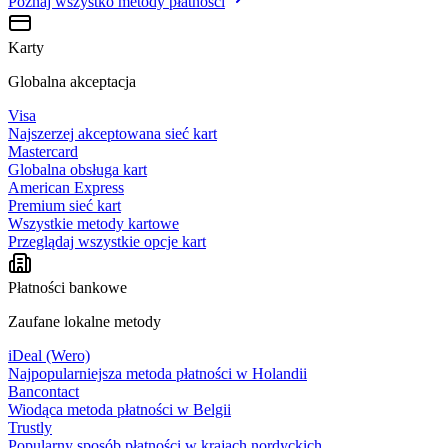
Poznaj wszystko
metody płatności
Karty
Globalna akceptacja
Visa
Najszerzej akceptowana sieć kart
Mastercard
Globalna obsługa kart
American Express
Premium sieć kart
Wszystkie metody kartowe
Przeglądaj wszystkie opcje kart
Płatności bankowe
Zaufane lokalne metody
iDeal (Wero)
Najpopularniejsza metoda płatności w Holandii
Bancontact
Wiodąca metoda płatności w Belgii
Trustly
Popularny sposób płatności w krajach nordyckich