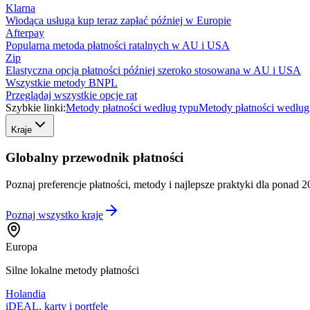
Klarna
Wiodąca usługa kup teraz zapłać później w Europie
Afterpay
Popularna metoda płatności ratalnych w AU i USA
Zip
Elastyczna opcja płatności później szeroko stosowana w AU i USA
Wszystkie metody BNPL
Przeglądaj wszystkie opcje rat
Szybkie linki:
Metody płatności według typu
Metody płatności według
Kraje
Globalny przewodnik płatności
Poznaj preferencje płatności, metody i najlepsze praktyki dla ponad 2
Poznaj wszystko
kraje
Europa
Silne lokalne metody płatności
Holandia
iDEAL, karty i portfele