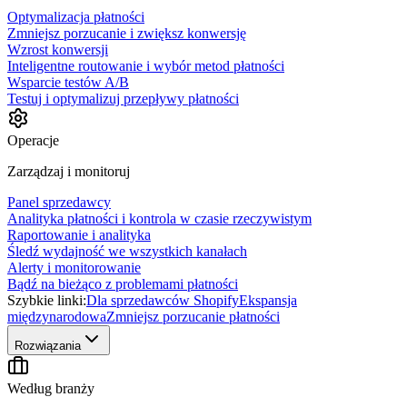
Optymalizacja płatności
Zmniejsz porzucanie i zwiększ konwersję
Wzrost konwersji
Inteligentne routowanie i wybór metod płatności
Wsparcie testów A/B
Testuj i optymalizuj przepływy płatności
Operacje
Zarządzaj i monitoruj
Panel sprzedawcy
Analityka płatności i kontrola w czasie rzeczywistym
Raportowanie i analityka
Śledź wydajność we wszystkich kanałach
Alerty i monitorowanie
Bądź na bieżąco z problemami płatności
Szybkie linki:
Dla sprzedawców Shopify
Ekspansja
międzynarodowa
Zmniejsz porzucanie płatności
Rozwiązania
Według branży