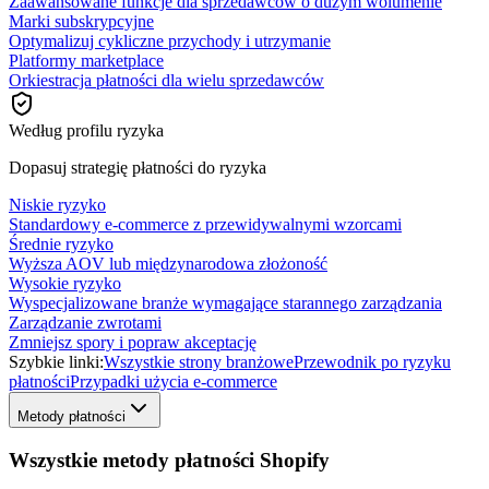
Zaawansowane funkcje dla sprzedawców o dużym wolumenie
Marki subskrypcyjne
Optymalizuj cykliczne przychody i utrzymanie
Platformy marketplace
Orkiestracja płatności dla wielu sprzedawców
Według profilu ryzyka
Dopasuj strategię płatności do ryzyka
Niskie ryzyko
Standardowy e-commerce z przewidywalnymi wzorcami
Średnie ryzyko
Wyższa AOV lub międzynarodowa złożoność
Wysokie ryzyko
Wyspecjalizowane branże wymagające starannego zarządzania
Zarządzanie zwrotami
Zmniejsz spory i popraw akceptację
Szybkie linki:
Wszystkie strony branżowe
Przewodnik po ryzyku
płatności
Przypadki użycia e-commerce
Metody płatności
Wszystkie metody płatności Shopify