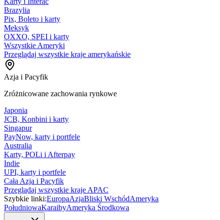
Karty i Interac
Brazylia
Pix, Boleto i karty
Meksyk
OXXO, SPEI i karty
Wszystkie Ameryki
Przeglądaj wszystkie kraje amerykańskie
Azja i Pacyfik
Zróżnicowane zachowania rynkowe
Japonia
JCB, Konbini i karty
Singapur
PayNow, karty i portfele
Australia
Karty, POLi i Afterpay
Indie
UPI, karty i portfele
Cała Azja i Pacyfik
Przeglądaj wszystkie kraje APAC
Szybkie linki:
Europa
Azja
Bliski Wschód
Ameryka
Południowa
Karaiby
Ameryka Środkowa