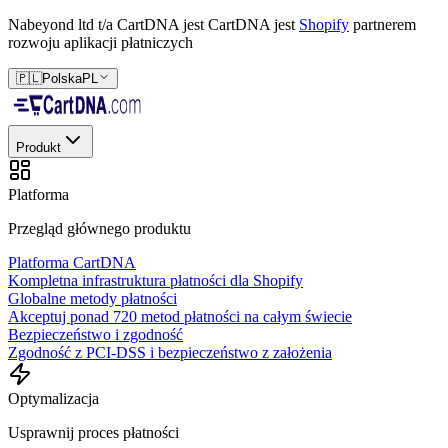
Nabeyond ltd t/a CartDNA jest
CartDNA jest
Shopify
partnerem
rozwoju aplikacji płatniczych
🇵🇱
Polska
PL
Produkt
Platforma
Przegląd głównego produktu
Platforma CartDNA
Kompletna infrastruktura płatności dla Shopify
Globalne metody płatności
Akceptuj ponad 720 metod płatności na całym świecie
Bezpieczeństwo i zgodność
Zgodność z PCI-DSS i bezpieczeństwo z założenia
Optymalizacja
Usprawnij proces płatności