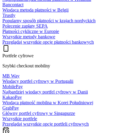
Bancontact
Wiodąca metoda płatności w Belgii
Trustly
Popularny sposób płatności w krajach nordyckich
Polecenie zapłaty SEPA
Płatności cykliczne w Europie
Wszystkie metody bankowe
Przeglądaj wszystkie opcje płatności bankowych
Portfele cyfrowe
Szybki checkout mobilny
MB Way
Wiodący portfel cyfrowy w Portugalii
MobilePay
Najbardziej wiodący portfel cyfrowy w Danii
KakaoPay
Wiodąca płatność mobilna w Korei Południowej
GrabPay
Główny portfel cyfrowy w Singapurze
Wszystkie portfele
Przeglądaj wszystkie opcje portfeli cyfrowych