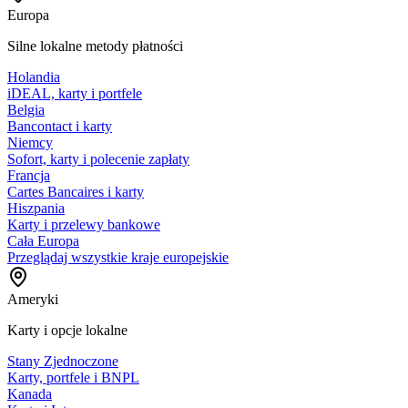
Europa
Silne lokalne metody płatności
Holandia
iDEAL, karty i portfele
Belgia
Bancontact i karty
Niemcy
Sofort, karty i polecenie zapłaty
Francja
Cartes Bancaires i karty
Hiszpania
Karty i przelewy bankowe
Cała Europa
Przeglądaj wszystkie kraje europejskie
Ameryki
Karty i opcje lokalne
Stany Zjednoczone
Karty, portfele i BNPL
Kanada