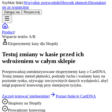
Szybkie linki:
Wszystkie przewodniki
Słownik płatności
Skontaktuj
się ze wsparciem
Zaloguj się
Rozpocznij
/
Product
/
Wsparcie testów A/B
Eksperymenty kasy dla Shopify
Testuj zmiany w kasie przed ich
wdrożeniem w całym sklepie
Przeprowadzaj ustrukturyzowane eksperymenty kasy z CartDNA.
Testuj zmiany metod płatności, podziały ruchu i warianty kasy na
poziomie rynku, używając rzeczywistych danych wydajności, abyś
mógł poprawić konwersję przy mniejszym ryzyku.
Zacznij testować inteligentniej
Poznaj funkcje CartDNA
Skupiony na Shopify
Prowadzony konwersją