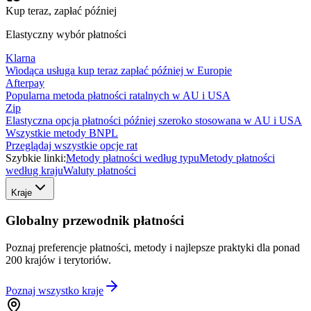
Kup teraz, zapłać później
Elastyczny wybór płatności
Klarna
Wiodąca usługa kup teraz zapłać później w Europie
Afterpay
Popularna metoda płatności ratalnych w AU i USA
Zip
Elastyczna opcja płatności później szeroko stosowana w AU i USA
Wszystkie metody BNPL
Przeglądaj wszystkie opcje rat
Szybkie linki:
Metody płatności według typu
Metody płatności
według kraju
Waluty płatności
Kraje
Globalny przewodnik płatności
Poznaj preferencje płatności, metody i najlepsze praktyki dla ponad
200 krajów i terytoriów.
Poznaj wszystko
kraje