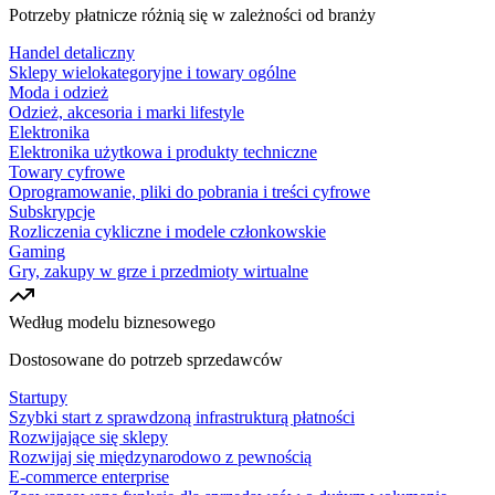
Potrzeby płatnicze różnią się w zależności od branży
Handel detaliczny
Sklepy wielokategoryjne i towary ogólne
Moda i odzież
Odzież, akcesoria i marki lifestyle
Elektronika
Elektronika użytkowa i produkty techniczne
Towary cyfrowe
Oprogramowanie, pliki do pobrania i treści cyfrowe
Subskrypcje
Rozliczenia cykliczne i modele członkowskie
Gaming
Gry, zakupy w grze i przedmioty wirtualne
Według modelu biznesowego
Dostosowane do potrzeb sprzedawców
Startupy
Szybki start z sprawdzoną infrastrukturą płatności
Rozwijające się sklepy
Rozwijaj się międzynarodowo z pewnością
E-commerce enterprise