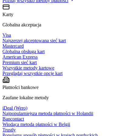
Poznaj wszystko
metody płatności
Karty
Globalna akceptacja
Visa
Najszerzej akceptowana sieć kart
Mastercard
Globalna obsługa kart
American Express
Premium sieć kart
Wszystkie metody kartowe
Przeglądaj wszystkie opcje kart
Płatności bankowe
Zaufane lokalne metody
iDeal (Wero)
Najpopularniejsza metoda płatności w Holandii
Bancontact
Wiodąca metoda płatności w Belgii
Trustly
Popularny sposób płatności w krajach nordyckich