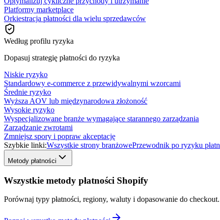
Optymalizuj cykliczne przychody i utrzymanie
Platformy marketplace
Orkiestracja płatności dla wielu sprzedawców
Według profilu ryzyka
Dopasuj strategię płatności do ryzyka
Niskie ryzyko
Standardowy e-commerce z przewidywalnymi wzorcami
Średnie ryzyko
Wyższa AOV lub międzynarodowa złożoność
Wysokie ryzyko
Wyspecjalizowane branże wymagające starannego zarządzania
Zarządzanie zwrotami
Zmniejsz spory i popraw akceptację
Szybkie linki:
Wszystkie strony branżowe
Przewodnik po ryzyku płatn
Metody płatności
Wszystkie metody płatności Shopify
Porównaj typy płatności, regiony, waluty i dopasowanie do checkout.