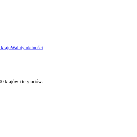
 kraju
Waluty płatności
00 krajów i terytoriów.