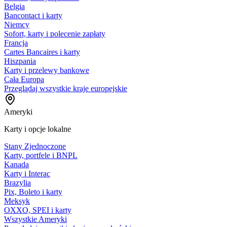
Belgia
Bancontact i karty
Niemcy
Sofort, karty i polecenie zapłaty
Francja
Cartes Bancaires i karty
Hiszpania
Karty i przelewy bankowe
Cała Europa
Przeglądaj wszystkie kraje europejskie
Ameryki
Karty i opcje lokalne
Stany Zjednoczone
Karty, portfele i BNPL
Kanada
Karty i Interac
Brazylia
Pix, Boleto i karty
Meksyk
OXXO, SPEI i karty
Wszystkie Ameryki