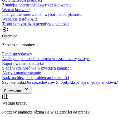
Optymalizacja płatności
Zmniejsz porzucanie i zwiększ konwersję
Wzrost konwersji
Inteligentne routowanie i wybór metod płatności
Wsparcie testów A/B
Testuj i optymalizuj przepływy płatności
Operacje
Zarządzaj i monitoruj
Panel sprzedawcy
Analityka płatności i kontrola w czasie rzeczywistym
Raportowanie i analityka
Śledź wydajność we wszystkich kanałach
Alerty i monitorowanie
Bądź na bieżąco z problemami płatności
Szybkie linki:
Dla sprzedawców Shopify
Ekspansja międzynarodowa
Z
Rozwiązania
Według branży
Potrzeby płatnicze różnią się w zależności od branży