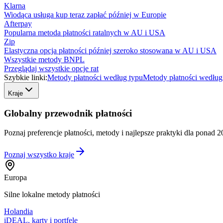
Klarna
Wiodąca usługa kup teraz zapłać później w Europie
Afterpay
Popularna metoda płatności ratalnych w AU i USA
Zip
Elastyczna opcja płatności później szeroko stosowana w AU i USA
Wszystkie metody BNPL
Przeglądaj wszystkie opcje rat
Szybkie linki:
Metody płatności według typu
Metody płatności według
Kraje
Globalny przewodnik płatności
Poznaj preferencje płatności, metody i najlepsze praktyki dla ponad 2
Poznaj wszystko
kraje
Europa
Silne lokalne metody płatności
Holandia
iDEAL, karty i portfele