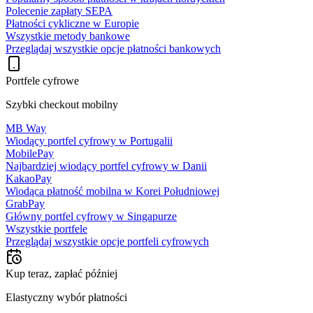
Polecenie zapłaty SEPA
Płatności cykliczne w Europie
Wszystkie metody bankowe
Przeglądaj wszystkie opcje płatności bankowych
Portfele cyfrowe
Szybki checkout mobilny
MB Way
Wiodący portfel cyfrowy w Portugalii
MobilePay
Najbardziej wiodący portfel cyfrowy w Danii
KakaoPay
Wiodąca płatność mobilna w Korei Południowej
GrabPay
Główny portfel cyfrowy w Singapurze
Wszystkie portfele
Przeglądaj wszystkie opcje portfeli cyfrowych
Kup teraz, zapłać później
Elastyczny wybór płatności