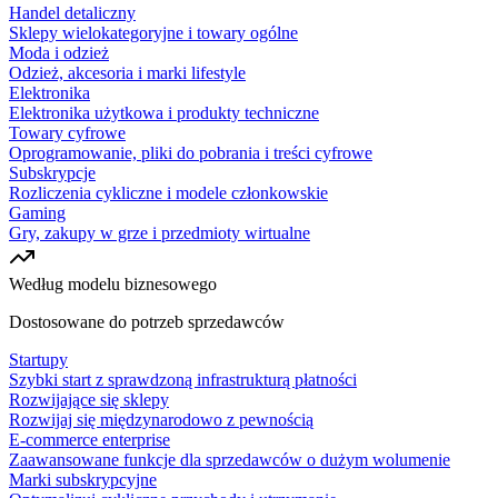
Handel detaliczny
Sklepy wielokategoryjne i towary ogólne
Moda i odzież
Odzież, akcesoria i marki lifestyle
Elektronika
Elektronika użytkowa i produkty techniczne
Towary cyfrowe
Oprogramowanie, pliki do pobrania i treści cyfrowe
Subskrypcje
Rozliczenia cykliczne i modele członkowskie
Gaming
Gry, zakupy w grze i przedmioty wirtualne
Według modelu biznesowego
Dostosowane do potrzeb sprzedawców
Startupy
Szybki start z sprawdzoną infrastrukturą płatności
Rozwijające się sklepy
Rozwijaj się międzynarodowo z pewnością
E-commerce enterprise
Zaawansowane funkcje dla sprzedawców o dużym wolumenie
Marki subskrypcyjne