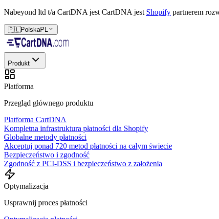
Nabeyond ltd t/a CartDNA jest
CartDNA jest
Shopify
partnerem rozw
🇵🇱
Polska
PL
Produkt
Platforma
Przegląd głównego produktu
Platforma CartDNA
Kompletna infrastruktura płatności dla Shopify
Globalne metody płatności
Akceptuj ponad 720 metod płatności na całym świecie
Bezpieczeństwo i zgodność
Zgodność z PCI-DSS i bezpieczeństwo z założenia
Optymalizacja
Usprawnij proces płatności