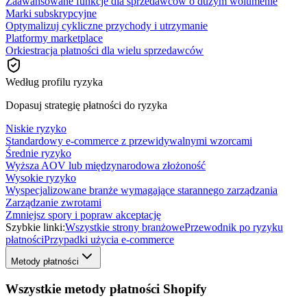
Zaawansowane funkcje dla sprzedawców o dużym wolumenie
Marki subskrypcyjne
Optymalizuj cykliczne przychody i utrzymanie
Platformy marketplace
Orkiestracja płatności dla wielu sprzedawców
Według profilu ryzyka
Dopasuj strategię płatności do ryzyka
Niskie ryzyko
Standardowy e-commerce z przewidywalnymi wzorcami
Średnie ryzyko
Wyższa AOV lub międzynarodowa złożoność
Wysokie ryzyko
Wyspecjalizowane branże wymagające starannego zarządzania
Zarządzanie zwrotami
Zmniejsz spory i popraw akceptację
Szybkie linki:
Wszystkie strony branżowe
Przewodnik po ryzyku
płatności
Przypadki użycia e-commerce
Metody płatności
Wszystkie metody płatności Shopify