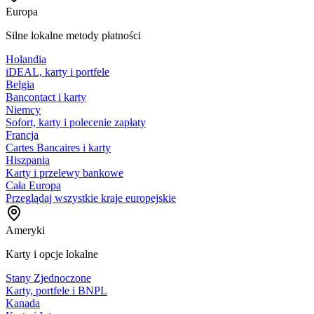
Europa
Silne lokalne metody płatności
Holandia
iDEAL, karty i portfele
Belgia
Bancontact i karty
Niemcy
Sofort, karty i polecenie zapłaty
Francja
Cartes Bancaires i karty
Hiszpania
Karty i przelewy bankowe
Cała Europa
Przeglądaj wszystkie kraje europejskie
Ameryki
Karty i opcje lokalne
Stany Zjednoczone
Karty, portfele i BNPL
Kanada