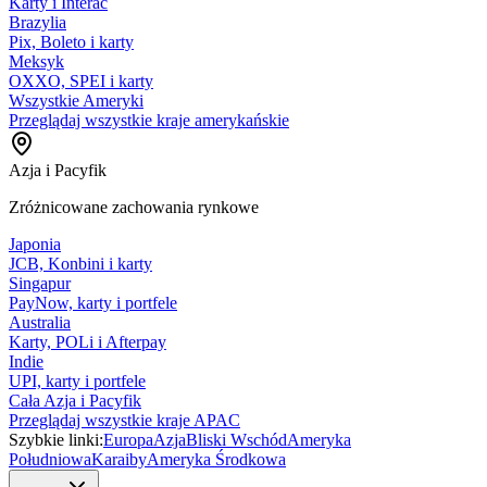
Karty i Interac
Brazylia
Pix, Boleto i karty
Meksyk
OXXO, SPEI i karty
Wszystkie Ameryki
Przeglądaj wszystkie kraje amerykańskie
Azja i Pacyfik
Zróżnicowane zachowania rynkowe
Japonia
JCB, Konbini i karty
Singapur
PayNow, karty i portfele
Australia
Karty, POLi i Afterpay
Indie
UPI, karty i portfele
Cała Azja i Pacyfik
Przeglądaj wszystkie kraje APAC
Szybkie linki:
Europa
Azja
Bliski Wschód
Ameryka
Południowa
Karaiby
Ameryka Środkowa