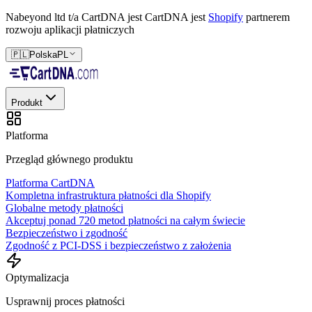
Nabeyond ltd t/a CartDNA jest
CartDNA jest
Shopify
partnerem
rozwoju aplikacji płatniczych
🇵🇱
Polska
PL
Produkt
Platforma
Przegląd głównego produktu
Platforma CartDNA
Kompletna infrastruktura płatności dla Shopify
Globalne metody płatności
Akceptuj ponad 720 metod płatności na całym świecie
Bezpieczeństwo i zgodność
Zgodność z PCI-DSS i bezpieczeństwo z założenia
Optymalizacja
Usprawnij proces płatności