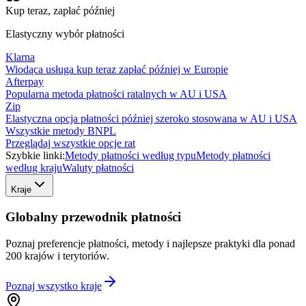
Kup teraz, zapłać później
Elastyczny wybór płatności
Klarna
Wiodąca usługa kup teraz zapłać później w Europie
Afterpay
Popularna metoda płatności ratalnych w AU i USA
Zip
Elastyczna opcja płatności później szeroko stosowana w AU i USA
Wszystkie metody BNPL
Przeglądaj wszystkie opcje rat
Szybkie linki:
Metody płatności według typu
Metody płatności
według kraju
Waluty płatności
Kraje
Globalny przewodnik płatności
Poznaj preferencje płatności, metody i najlepsze praktyki dla ponad
200 krajów i terytoriów.
Poznaj wszystko
kraje