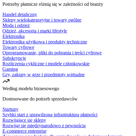
Potrzeby płatnicze różnią się w zależności od branży
Handel detaliczny
Sklepy wielokategoryjne i towary ogólne
Moda i odzież
Odzież, akcesoria i marki lifestyle
Elektronika
Elektronika użytkowa i produkty techniczne
Towary cyfrowe
Oprogramowanie, pliki do pobrania i treści cyfrowe
Subskrypcje
Rozliczenia cykliczne i modele członkowskie
Gaming
Gry, zakupy w grze i przedmioty wirtualne
Według modelu biznesowego
Dostosowane do potrzeb sprzedawców
Startupy
Szybki start z sprawdzoną infrastrukturą płatności
Rozwijające się sklepy
Rozwijaj się międzynarodowo z pewnością
E-commerce enterprise