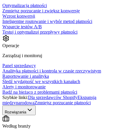
Optymalizacja płatności
Zmniejsz porzucanie i zwiększ konwersję
Wzrost konwersji
Inteligentne routowanie i wybór metod płatności
Wsparcie testów A/B
Testuj i optymalizuj przepływy płatności
Operacje
Zarządzaj i monitoruj
Panel sprzedawcy
Analityka płatności i kontrola w czasie rzeczywistym
Raportowanie i analityka
Śledź wydajność we wszystkich kanałach
Alerty i monitorowanie
Bądź na bieżąco z problemami płatności
Szybkie linki:
Dla sprzedawców Shopify
Ekspansja
międzynarodowa
Zmniejsz porzucanie płatności
Rozwiązania
Według branży