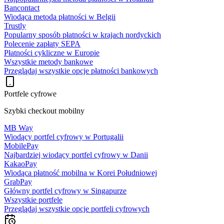
Bancontact
Wiodąca metoda płatności w Belgii
Trustly
Popularny sposób płatności w krajach nordyckich
Polecenie zapłaty SEPA
Płatności cykliczne w Europie
Wszystkie metody bankowe
Przeglądaj wszystkie opcje płatności bankowych
Portfele cyfrowe
Szybki checkout mobilny
MB Way
Wiodący portfel cyfrowy w Portugalii
MobilePay
Najbardziej wiodący portfel cyfrowy w Danii
KakaoPay
Wiodąca płatność mobilna w Korei Południowej
GrabPay
Główny portfel cyfrowy w Singapurze
Wszystkie portfele
Przeglądaj wszystkie opcje portfeli cyfrowych