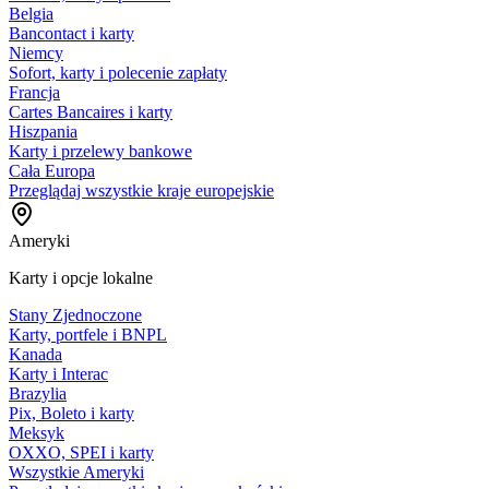
Belgia
Bancontact i karty
Niemcy
Sofort, karty i polecenie zapłaty
Francja
Cartes Bancaires i karty
Hiszpania
Karty i przelewy bankowe
Cała Europa
Przeglądaj wszystkie kraje europejskie
Ameryki
Karty i opcje lokalne
Stany Zjednoczone
Karty, portfele i BNPL
Kanada
Karty i Interac
Brazylia
Pix, Boleto i karty
Meksyk
OXXO, SPEI i karty
Wszystkie Ameryki