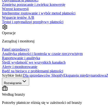
Optymalizacja płatności
Zmniejsz porzucanie i zwiększ konwersję
Wzrost konwersji
Inteligentne routowanie i wybór metod płatności
Wsparcie testów A/B
Testuj i optymalizuj przepływy płatności
Operacje
Zarządzaj i monitoruj
Panel sprzedawcy
Analityka płatności i kontrola w czasie rzeczywistym
Raportowanie i analityka
Śledź wydajność we wszystkich kanałach
Alerty i monitorowanie
Bądź na bieżąco z problemami płatności
Szybkie linki:
Dla sprzedawców Shopify
Ekspansja międzynarodowa
Z
Rozwiązania
Według branży
Potrzeby płatnicze różnią się w zależności od branży