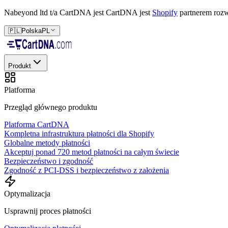
Nabeyond ltd t/a CartDNA jest
CartDNA jest
Shopify
partnerem rozw
🇵🇱
Polska
PL
Produkt
Platforma
Przegląd głównego produktu
Platforma CartDNA
Kompletna infrastruktura płatności dla Shopify
Globalne metody płatności
Akceptuj ponad 720 metod płatności na całym świecie
Bezpieczeństwo i zgodność
Zgodność z PCI-DSS i bezpieczeństwo z założenia
Optymalizacja
Usprawnij proces płatności