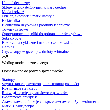
Handel detaliczny
Sklepy wielokategoryjne i towary ogólne
Moda i odzież
Odzież, akcesoria i marki lifestyle
Elektronika
Elektronika użytkowa i produkty techniczne
Towary cyfrowe
Oprogramowanie, pliki do pobrania i treści cyfrowe
Subskrypcje
Rozliczenia cykliczne i modele członkowskie
Gaming
Gry, zakupy w grze i przedmioty wirtualne
Według modelu biznesowego
Dostosowane do potrzeb sprzedawców
Startupy
Szybki start z sprawdzoną infrastrukturą płatności
Rozwijające się sklepy
Rozwijaj się międzynarodowo z pewnością
E-commerce enterprise
Zaawansowane funkcje dla sprzedawców o dużym wolumenie
Marki subskrypcyjne