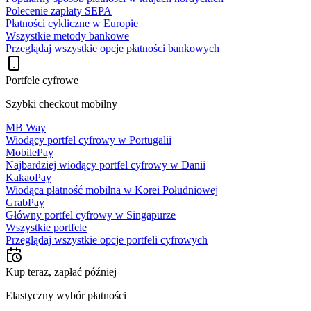
Polecenie zapłaty SEPA
Płatności cykliczne w Europie
Wszystkie metody bankowe
Przeglądaj wszystkie opcje płatności bankowych
Portfele cyfrowe
Szybki checkout mobilny
MB Way
Wiodący portfel cyfrowy w Portugalii
MobilePay
Najbardziej wiodący portfel cyfrowy w Danii
KakaoPay
Wiodąca płatność mobilna w Korei Południowej
GrabPay
Główny portfel cyfrowy w Singapurze
Wszystkie portfele
Przeglądaj wszystkie opcje portfeli cyfrowych
Kup teraz, zapłać później
Elastyczny wybór płatności