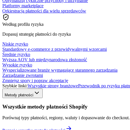
Optymalizuj cykliczne przychody i utrzymanie
Platformy marketplace
Orkiestracja płatności dla wielu sprzedawców
Według profilu ryzyka
Dopasuj strategię płatności do ryzyka
Niskie ryzyko
Standardowy e-commerce z przewidywalnymi wzorcami
Średnie ryzyko
Wyższa AOV lub międzynarodowa złożoność
Wysokie ryzyko
Wyspecjalizowane branże wymagające starannego zarządzania
Zarządzanie zwrotami
Zmniejsz spory i popraw akceptację
Szybkie linki:
Wszystkie strony branżowe
Przewodnik po ryzyku płatn
Metody płatności
Wszystkie metody płatności Shopify
Porównaj typy płatności, regiony, waluty i dopasowanie do checkout.