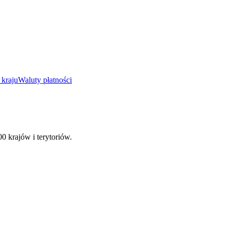
 kraju
Waluty płatności
00 krajów i terytoriów.