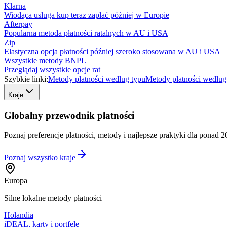
Klarna
Wiodąca usługa kup teraz zapłać później w Europie
Afterpay
Popularna metoda płatności ratalnych w AU i USA
Zip
Elastyczna opcja płatności później szeroko stosowana w AU i USA
Wszystkie metody BNPL
Przeglądaj wszystkie opcje rat
Szybkie linki:
Metody płatności według typu
Metody płatności według
Kraje
Globalny przewodnik płatności
Poznaj preferencje płatności, metody i najlepsze praktyki dla ponad 2
Poznaj wszystko
kraje
Europa
Silne lokalne metody płatności
Holandia
iDEAL, karty i portfele