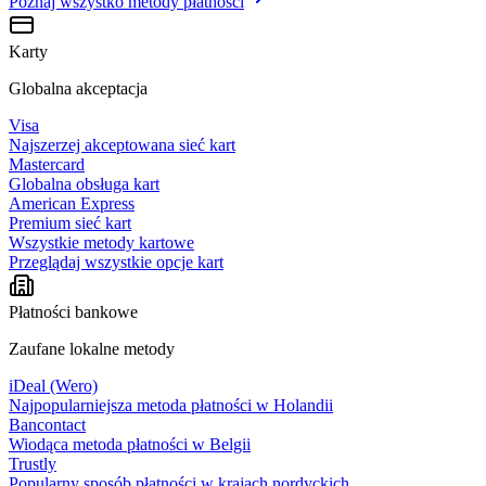
Poznaj wszystko
metody płatności
Karty
Globalna akceptacja
Visa
Najszerzej akceptowana sieć kart
Mastercard
Globalna obsługa kart
American Express
Premium sieć kart
Wszystkie metody kartowe
Przeglądaj wszystkie opcje kart
Płatności bankowe
Zaufane lokalne metody
iDeal (Wero)
Najpopularniejsza metoda płatności w Holandii
Bancontact
Wiodąca metoda płatności w Belgii
Trustly
Popularny sposób płatności w krajach nordyckich