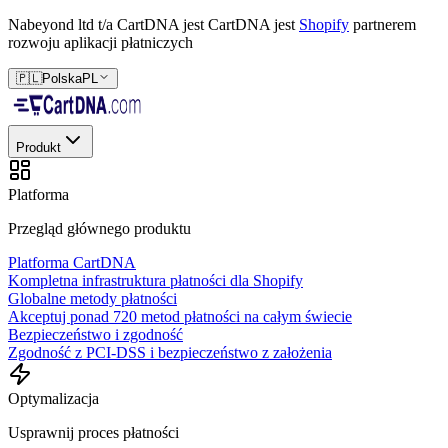
Nabeyond ltd t/a CartDNA jest
CartDNA jest
Shopify
partnerem
rozwoju aplikacji płatniczych
🇵🇱
Polska
PL
Produkt
Platforma
Przegląd głównego produktu
Platforma CartDNA
Kompletna infrastruktura płatności dla Shopify
Globalne metody płatności
Akceptuj ponad 720 metod płatności na całym świecie
Bezpieczeństwo i zgodność
Zgodność z PCI-DSS i bezpieczeństwo z założenia
Optymalizacja
Usprawnij proces płatności