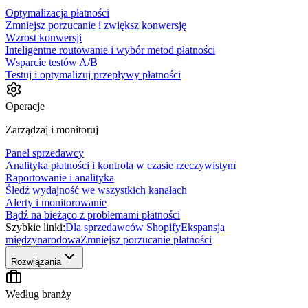
Optymalizacja płatności
Zmniejsz porzucanie i zwiększ konwersję
Wzrost konwersji
Inteligentne routowanie i wybór metod płatności
Wsparcie testów A/B
Testuj i optymalizuj przepływy płatności
Operacje
Zarządzaj i monitoruj
Panel sprzedawcy
Analityka płatności i kontrola w czasie rzeczywistym
Raportowanie i analityka
Śledź wydajność we wszystkich kanałach
Alerty i monitorowanie
Bądź na bieżąco z problemami płatności
Szybkie linki:
Dla sprzedawców Shopify
Ekspansja
międzynarodowa
Zmniejsz porzucanie płatności
Rozwiązania
Według branży