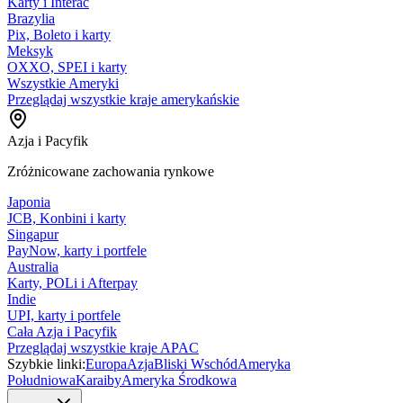
Karty i Interac
Brazylia
Pix, Boleto i karty
Meksyk
OXXO, SPEI i karty
Wszystkie Ameryki
Przeglądaj wszystkie kraje amerykańskie
Azja i Pacyfik
Zróżnicowane zachowania rynkowe
Japonia
JCB, Konbini i karty
Singapur
PayNow, karty i portfele
Australia
Karty, POLi i Afterpay
Indie
UPI, karty i portfele
Cała Azja i Pacyfik
Przeglądaj wszystkie kraje APAC
Szybkie linki:
Europa
Azja
Bliski Wschód
Ameryka
Południowa
Karaiby
Ameryka Środkowa