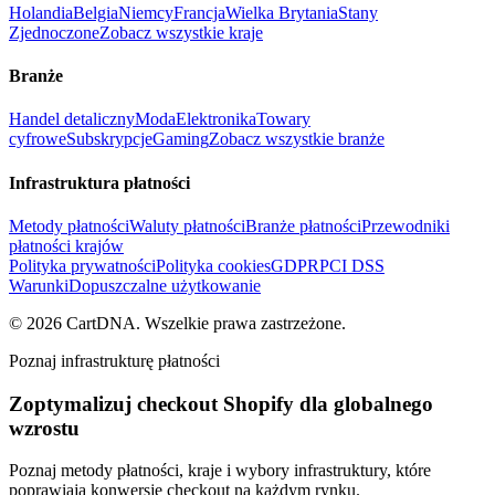
Holandia
Belgia
Niemcy
Francja
Wielka Brytania
Stany
Zjednoczone
Zobacz wszystkie kraje
Branże
Handel detaliczny
Moda
Elektronika
Towary
cyfrowe
Subskrypcje
Gaming
Zobacz wszystkie branże
Infrastruktura płatności
Metody płatności
Waluty płatności
Branże płatności
Przewodniki
płatności krajów
Polityka prywatności
Polityka cookies
GDPR
PCI DSS
Warunki
Dopuszczalne użytkowanie
©
2026
CartDNA
.
Wszelkie prawa zastrzeżone
.
Poznaj infrastrukturę płatności
Zoptymalizuj checkout Shopify dla globalnego
wzrostu
Poznaj metody płatności, kraje i wybory infrastruktury, które
poprawiają konwersję checkout na każdym rynku.