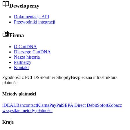
Deweloperzy
Dokumentacja API
Przewodniki integracji
Firma
O CartDNA
Dlaczego CartDNA
Nasza historia
Partnerzy
Kontakt
Zgodność z PCI DSS
Partner Shopify
Bezpieczna infrastruktura
płatności
Metody płatności
iDEAL
Bancontact
Klarna
PayPal
SEPA Direct Debit
Sofort
Zobacz
wszystkie metody płatności
Kraje