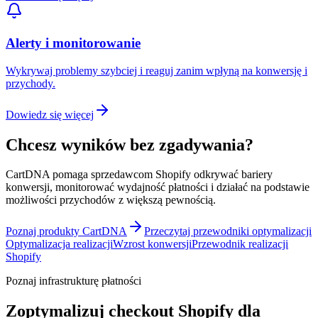
Alerty i monitorowanie
Wykrywaj problemy szybciej i reaguj zanim wpłyną na konwersję i
przychody.
Dowiedz się więcej
Chcesz wyników bez zgadywania?
CartDNA pomaga sprzedawcom Shopify odkrywać bariery
konwersji, monitorować wydajność płatności i działać na podstawie
możliwości przychodów z większą pewnością.
Poznaj produkty CartDNA
Przeczytaj przewodniki optymalizacji
Optymalizacja realizacji
Wzrost konwersji
Przewodnik realizacji
Shopify
Poznaj infrastrukturę płatności
Zoptymalizuj checkout Shopify dla