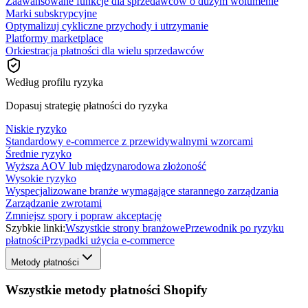
Zaawansowane funkcje dla sprzedawców o dużym wolumenie
Marki subskrypcyjne
Optymalizuj cykliczne przychody i utrzymanie
Platformy marketplace
Orkiestracja płatności dla wielu sprzedawców
Według profilu ryzyka
Dopasuj strategię płatności do ryzyka
Niskie ryzyko
Standardowy e-commerce z przewidywalnymi wzorcami
Średnie ryzyko
Wyższa AOV lub międzynarodowa złożoność
Wysokie ryzyko
Wyspecjalizowane branże wymagające starannego zarządzania
Zarządzanie zwrotami
Zmniejsz spory i popraw akceptację
Szybkie linki:
Wszystkie strony branżowe
Przewodnik po ryzyku
płatności
Przypadki użycia e-commerce
Metody płatności
Wszystkie metody płatności Shopify