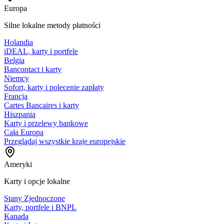
Europa
Silne lokalne metody płatności
Holandia
iDEAL, karty i portfele
Belgia
Bancontact i karty
Niemcy
Sofort, karty i polecenie zapłaty
Francja
Cartes Bancaires i karty
Hiszpania
Karty i przelewy bankowe
Cała Europa
Przeglądaj wszystkie kraje europejskie
Ameryki
Karty i opcje lokalne
Stany Zjednoczone
Karty, portfele i BNPL
Kanada