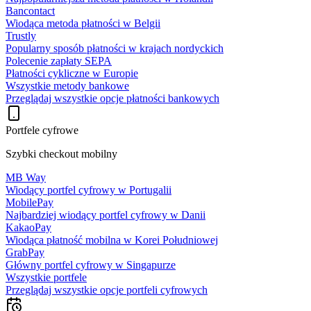
Bancontact
Wiodąca metoda płatności w Belgii
Trustly
Popularny sposób płatności w krajach nordyckich
Polecenie zapłaty SEPA
Płatności cykliczne w Europie
Wszystkie metody bankowe
Przeglądaj wszystkie opcje płatności bankowych
Portfele cyfrowe
Szybki checkout mobilny
MB Way
Wiodący portfel cyfrowy w Portugalii
MobilePay
Najbardziej wiodący portfel cyfrowy w Danii
KakaoPay
Wiodąca płatność mobilna w Korei Południowej
GrabPay
Główny portfel cyfrowy w Singapurze
Wszystkie portfele
Przeglądaj wszystkie opcje portfeli cyfrowych