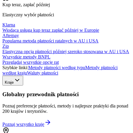
Kup teraz, zapłać później
Elastyczny wybór płatności
Klarna
Wiodąca usługa kup teraz zapłać później w Europie
Afterpay
Popularna metoda płatności ratalnych w AU i USA
Zip
Elastyczna opcja płatności później szeroko stosowana w AU i USA
Wszystkie metody BNPL
Przeglądaj wszystkie opcje rat
Szybkie linki:
Metody płatności według typu
Metody płatności
według kraju
Waluty płatności
Kraje
Globalny przewodnik płatności
Poznaj preferencje płatności, metody i najlepsze praktyki dla ponad
200 krajów i terytoriów.
Poznaj wszystko
kraje