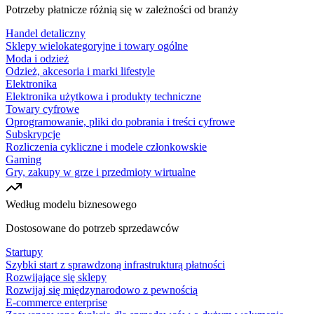
Potrzeby płatnicze różnią się w zależności od branży
Handel detaliczny
Sklepy wielokategoryjne i towary ogólne
Moda i odzież
Odzież, akcesoria i marki lifestyle
Elektronika
Elektronika użytkowa i produkty techniczne
Towary cyfrowe
Oprogramowanie, pliki do pobrania i treści cyfrowe
Subskrypcje
Rozliczenia cykliczne i modele członkowskie
Gaming
Gry, zakupy w grze i przedmioty wirtualne
Według modelu biznesowego
Dostosowane do potrzeb sprzedawców
Startupy
Szybki start z sprawdzoną infrastrukturą płatności
Rozwijające się sklepy
Rozwijaj się międzynarodowo z pewnością
E-commerce enterprise