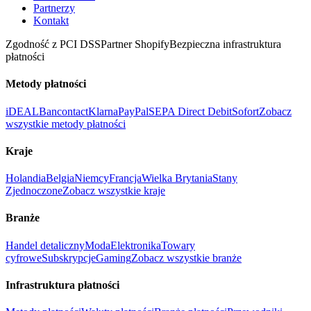
Partnerzy
Kontakt
Zgodność z PCI DSS
Partner Shopify
Bezpieczna infrastruktura
płatności
Metody płatności
iDEAL
Bancontact
Klarna
PayPal
SEPA Direct Debit
Sofort
Zobacz
wszystkie metody płatności
Kraje
Holandia
Belgia
Niemcy
Francja
Wielka Brytania
Stany
Zjednoczone
Zobacz wszystkie kraje
Branże
Handel detaliczny
Moda
Elektronika
Towary
cyfrowe
Subskrypcje
Gaming
Zobacz wszystkie branże
Infrastruktura płatności