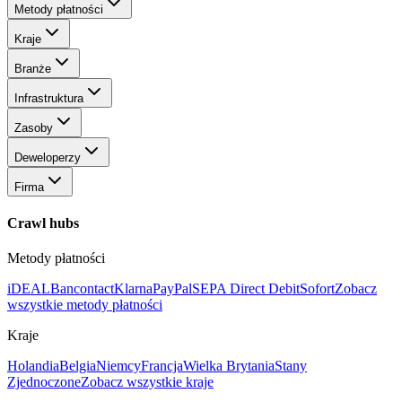
Metody płatności
Kraje
Branże
Infrastruktura
Zasoby
Deweloperzy
Firma
Crawl hubs
Metody płatności
iDEAL
Bancontact
Klarna
PayPal
SEPA Direct Debit
Sofort
Zobacz
wszystkie metody płatności
Kraje
Holandia
Belgia
Niemcy
Francja
Wielka Brytania
Stany
Zjednoczone
Zobacz wszystkie kraje