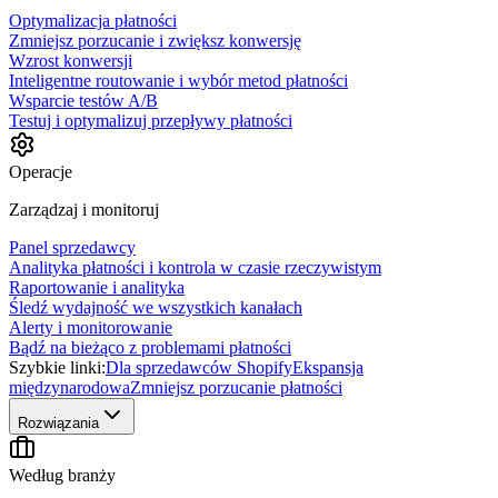
Optymalizacja płatności
Zmniejsz porzucanie i zwiększ konwersję
Wzrost konwersji
Inteligentne routowanie i wybór metod płatności
Wsparcie testów A/B
Testuj i optymalizuj przepływy płatności
Operacje
Zarządzaj i monitoruj
Panel sprzedawcy
Analityka płatności i kontrola w czasie rzeczywistym
Raportowanie i analityka
Śledź wydajność we wszystkich kanałach
Alerty i monitorowanie
Bądź na bieżąco z problemami płatności
Szybkie linki:
Dla sprzedawców Shopify
Ekspansja
międzynarodowa
Zmniejsz porzucanie płatności
Rozwiązania
Według branży