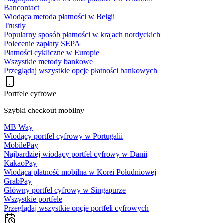
Bancontact
Wiodąca metoda płatności w Belgii
Trustly
Popularny sposób płatności w krajach nordyckich
Polecenie zapłaty SEPA
Płatności cykliczne w Europie
Wszystkie metody bankowe
Przeglądaj wszystkie opcje płatności bankowych
Portfele cyfrowe
Szybki checkout mobilny
MB Way
Wiodący portfel cyfrowy w Portugalii
MobilePay
Najbardziej wiodący portfel cyfrowy w Danii
KakaoPay
Wiodąca płatność mobilna w Korei Południowej
GrabPay
Główny portfel cyfrowy w Singapurze
Wszystkie portfele
Przeglądaj wszystkie opcje portfeli cyfrowych