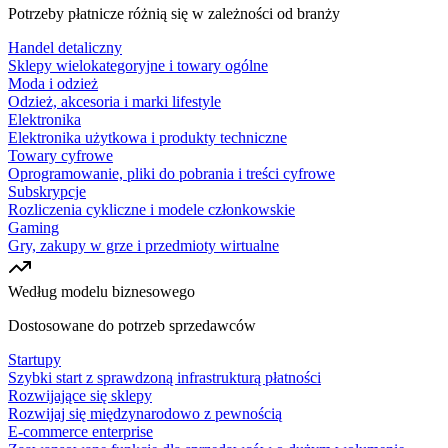
Potrzeby płatnicze różnią się w zależności od branży
Handel detaliczny
Sklepy wielokategoryjne i towary ogólne
Moda i odzież
Odzież, akcesoria i marki lifestyle
Elektronika
Elektronika użytkowa i produkty techniczne
Towary cyfrowe
Oprogramowanie, pliki do pobrania i treści cyfrowe
Subskrypcje
Rozliczenia cykliczne i modele członkowskie
Gaming
Gry, zakupy w grze i przedmioty wirtualne
Według modelu biznesowego
Dostosowane do potrzeb sprzedawców
Startupy
Szybki start z sprawdzoną infrastrukturą płatności
Rozwijające się sklepy
Rozwijaj się międzynarodowo z pewnością
E-commerce enterprise