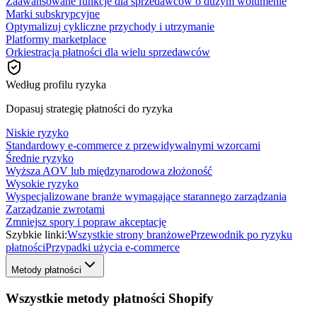
Zaawansowane funkcje dla sprzedawców o dużym wolumenie
Marki subskrypcyjne
Optymalizuj cykliczne przychody i utrzymanie
Platformy marketplace
Orkiestracja płatności dla wielu sprzedawców
Według profilu ryzyka
Dopasuj strategię płatności do ryzyka
Niskie ryzyko
Standardowy e-commerce z przewidywalnymi wzorcami
Średnie ryzyko
Wyższa AOV lub międzynarodowa złożoność
Wysokie ryzyko
Wyspecjalizowane branże wymagające starannego zarządzania
Zarządzanie zwrotami
Zmniejsz spory i popraw akceptację
Szybkie linki:
Wszystkie strony branżowe
Przewodnik po ryzyku
płatności
Przypadki użycia e-commerce
Metody płatności
Wszystkie metody płatności Shopify