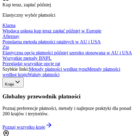
Kup teraz, zapłać później
Elastyczny wybór płatności
Klarna
Wiodąca usługa kup teraz zapłać później w Europie
Afterpay
Popularna metoda płatności ratalnych w AU i USA
Zip
Elastyczna opcja płatności później szeroko stosowana w AU i USA
Wszystkie metody BNPL
Przeglądaj wszystkie opcje rat
Szybkie linki:
Metody płatności według typu
Metody płatności
według kraju
Waluty płatności
Kraje
Globalny przewodnik płatności
Poznaj preferencje płatności, metody i najlepsze praktyki dla ponad
200 krajów i terytoriów.
Poznaj wszystko
kraje