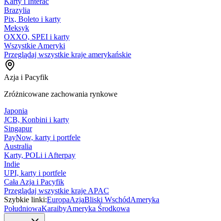
Karty i Interac
Brazylia
Pix, Boleto i karty
Meksyk
OXXO, SPEI i karty
Wszystkie Ameryki
Przeglądaj wszystkie kraje amerykańskie
Azja i Pacyfik
Zróżnicowane zachowania rynkowe
Japonia
JCB, Konbini i karty
Singapur
PayNow, karty i portfele
Australia
Karty, POLi i Afterpay
Indie
UPI, karty i portfele
Cała Azja i Pacyfik
Przeglądaj wszystkie kraje APAC
Szybkie linki:
Europa
Azja
Bliski Wschód
Ameryka
Południowa
Karaiby
Ameryka Środkowa