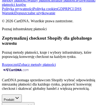
Metody płatności
Waluty płatności
Branże płatności
Przewodniki
płatności krajów
Polityka prywatności
Polityka cookies
GDPR
PCI DSS
Warunki
Dopuszczalne użytkowanie
©
2026
CartDNA
.
Wszelkie prawa zastrzeżone
.
Poznaj infrastrukturę płatności
Zoptymalizuj checkout Shopify dla globalnego
wzrostu
Poznaj metody płatności, kraje i wybory infrastruktury, które
poprawiają konwersję checkout na każdym rynku.
Rozpocznij
Zobacz metody płatności
CartDNA pomaga sprzedawcom Shopify wybrać odpowiednią
mieszankę płatności dla każdego rynku, poprawić konwersję
checkout i skalować globalny handel z większą pewnością.
Produkt