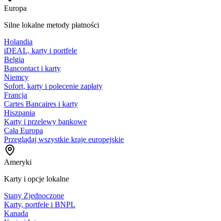
Europa
Silne lokalne metody płatności
Holandia
iDEAL, karty i portfele
Belgia
Bancontact i karty
Niemcy
Sofort, karty i polecenie zapłaty
Francja
Cartes Bancaires i karty
Hiszpania
Karty i przelewy bankowe
Cała Europa
Przeglądaj wszystkie kraje europejskie
Ameryki
Karty i opcje lokalne
Stany Zjednoczone
Karty, portfele i BNPL
Kanada