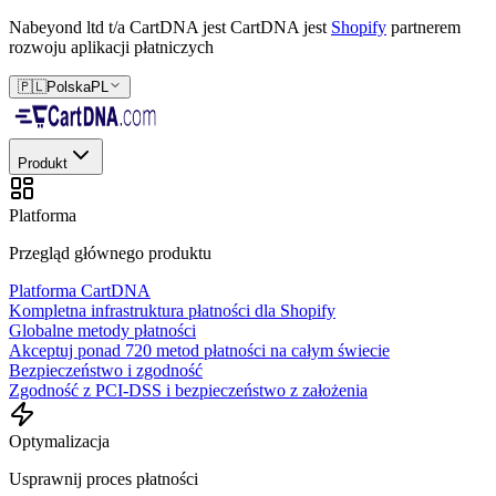
Nabeyond ltd t/a CartDNA jest
CartDNA jest
Shopify
partnerem
rozwoju aplikacji płatniczych
🇵🇱
Polska
PL
Produkt
Platforma
Przegląd głównego produktu
Platforma CartDNA
Kompletna infrastruktura płatności dla Shopify
Globalne metody płatności
Akceptuj ponad 720 metod płatności na całym świecie
Bezpieczeństwo i zgodność
Zgodność z PCI-DSS i bezpieczeństwo z założenia
Optymalizacja
Usprawnij proces płatności