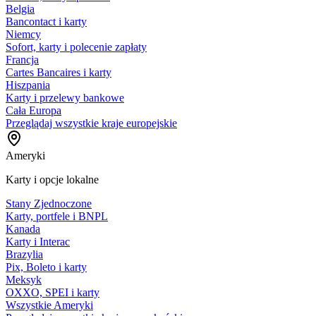
Belgia
Bancontact i karty
Niemcy
Sofort, karty i polecenie zapłaty
Francja
Cartes Bancaires i karty
Hiszpania
Karty i przelewy bankowe
Cała Europa
Przeglądaj wszystkie kraje europejskie
Ameryki
Karty i opcje lokalne
Stany Zjednoczone
Karty, portfele i BNPL
Kanada
Karty i Interac
Brazylia
Pix, Boleto i karty
Meksyk
OXXO, SPEI i karty
Wszystkie Ameryki