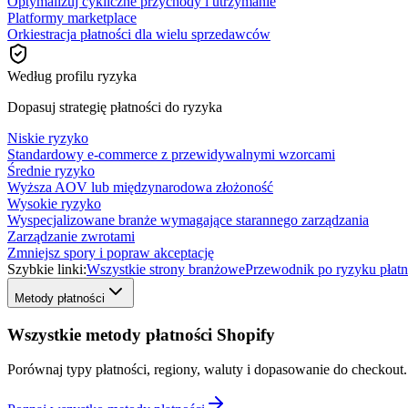
Optymalizuj cykliczne przychody i utrzymanie
Platformy marketplace
Orkiestracja płatności dla wielu sprzedawców
Według profilu ryzyka
Dopasuj strategię płatności do ryzyka
Niskie ryzyko
Standardowy e-commerce z przewidywalnymi wzorcami
Średnie ryzyko
Wyższa AOV lub międzynarodowa złożoność
Wysokie ryzyko
Wyspecjalizowane branże wymagające starannego zarządzania
Zarządzanie zwrotami
Zmniejsz spory i popraw akceptację
Szybkie linki:
Wszystkie strony branżowe
Przewodnik po ryzyku płatn
Metody płatności
Wszystkie metody płatności Shopify
Porównaj typy płatności, regiony, waluty i dopasowanie do checkout.