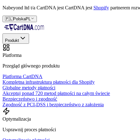
Nabeyond ltd t/a CartDNA jest
CartDNA jest
Shopify
partnerem rozw
🇵🇱
Polska
PL
Produkt
Platforma
Przegląd głównego produktu
Platforma CartDNA
Kompletna infrastruktura płatności dla Shopify
Globalne metody płatności
Akceptuj ponad 720 metod płatności na całym świecie
Bezpieczeństwo i zgodność
Zgodność z PCI-DSS i bezpieczeństwo z założenia
Optymalizacja
Usprawnij proces płatności