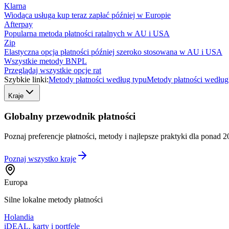
Klarna
Wiodąca usługa kup teraz zapłać później w Europie
Afterpay
Popularna metoda płatności ratalnych w AU i USA
Zip
Elastyczna opcja płatności później szeroko stosowana w AU i USA
Wszystkie metody BNPL
Przeglądaj wszystkie opcje rat
Szybkie linki:
Metody płatności według typu
Metody płatności według
Kraje
Globalny przewodnik płatności
Poznaj preferencje płatności, metody i najlepsze praktyki dla ponad 2
Poznaj wszystko
kraje
Europa
Silne lokalne metody płatności
Holandia
iDEAL, karty i portfele