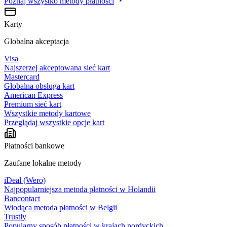
Poznaj wszystko
metody płatności
Karty
Globalna akceptacja
Visa
Najszerzej akceptowana sieć kart
Mastercard
Globalna obsługa kart
American Express
Premium sieć kart
Wszystkie metody kartowe
Przeglądaj wszystkie opcje kart
Płatności bankowe
Zaufane lokalne metody
iDeal (Wero)
Najpopularniejsza metoda płatności w Holandii
Bancontact
Wiodąca metoda płatności w Belgii
Trustly
Popularny sposób płatności w krajach nordyckich