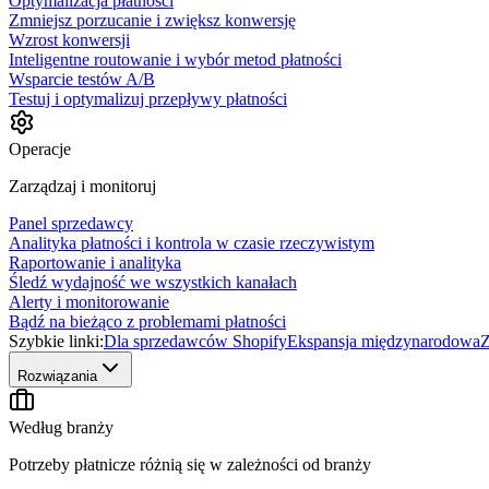
Optymalizacja płatności
Zmniejsz porzucanie i zwiększ konwersję
Wzrost konwersji
Inteligentne routowanie i wybór metod płatności
Wsparcie testów A/B
Testuj i optymalizuj przepływy płatności
Operacje
Zarządzaj i monitoruj
Panel sprzedawcy
Analityka płatności i kontrola w czasie rzeczywistym
Raportowanie i analityka
Śledź wydajność we wszystkich kanałach
Alerty i monitorowanie
Bądź na bieżąco z problemami płatności
Szybkie linki:
Dla sprzedawców Shopify
Ekspansja międzynarodowa
Z
Rozwiązania
Według branży
Potrzeby płatnicze różnią się w zależności od branży