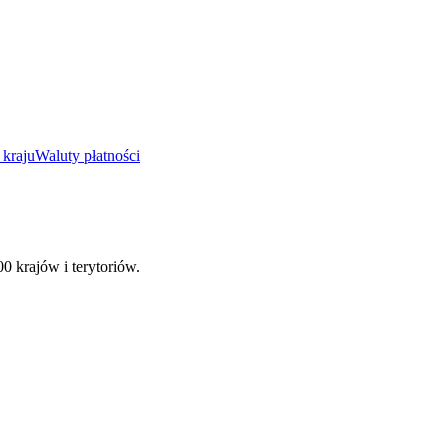
 kraju
Waluty płatności
00 krajów i terytoriów.