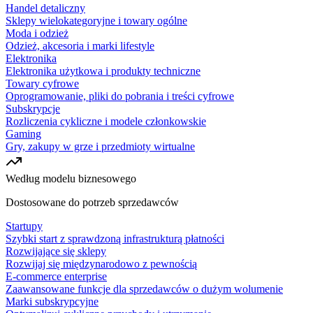
Handel detaliczny
Sklepy wielokategoryjne i towary ogólne
Moda i odzież
Odzież, akcesoria i marki lifestyle
Elektronika
Elektronika użytkowa i produkty techniczne
Towary cyfrowe
Oprogramowanie, pliki do pobrania i treści cyfrowe
Subskrypcje
Rozliczenia cykliczne i modele członkowskie
Gaming
Gry, zakupy w grze i przedmioty wirtualne
Według modelu biznesowego
Dostosowane do potrzeb sprzedawców
Startupy
Szybki start z sprawdzoną infrastrukturą płatności
Rozwijające się sklepy
Rozwijaj się międzynarodowo z pewnością
E-commerce enterprise
Zaawansowane funkcje dla sprzedawców o dużym wolumenie
Marki subskrypcyjne