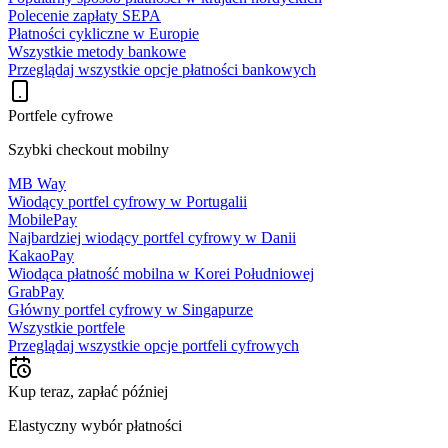
Polecenie zapłaty SEPA
Płatności cykliczne w Europie
Wszystkie metody bankowe
Przeglądaj wszystkie opcje płatności bankowych
Portfele cyfrowe
Szybki checkout mobilny
MB Way
Wiodący portfel cyfrowy w Portugalii
MobilePay
Najbardziej wiodący portfel cyfrowy w Danii
KakaoPay
Wiodąca płatność mobilna w Korei Południowej
GrabPay
Główny portfel cyfrowy w Singapurze
Wszystkie portfele
Przeglądaj wszystkie opcje portfeli cyfrowych
Kup teraz, zapłać później
Elastyczny wybór płatności